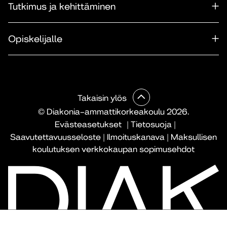
Tutkimus ja kehittäminen
Opiskelijalle
Takaisin ylös
© Diakonia–ammattikorkeakoulu 2026.
Evästeasetukset
|
Tietosuoja
|
Saavutettavuusseloste
|
Ilmoituskanava
|
Maksullisen
koulutuksen verkkokaupan sopimusehdot