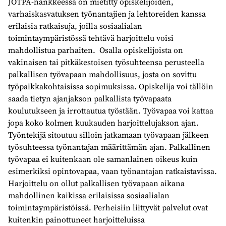
JOTPA-hankkeessa on mietitty opiskelijoiden,
varhaiskasvatuksen työnantajien ja lehtoreiden kanssa
erilaisia ratkaisuja, joilla sosiaalialan
toimintaympäristössä tehtävä harjoittelu voisi
mahdollistua parhaiten. Osalla opiskelijoista on
vakinaisen tai pitkäkestoisen työsuhteensa perusteella
palkallisen työvapaan mahdollisuus, josta on sovittu
työpaikkakohtaisissa sopimuksissa. Opiskelija voi tällöin
saada tietyn ajanjakson palkallista työvapaata
koulutukseen ja irrottautua työstään. Työvapaa voi kattaa
jopa koko kolmen kuukauden harjoittelujakson ajan.
Työntekijä sitoutuu silloin jatkamaan työvapaan jälkeen
työsuhteessa työnantajan määrittämän ajan. Palkallinen
työvapaa ei kuitenkaan ole samanlainen oikeus kuin
esimerkiksi opintovapaa, vaan työnantajan ratkaistavissa.
Harjoittelu on ollut palkallisen työvapaan aikana
mahdollinen kaikissa erilaisissa sosiaalialan
toimintaympäristöissä. Perheisiin liittyvät palvelut ovat
kuitenkin painottuneet harjoitteluissa