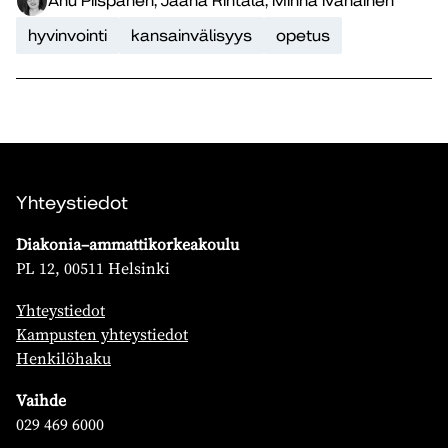
Anu Piispanen, Jaana Rintala, Minna Ivanainen
hyvinvointi
kansainvälisyys
opetus
Yhteystiedot
Diakonia–ammattikorkeakoulu
PL 12, 00511 Helsinki
Yhteystiedot
Kampusten yhteystiedot
Henkilöhaku
Vaihde
029 469 6000