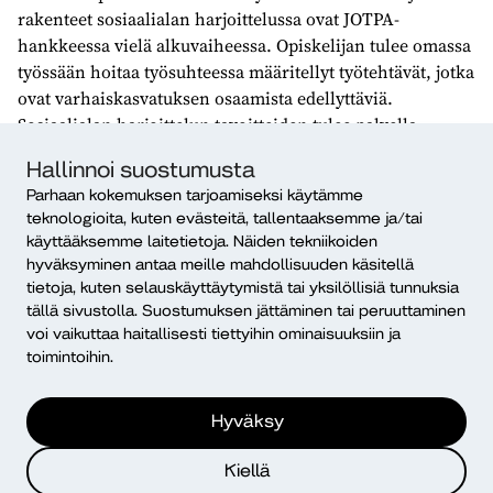
rakenteet sosiaalialan harjoittelussa ovat JOTPA-
hankkeessa vielä alkuvaiheessa. Opiskelijan tulee omassa
työssään hoitaa työsuhteessa määritellyt työtehtävät, jotka
ovat varhaiskasvatuksen osaamista edellyttäviä.
Sosiaalialan harjoittelun tavoitteiden tulee palvella
erilaista osaamista kuin varhaiskasvatukseen
Hallinnoi suostumusta
suuntautuvan harjoittelun. Yhtymäkohtia ja toisiaan
Parhaan kokemuksen tarjoamiseksi käytämme
palvelevia näkökulmia on mahdollista löytää. Näitä
teknologioita, kuten evästeitä, tallentaaksemme ja/tai
yhtymäkohtia on tällä hetkellä pohdittu erityisesti
käyttääksemme laitetietoja. Näiden tekniikoiden
perhenäkökulmasta. Miten työntekijä voi
hyväksyminen antaa meille mahdollisuuden käsitellä
varhaiskasvatuksen työntekijänä tukea uusilla tavoilla
tietoja, kuten selauskäyttäytymistä tai yksilöllisiä tunnuksia
perheitä? Miten tuki voidaan sijoittaa oman
tällä sivustolla. Suostumuksen jättäminen tai peruuttaminen
varhaiskasvatustyön osaksi tai lisäksi? Ja erityisesti,
voi vaikuttaa haitallisesti tiettyihin ominaisuuksiin ja
toimintoihin.
miten se voidaan markkinoida ja mahdollistaa kiireisille
lasten vanhemmille?
Hyväksy
Ratkaisuina voisivat olla esimerkiksi huoltajien iltojen
kehittäminen, lapsen tuonti- tai hakutilanteiden
Kiellä
hyödyntäminen uudella tavalla vanhemmille