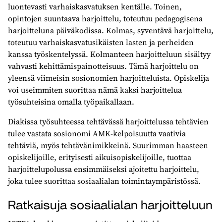
luontevasti varhaiskasvatuksen kentälle. Toinen,
opintojen suuntaava harjoittelu, toteutuu pedagogisena
harjoitteluna päiväkodissa. Kolmas, syventävä harjoittelu,
toteutuu varhaiskasvatusikäisten lasten ja perheiden
kanssa työskentelyssä. Kolmanteen harjoitteluun sisältyy
vahvasti kehittämispainotteisuus. Tämä harjoittelu on
yleensä viimeisin sosionomien harjoitteluista. Opiskelija
voi useimmiten suorittaa nämä kaksi harjoittelua
työsuhteisina omalla työpaikallaan.
Diakissa työsuhteessa tehtävässä harjoittelussa tehtävien
tulee vastata sosionomi AMK-kelpoisuutta vaativia
tehtäviä, myös tehtävänimikkeinä. Suurimman haasteen
opiskelijoille, erityisesti aikuisopiskelijoille, tuottaa
harjoittelupolussa ensimmäiseksi ajoitettu harjoittelu,
joka tulee suorittaa sosiaalialan toimintaympäristössä.
Ratkaisuja sosiaalialan harjoitteluun