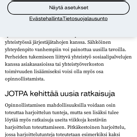
suunnattuina yhteisinä hetkinä tai toiminnan
Näytä asetukset
järjestäminen tietyille vanhempien kohderyhmille
Evästehallinta
Tietosuojalausunto
(esimerkiksi kotona olevat vanhemmat). Myös
esimerkiksi
MLL:n vanhemmuuden ABC
-
ryhmätoimintaa voisi suunnata päiväkodin vanhemmille
yhteistyössä järjestäjätahojen kanssa. Sähköinen
yhteydenpito vanhempiin voi painottua uusilla tavoilla.
Perheiden tukemiseen liittyvä yhteistyö sosiaalipalvelujen
kanssa asiakasasioissa tai yhteistyöverkoston
toimivuuden lisäämiseksi voisi olla myös osa
opinnollistamista.
JOTPA kehittää uusia ratkaisuja
Opinnollistamisen mahdollisuuksilla voidaan osin
toteuttaa harjoittelun tunteja, mutta sen lisäksi tulee
löytää myös ratkaisuja useita viikkoja kestävän
harjoittelun toteuttamiseen. Pitkäkestoinen harjoittelu,
jossa harjoittelutunteja toteutetaan esimerkiksi kaksi