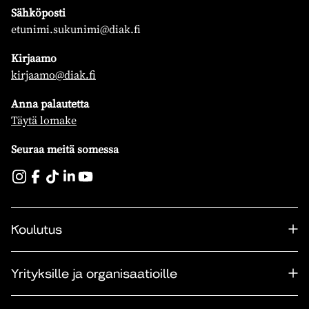
Sähköposti
etunimi.sukunimi@diak.fi
Kirjaamo
kirjaamo@diak.fi
Anna palautetta
Täytä lomake
Seuraa meitä somessa
Koulutus
Yrityksille ja organisaatioille