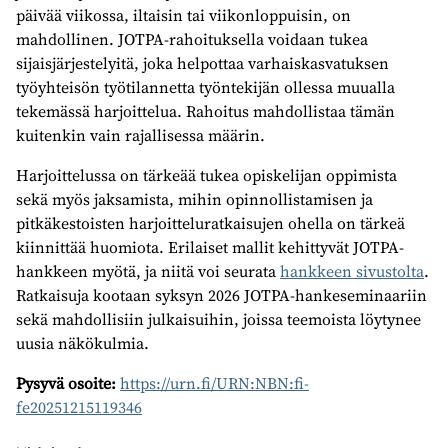
päivää viikossa, iltaisin tai viikonloppuisin, on
mahdollinen. JOTPA-rahoituksella voidaan tukea
sijaisjärjestelyitä, joka helpottaa varhaiskasvatuksen
työyhteisön työtilannetta työntekijän ollessa muualla
tekemässä harjoittelua. Rahoitus mahdollistaa tämän
kuitenkin vain rajallisessa määrin.
Harjoittelussa on tärkeää tukea opiskelijan oppimista
sekä myös jaksamista, mihin opinnollistamisen ja
pitkäkestoisten harjoitteluratkaisujen ohella on tärkeä
kiinnittää huomiota. Erilaiset mallit kehittyvät JOTPA-
hankkeen myötä, ja niitä voi seurata
hankkeen sivustolta
.
Ratkaisuja kootaan syksyn 2026 JOTPA-hankeseminaariin
sekä mahdollisiin julkaisuihin, joissa teemoista löytynee
uusia näkökulmia.
Pysyvä osoite:
https://urn.fi/URN:NBN:fi-
fe20251215119346