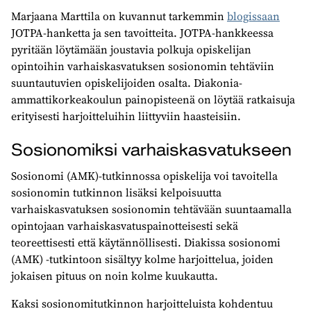
Marjaana Marttila on kuvannut tarkemmin
blogissaan
JOTPA-hanketta ja sen tavoitteita. JOTPA-hankkeessa
pyritään löytämään joustavia polkuja opiskelijan
opintoihin varhaiskasvatuksen sosionomin tehtäviin
suuntautuvien opiskelijoiden osalta. Diakonia-
ammattikorkeakoulun painopisteenä on löytää ratkaisuja
erityisesti harjoitteluihin liittyviin haasteisiin.
Sosionomiksi varhaiskasvatukseen
Sosionomi (AMK)-tutkinnossa opiskelija voi tavoitella
sosionomin tutkinnon lisäksi kelpoisuutta
varhaiskasvatuksen sosionomin tehtävään suuntaamalla
opintojaan varhaiskasvatuspainotteisesti sekä
teoreettisesti että käytännöllisesti. Diakissa sosionomi
(AMK) -tutkintoon sisältyy kolme harjoittelua, joiden
jokaisen pituus on noin kolme kuukautta.
Kaksi sosionomitutkinnon harjoitteluista kohdentuu