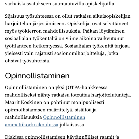
varhaiskasvatukseen suuntautuvilla opiskelijoilla.
Sijaisuus työsuhteessa on ollut ratkaisu aikuisopiskelijan
harjoittelun järjestämiseen. Opiskelijat ovat selvittäneet
myös työkierron mahdollisuuksia. Paikan löytäminen
sosiaalialan työkentältä on viime aikoina vaikeutunut
työtilanteen heikentyessä. Sosiaalialan työkenttä tarjoaa
yleisesti vain rajatusti sosionomiharjoitteluja, jotka
olisivat työsuhteisia.
Opinnollistaminen
Opinnollistaminen on yksi JOTPA-hankkeessa
mahdolliseksi nähty ratkaisu toteuttaa harjoittelutunteja.
Maarit Koskinen on pohtinut monipuolisesti
opinnollistamisen määrittelyä, sisältöä ja
mahdollisuuksia
Opinnollistaminen
ammattikorkeakoulussa
-julkaisussa.
Diakissa opinnollistamisen käytännölliset raamit ja