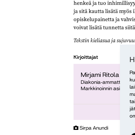
henkeä ja tuo inhimillis
ja sitä kautta lisätä myö
opiskelupainetta ja vahvi
voivat lisätä tunnetta sii
Tekstin kieliasua ja sujuv
Kirjoittajat
H
Pa
Mirjami Ritola
ku
Diakonia-ammattikorke
la
Markkinoinnin asiantunt
ma
ta
jä
om
Sirpa Anundi