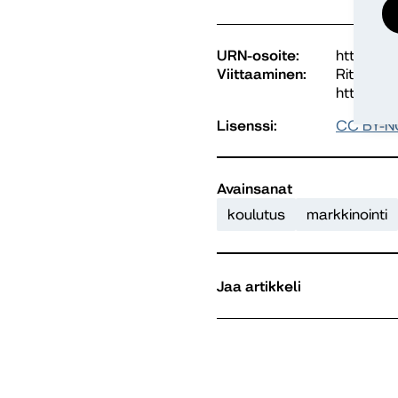
URN-osoite:
https://
Viittaaminen:
Ritola, M
https://
Lisenssi:
CC BY-N
Avainsanat
koulutus
markkinointi
Jaa artikkeli