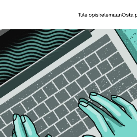
Tule opiskelemaan
Osta p