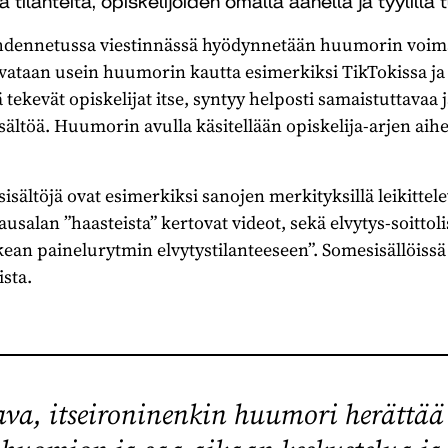
 tilanteita, opiskelijoiden omalla äänellä ja tyylillä 
kohdennetussa viestinnässä hyödynnetään huumorin voimaa
vataan usein huumorin kautta esimerkiksi TikTokissa ja
 tekevät opiskelijat itse, syntyy helposti samaistuttavaa j
sältöä. Huumorin avulla käsitellään opiskelija-arjen aiheit
isältöjä ovat esimerkiksi sanojen merkityksillä leikittel
ausalan ”haasteista” kertovat videot, sekä elvytys-soittoli
kean painelurytmin elvytystilanteeseen”. Somesisällöissä
ista.
tava, itseironinenkin huumori herättää