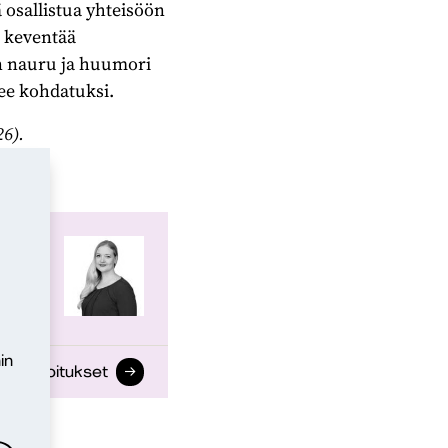
 osallistua yhteisöön
i keventää
en nauru ja huumori
lee kohdatuksi.
26).
in
gin kirjoitukset