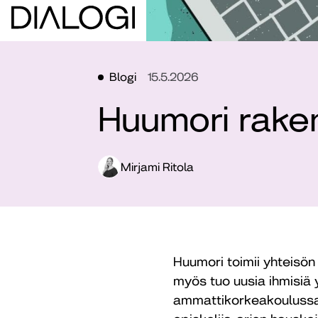
Blogi
15.5.2026
Huumori raken
Mirjami Ritola
Huumori toimii yhteisön
myös tuo uusia ihmisiä y
ammattikorkeakoulussa (