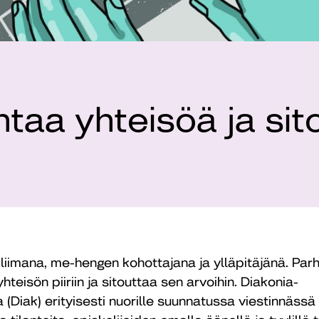
taa yhteisöä ja sit
 liimana, me-hengen kohottajana ja ylläpitäjänä. Par
hteisön piiriin ja sitouttaa sen arvoihin. Diakonia-
Diak) erityisesti nuorille suunnatussa viestinnässä