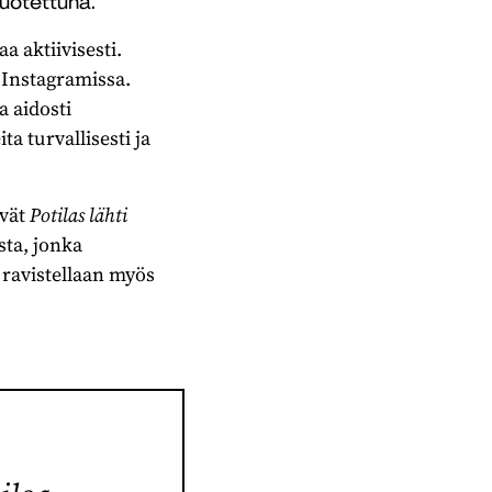
tuotettuna.
 aktiivisesti.
 Instagramissa.
a aidosti
a turvallisesti ja
evät
Potilas lähti
sta, jonka
 ravistellaan myös