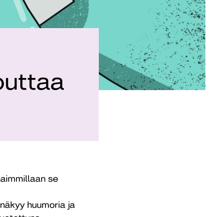
outtaa
haimmillaan se
 näkyy huumoria ja