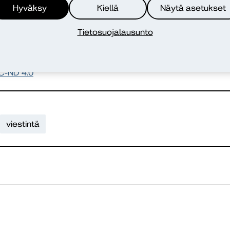
Hyväksy
Kiellä
Näytä asetukset
Tietosuojalausunto
urn.fi/URN:NBN:fi-fe2026041427034
. (15.5.2026). Huumori rakentaa yhteisöä ja sitouttaa.
Dialog
urn.fi/URN:NBN:fi-fe2026041427034
C-ND 4.0
viestintä