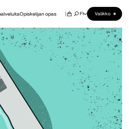
FI
Valikko
alveluita
Opiskelijan opas