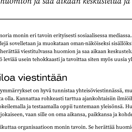
a huomion ja saa aikaan keskustelua ja 
ia monin eri tavoin erityisesti sosiaalisessa mediassa.
ndejä sovelletaan ja muokataan oman
näköiseksi sisällöksi
erättää viestitulvassa huomion ja saa aikaan keskustelua
leviää usein tehokkaasti ja tavoittaa siten myös uusia yl
iloa viestintään
nymmärrykset on hyvä tunnistaa yhteisöviestinnässä, mut
 olla. Kannattaa rohkeasti tarttua ajankohtaisiin ilmiöihi
okeilemalla ja testaamalla oppii tuntemaan yleisönsä.
eä” jokaiseen, vaan sille on oma aikansa, paikkansa ja ko
ikuttaa organisaatioon monin tavoin. Se herättää huomi