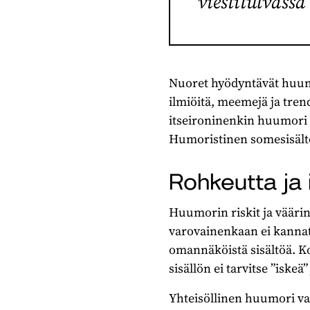
viestitulvass
Nuoret hyödyntävät huumor
ilmiöitä, meemejä ja tre
itseironinenkin huumori h
Humoristinen somesisältö 
Rohkeutta ja 
Huumorin riskit ja vääri
varovainenkaan ei kannata
omannäköistä sisältöä. K
sisällön ei tarvitse ”isk
Yhteisöllinen huumori va