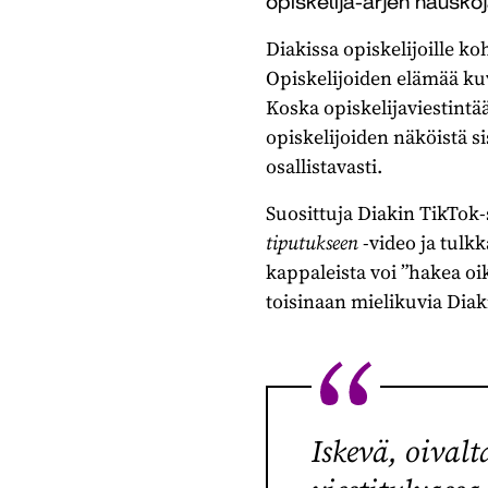
opiskelija-arjen hauskoja
Diakissa opiskelijoille 
Opiskelijoiden elämää ku
Koska opiskelijaviestintää
opiskelijoiden näköistä si
osallistavasti.
Suosittuja Diakin TikTok-s
tiputukseen
-video ja tulkk
kappaleista voi ”hakea oi
toisinaan mielikuvia Diak
Iskevä, oival