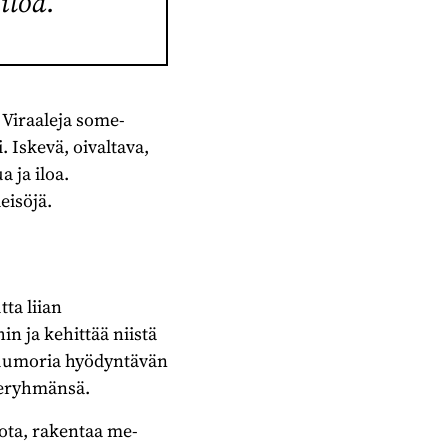
iloa.
 Viraaleja some-
. Iskevä, oivaltava,
 ja iloa.
eisöjä.
ta liian
n ja kehittää niistä
 Huumoria hyödyntävän
hderyhmänsä.
ota, rakentaa me-