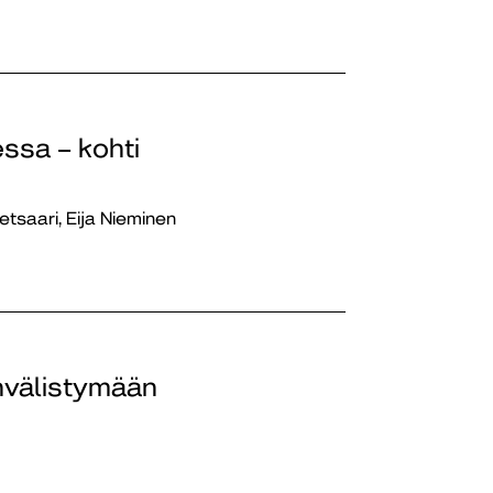
essa – kohti
etsaari, Eija Nieminen
nvälistymään