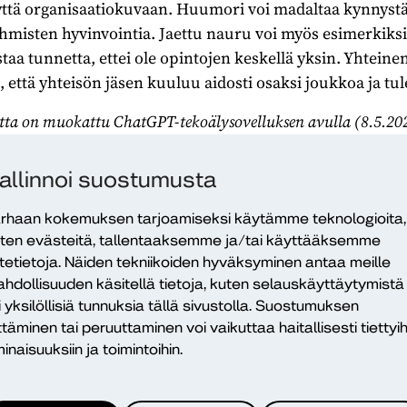
yyttä organisaatiokuvaan. Huumori voi madaltaa kynnystä
s ihmisten hyvinvointia. Jaettu nauru voi myös esimerkiks
staa tunnetta, ettei ole opintojen keskellä yksin. Yhtein
tä, että yhteisön jäsen kuuluu aidosti osaksi joukkoa ja tu
uutta on muokattu ChatGPT-tekoälysovelluksen avulla (8.5.20
allinnoi suostumusta
rhaan kokemuksen tarjoamiseksi käytämme teknologioita,
ten evästeitä, tallentaaksemme ja/tai käyttääksemme
akoulu
itetietoja. Näiden tekniikoiden hyväksyminen antaa meille
ija
hdollisuuden käsitellä tietoja, kuten selauskäyttäytymistä
i yksilöllisiä tunnuksia tällä sivustolla. Suostumuksen
ttäminen tai peruuttaminen voi vaikuttaa haitallisesti tiettyih
Kaikki Dialo
inaisuuksiin ja toimintoihin.