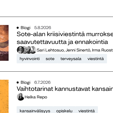
Blogi
5.8.2026
Sote-alan kriisiviestintä murroks
saavutettavuutta ja ennakointia
Sari Lehtosuo, Jenni Sinertö, Irma Ruost
hyvinvointi
sote
terveysala
viestintä
Blogi
6.7.2026
Vaihtotarinat kannustavat kansai
Helka Repo
kansainvälisyys
opiskelu
viestintä