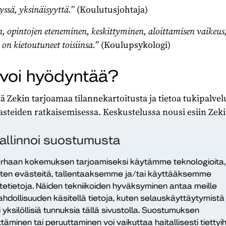
yssä, yksinäisyyttä.”
(Koulutusjohtaja)
n, opintojen eteneminen, keskittyminen, aloittamisen vaikeus
 on kietoutuneet toisiinsa.”
(Koulupsykologi)
 voi hyödyntää?
tä Zekin tarjoamaa tilannekartoitusta ja tietoa tukipalvel
steiden ratkaisemisessa. Keskustelussa nousi esiin Ze
issa, taustatietojen kartoituksessa ja keskustelun avaam
tyisesti niille nuorille, joiden on vaikea puhua haasteis
allinnoi suostumusta
ttavana tiedonantajana ja ajan tasalla pysymisen välinee
rhaan kokemuksen tarjoamiseksi käytämme teknologioita,
ten evästeitä, tallentaaksemme ja/tai käyttääksemme
itetietoja. Näiden tekniikoiden hyväksyminen antaa meille
hdollisuuden käsitellä tietoja, kuten selauskäyttäytymistä
i yksilöllisiä tunnuksia tällä sivustolla. Suostumuksen
 näkivät, että Zekin tarjoamaa
ttäminen tai peruuttaminen voi vaikuttaa haitallisesti tiettyih