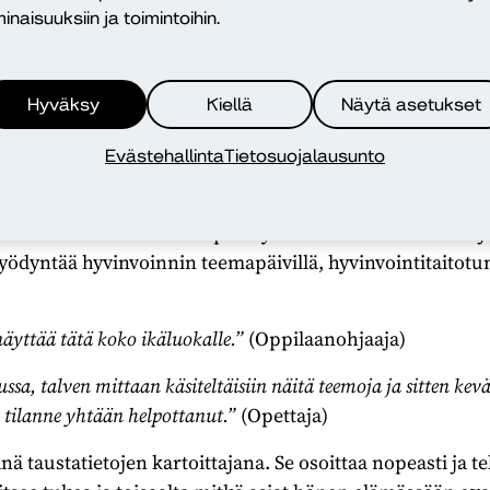
inaisuuksiin ja toimintoihin.
tusta ja tietoa tukipalveluista voi hyö
nuorten haasteiden ratkaisemisessa.
Hyväksy
Kiellä
Näytä asetukset
Evästehallinta
Tietosuojalausunto
 että Zekin avulla voisi teettää koko ikäluokalle hyvinvoi
pohtisivat itsenäisesti tai pienryhmissä omia voimavaroja
hyödyntää hyvinvoinnin teemapäivillä, hyvinvointitaitotun
näyttää tätä koko ikäluokalle.”
(Oppilaanohjaaja)
ussa, talven mittaan käsiteltäisiin näitä teemoja ja sitten kevä
o tilanne yhtään helpottanut.”
(Opettaja)
 taustatietojen kartoittajana. Se osoittaa nopeasti ja te