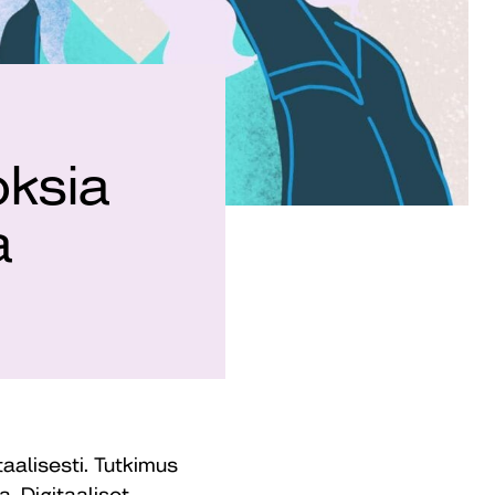
oksia
a
taalisesti. Tutkimus
. Digitaaliset