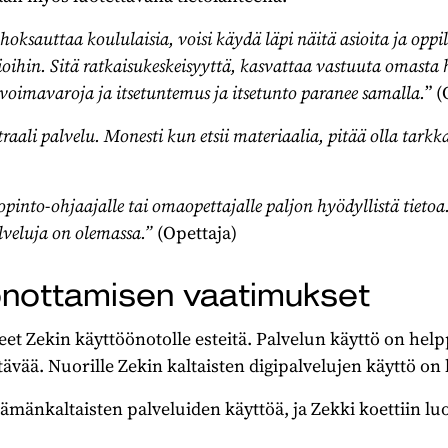
oksauttaa koululaisia, voisi käydä läpi näitä asioita ja oppila
ioihin. Sitä ratkaisukeskeisyyttä, kasvattaa vastuuta omasta
imavaroja ja itsetuntemus ja itsetunto paranee samalla.
” (
raali palvelu. Monesti kun etsii materiaalia, pitää olla tark
opinto-ohjaajalle tai omaopettajalle paljon hyödyllistä tietoa
palveluja on olemassa.”
(Opettaja)
önottamisen vaatimukset
eet Zekin käyttöönotolle esteitä. Palvelun käyttö on hel
tävää. Nuorille Zekin kaltaisten digipalvelujen käyttö on
tämänkaltaisten palveluiden käyttöä, ja Zekki koettiin luo