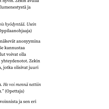
t hyvin. Zekin avulla
ulumenestystä ja
vois hyödyntää.
Usein
Oppilaanohjaaja)
t näkevät anonyymina
 Se kannustaa
lut voivat olla
 yhteydenotot. Zekin
 jotka olisivat juuri
a. He voi mennä nettiin
a.”
(Opettaja)
oinnista ja sen eri