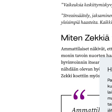
”Vaikeuksia keskittymiskyv
”Stressinsäätely, jaksamine
yleisimpiä haasteita. Kaikki
Miten Zekkiä
Ammattilaiset näkivät, et
monin tavoin nuorten haa
hyvinvoinnin itsearvioinn
nähdään olevan hyötyä eri
H
Zekki koettiin myös luote
Pa
ku
la
ma
ta
Ammattilaiset
jä