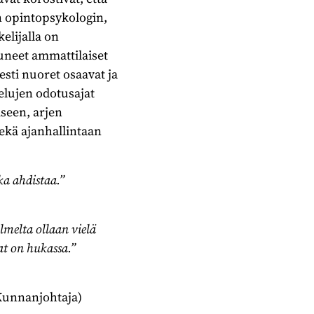
en opintopsykologin,
elijalla on
uneet ammattilaiset
sti nuoret osaavat ja
elujen odotusajat
iseen, arjen
sekä ajanhallintaan
ska ahdistaa.”
olmelta ollaan vielä
at on hukassa.”
Kunnanjohtaja)