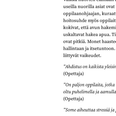
useilla nuorilla asiat ov
oppilaanohjaajan, kuraatt
hoitosuhde myös oppilaito
kokivat, että avun hakemi
uskaltavat hakea apua. Ti
ovat pitkiä. Monet haastee
hallintaan ja itsetuntoon
liittyvät vaikeudet.
”Ahdistus on kaikista yleisi
(Opettaja)
”On paljon oppilaita, jotka 
oltu puhelimella ja aamulla
(Opettaja)
”Some aiheuttaa stressiä j