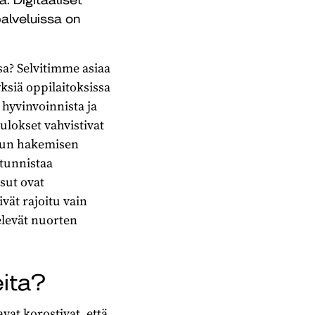
palveluissa on
nsa? Selvitimme asiaa
ksiä oppilaitoksissa
 hyvinvoinnista ja
ulokset vahvistivat
 avun hakemisen
 tunnistaa
isut ovat
vät rajoitu vain
elevät nuorten
eita?
vat korostivat, että