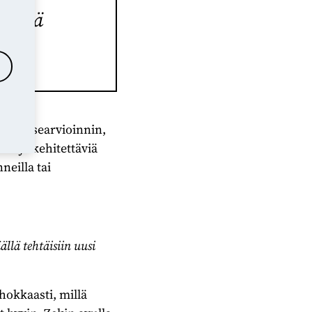
dyntää
nnin itsearvioinnin,
an ja kehitettäviä
neilla tai
ällä tehtäisiin uusi
hokkaasti, millä