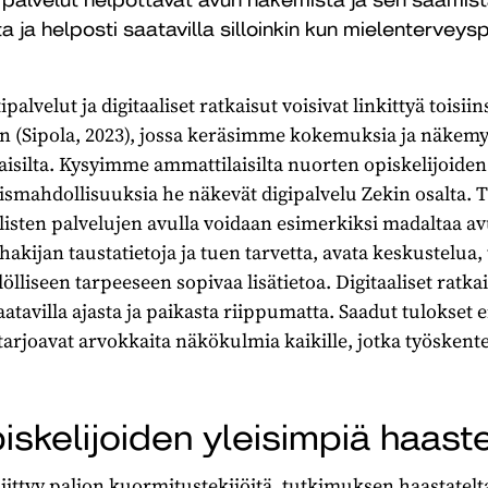
a ja helposti saatavilla silloinkin kun mielenterveys
alvelut ja digitaaliset ratkaisut voisivat linkittyä toisii
n (Sipola, 2023), jossa keräsimme kokemuksia ja näkemy
aisilta. Kysyimme ammattilaisilta nuorten opiskelijoiden
mismahdollisuuksia he näkevät digipalvelu Zekin osalta. T
itaalisten palvelujen avulla voidaan esimerkiksi madaltaa
akijan taustatietoja ja tuen tarvetta, avata keskustelua,
lölliseen tarpeeseen sopivaa lisätietoa. Digitaaliset ratka
tavilla ajasta ja paikasta riippumatta. Saadut tulokset ei
arjoavat arvokkaita näkökulmia kaikille, jotka työskent
iskelijoiden yleisimpiä haast
ittyy paljon kuormitustekijöitä, tutkimuksen haastatelta