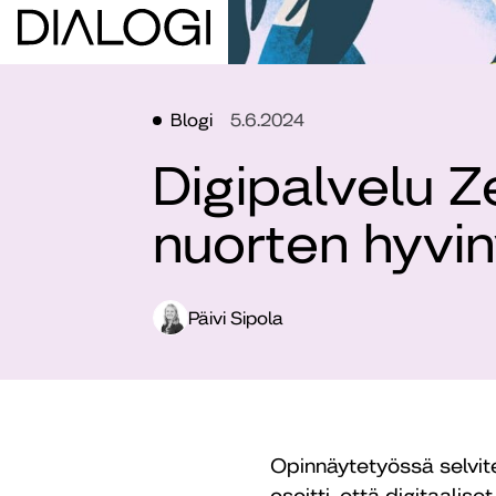
Blogi
5.6.2024
Digipalvelu Z
nuorten hyvi
Päivi Sipola
Opinnäytetyössä selvitet
osoitti, että digitaalis