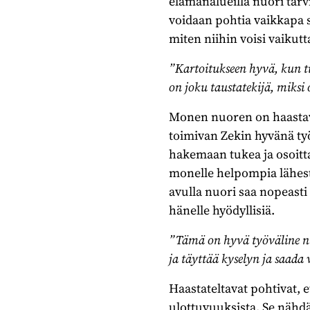
elämänalueilla nuori tarv
voidaan pohtia vaikkapa s
miten niihin voisi vaikutt
”Kartoitukseen hyvä, kun ti
on joku taustatekijä, miksi 
Monen nuoren on haastava
toimivan Zekin hyvänä ty
hakemaan tukea ja osoittaa,
monelle helpompia lähest
avulla nuori saa nopeasti 
hänelle hyödyllisiä.
”Tämä on hyvä työväline nii
ja täyttää kyselyn ja saada 
Haastateltavat pohtivat, 
ulottuvuuksista. Se nähd