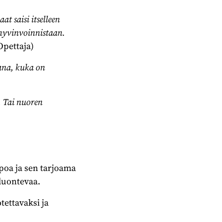
at saisi itselleen
 hyvinvoinnistaan.
Opettaja)
kana, kuka on
. Tai nuoren
ppoa ja sen tarjoama
 luontevaa.
tettavaksi ja