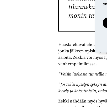
om
tilannekartoi
monin tavoin 
Haastateltavat ehdottivat,
jonka jälkeen opiskelijat 
asioita. Zekkiä voi myös 
vanhempainilloissa.
”Voisin luokassa tunneilla 
”Jos tekisi kyselyn syksyn al
kysely ja katsottaisiin, onk
Zekki nähdään myös hyvänä