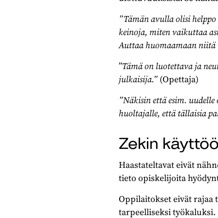
”Tämän avulla olisi helppo h
keinoja, miten vaikuttaa as
Auttaa huomaamaan niitä vo
”
Tämä on luotettava ja neut
julkaisija.”
(Opettaja)
”Näkisin että esim. uudelle 
huoltajalle, että tällaisia 
Zekin käyttö
Haastateltavat eivät nähn
tieto opiskelijoita hyödyn
Oppilaitokset eivät rajaa 
tarpeelliseksi työkaluksi.