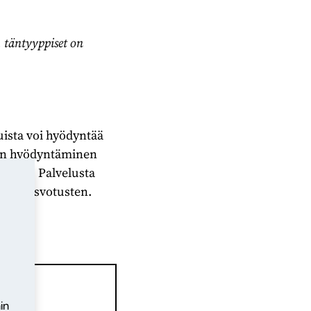
, täntyyppiset on
uista voi hyödyntää
kin hyödyntäminen
isessa. Palvelusta
taan kasvotusten.
nä.
in