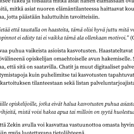
itsee tukea ja toisaalta mitkä asiat hänen elämässään ova
itä, mitkä asiat nuoren elämäntilanteessa haittaavat ko
aa, jotta päästään haluttuihin tavoitteisiin.
etää että taustalla on haasteita, tämä olisi hyvä juttu mitä 
opinnot ei edisty tai ei vaikka tämä ala ollenkaan motivoi.”
(
a puhua vaikeista asioista kasvotusten. Haastateltava
övälineenä opiskelijan omaehtoiselle avun hakemiselle.
 että sitä on saatavilla. Chatit ja muut digitaaliset palve
ymistapoja kuin puhelimitse tai kasvotusten tapahtuvat
kartoituksen tilanteestaan sekä listan palveluntarjoajista,
lle opiskelijoille, jotka eivät halua kasvotusten puhua asiast
vihjeitä, mistä voisi hakea apua tai milloin on syytä huolestu
että Zekin avulla voi kasvattaa vastuunottoa omasta hyvinv
ään myös luotettavana tietolähteenä.