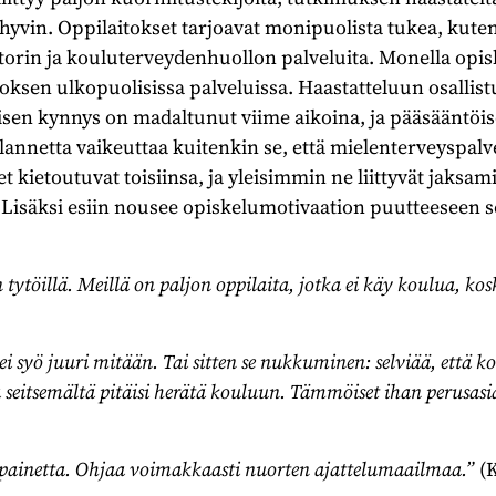
at hyvin. Oppilaitokset tarjoavat monipuolista tukea, kut
orin ja kouluterveydenhuollon palveluita. Monella opisk
ksen ulkopuolisissa palveluissa. Haastatteluun osallist
sen kynnys on madaltunut viime aikoina, ja pääsääntöise
lannetta vaikeuttaa kuitenkin se, että mielenterveyspalv
t kietoutuvat toisiinsa, ja yleisimmin ne liittyvät jaksam
. Lisäksi esiin nousee opiskelumotivaation puutteeseen 
n tytöillä. Meillä on paljon oppilaita, jotka ei käy koulua, ko
ei syö juuri mitään. Tai sitten se nukkuminen: selviää, että k
 seitsemältä pitäisi herätä kouluun. Tämmöiset ihan perusasi
a painetta. Ohjaa voimakkaasti nuorten ajattelumaailmaa.”
(