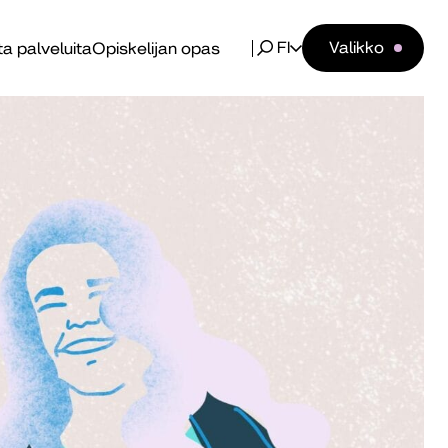
FI
Valikko
a palveluita
Opiskelijan opas