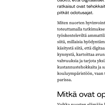
ratkaisut ovat tehokkait
pitkät odotusajat.
Miten nuorten hyvinvointip
toteuttamalla tutkimukse
työskenteleviltä ammattil
siitä, millaisia hyödyntä
käsitystä siitä, että dig
kynnystä, kartoittaa avunh
vahvuuksia ja tarjota yksi
kustannustehokkaita ja saa
kouluympäristöön, vaan t
parissa.
Mitkä ovat op
Vaikka nuorten elämään li