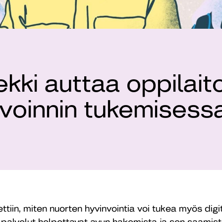
ekki auttaa oppilait
nvoinnin tukemisess
tiin, miten nuorten hyvinvointia voi tukea myös digi
et palvelut helpottavat avun hakemista ja sen saamista