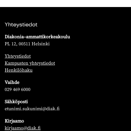
Yhteystiedot
Diakonia–ammattikorkeakoulu
PL 12, 00511 Helsinki
Yhteystiedot
Kampusten yhteystiedot
Henkilöhaku
Vaihde
029 469 6000
Sähköposti
etunimi.sukunimi@diak.fi
Kirjaamo
kirjaamo@diak.fi