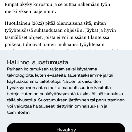
Empatiakyky korostuu ja se auttaa näkemään työn
merkityksen laajemmin.
Huotilainen (2022) pitää olennaisena sitä, miten
työyhteisössä suhtaudutaan ohjeisiin. Jäykät ja hyvin
täsmälliset ohjeet, joista ei voi missään tilanteissa
poiketa, tuhoavat hänen mukaansa työyhteisön
resilienssiä. Työyhteisön resilienssin vahvistamiseksi
onkin kiinnitettävä huomiota myös yksilöiden
Hallinnoi suostumusta
hyvinvointiin sekä kokemuksiin työn
Parhaan kokemuksen tarjoamiseksi käytämme
merkityksellisyydestä.
teknologioita, kuten evästeitä, tallentaaksemme ja/tai
käyttääksemme laitetietoja. Näiden tekniikoiden
Diakissa tehdään monipuolista tutkimus- kehittämis- ja
hyväksyminen antaa meille mahdollisuuden käsitellä
innovaatiotoimintaa, jossa yksi lähestymistapa ja
tietoja, kuten selauskäyttäytymistä tai yksilöllisiä tunnuksia
menetelmä on ratkaisuja tuottava yhteiskehittäminen.
tällä sivustolla. Suostumuksen jättäminen tai peruuttaminen
Mielenterveyden ja mielen hyvinvoinnin edistämiseksi
voi vaikuttaa haitallisesti tiettyihin ominaisuuksiin ja
ratkaisujen yhteiskehittäminen yhteisissä hankkeissa
toimintoihin.
kuntien, hyvinvointialueiden ja kolmannen sektorin
kanssa tuottaa ratkaisuja myös mielenterveyden ja
Hyväksy