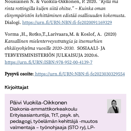
Nousiainen N. & Vuokila-Oikkonen, P. 2020.
”Kyllä mä
rinta rottingilla kuljen siitä ohitse.” – Kuinka oman
elinympäristön kehittäminen edistää osallisuuden kokemusta
.
Dialogi.
https://urn.fi/URN:NBN:fi-fe2020091169329
Vorma ,H., Rotko,T.,Larivaara,M. & Koslof, A. (2020)
Kansallinen mielenterveysstrategia ja itsemurhien
ehkäisyohjelma vuosille 2020–2030.
SOSIAALI- JA
TERVEYSMINISTERIÖN JULKAISUJA 2020:6.
https://urn.fi/URN:ISBN:978-952-00-4139-7
Pysyvä osoite
:
https://urn.fi/URN:NBN:fi-fe2023030329554
Kirjoittajat
Päivi Vuokila-Oikkonen
Diakonia-ammattikorkeakoulu
Erityisasiantuntija, TtT, psyk. sh,
pedagogi, työelämän kehittäjä -muutos
valmentaja – työnohjaaja (STO ry), LP-