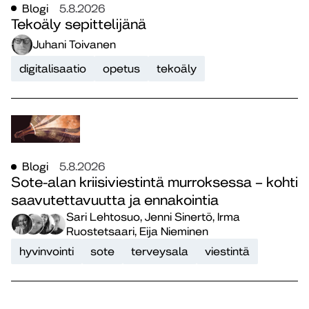
Blogi
5.8.2026
Tekoäly sepittelijänä
Juhani Toivanen
digitalisaatio
opetus
tekoäly
Blogi
5.8.2026
Sote-alan kriisiviestintä murroksessa – kohti
saavutettavuutta ja ennakointia
Sari Lehtosuo, Jenni Sinertö, Irma
Ruostetsaari, Eija Nieminen
hyvinvointi
sote
terveysala
viestintä