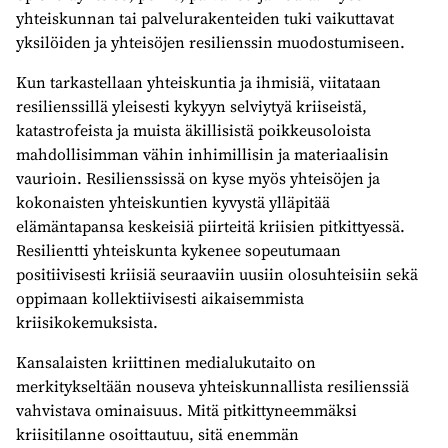
yhteiskunnan tai palvelurakenteiden tuki vaikuttavat
yksilöiden ja yhteisöjen resilienssin muodostumiseen.
Kun tarkastellaan yhteiskuntia ja ihmisiä, viitataan
resilienssillä yleisesti kykyyn selviytyä kriiseistä,
katastrofeista ja muista äkillisistä poikkeusoloista
mahdollisimman vähin inhimillisin ja materiaalisin
vaurioin. Resilienssissä on kyse myös yhteisöjen ja
kokonaisten yhteiskuntien kyvystä ylläpitää
elämäntapansa keskeisiä piirteitä kriisien pitkittyessä.
Resilientti yhteiskunta kykenee sopeutumaan
positiivisesti kriisiä seuraaviin uusiin olosuhteisiin sekä
oppimaan kollektiivisesti aikaisemmista
kriisikokemuksista.
Kansalaisten kriittinen medialukutaito on
merkitykseltään nouseva yhteiskunnallista resilienssiä
vahvistava ominaisuus. Mitä pitkittyneemmäksi
kriisitilanne osoittautuu, sitä enemmän