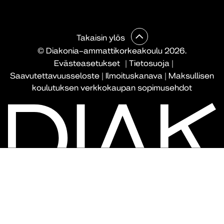
Takaisin ylös
© Diakonia–ammattikorkeakoulu 2026.
Evästeasetukset
|
Tietosuoja
|
Saavutettavuusseloste
|
Ilmoituskanava
|
Maksullisen
koulutuksen verkkokaupan sopimusehdot