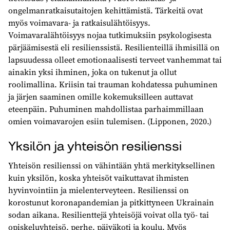
ongelmanratkaisutaitojen kehittämistä. Tärkeitä ovat
myös voimavara- ja ratkaisulähtöisyys.
Voimavaralähtöisyys nojaa tutkimuksiin psykologisesta
pärjäämisestä eli resilienssistä. Resilienteillä ihmisillä on
lapsuudessa olleet emotionaalisesti terveet vanhemmat tai
ainakin yksi ihminen, joka on tukenut ja ollut
roolimallina. Kriisin tai trauman kohdatessa puhuminen
ja järjen saaminen omille kokemuksilleen auttavat
eteenpäin. Puhuminen mahdollistaa parhaimmillaan
omien voimavarojen esiin tulemisen. (Lipponen, 2020.)
Yksilön ja yhteisön resilienssi
Yhteisön resilienssi on vähintään yhtä merkityksellinen
kuin yksilön, koska yhteisöt vaikuttavat ihmisten
hyvinvointiin ja mielenterveyteen. Resilienssi on
korostunut koronapandemian ja pitkittyneen Ukrainain
sodan aikana. Resilienttejä yhteisöjä voivat olla työ- tai
opiskeluyhteisö, perhe, päiväkoti ja koulu. Myös