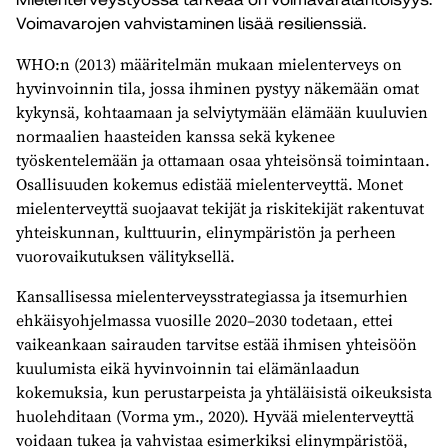
Voimavarojen vahvistaminen lisää resilienssiä.
WHO:n (2013) määritelmän mukaan mielenterveys on
hyvinvoinnin tila, jossa ihminen pystyy näkemään omat
kykynsä, kohtaamaan ja selviytymään elämään kuuluvien
normaalien haasteiden kanssa sekä kykenee
työskentelemään ja ottamaan osaa yhteisönsä toimintaan.
Osallisuuden kokemus edistää mielenterveyttä. Monet
mielenterveyttä suojaavat tekijät ja riskitekijät rakentuvat
yhteiskunnan, kulttuurin, elinympäristön ja perheen
vuorovaikutuksen välityksellä.
Kansallisessa mielenterveysstrategiassa ja itsemurhien
ehkäisyohjelmassa vuosille 2020–2030 todetaan, ettei
vaikeankaan sairauden tarvitse estää ihmisen yhteisöön
kuulumista eikä hyvinvoinnin tai elämänlaadun
kokemuksia, kun perustarpeista ja yhtäläisistä oikeuksista
huolehditaan (Vorma ym., 2020). Hyvää mielenterveyttä
voidaan tukea ja vahvistaa esimerkiksi elinympäristöä,