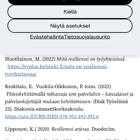
mielenterveyden edistämiseen haasteisiin.
Yhteiskehittäminen vahvistaa ja tuottaa resilienssiä
Kiellä
siihen osallistuville yksilöille ja yhteisöille. (Keskitalo &
Vuokila-Oikkonen, 2022; Nousiainen & Vuokila-
Näytä asetukset
Oikkonen, 2020).
Evästehallinta
Tietosuojalausunto
Lähteet
Huotilainen, M. (2022)
Mitä resilienssi on työyhteisössä.
https://hyplus.helsinki.fi/mita-on-resilienssi-
tyoyhteisossa/
Keskitalo, E. Vuokila-Oikkonen, P. toim. (2022)
Yhteiskehittämällä ratkaisuja sote-palveluhin – kansalaiset ja
palvelunkäyttäjät mukaan kehittämiseen.
(Diak Työelämä
25). Diakonia-ammattikorkeakoulu.
https://urn.fi/URN:ISBN:978-952-493-392-6
Lipponen, K.( 2020)
Resilienssi arjessa.
Duodecim.