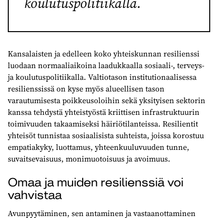
koulutuspolitiikalla.
Kansalaisten ja edelleen koko yhteiskunnan resilienssi
luodaan normaaliaikoina laadukkaalla sosiaali-, terveys-
ja koulutuspolitiikalla. Valtiotason institutionaalisessa
resilienssissä on kyse myös alueellisen tason
varautumisesta poikkeusoloihin sekä yksityisen sektorin
kanssa tehdystä yhteistyöstä kriittisen infrastruktuurin
toimivuuden takaamiseksi häiriötilanteissa. Resilientit
yhteisöt tunnistaa sosiaalisista suhteista, joissa korostuu
empatiakyky, luottamus, yhteenkuuluvuuden tunne,
suvaitsevaisuus, monimuotoisuus ja avoimuus.
Omaa ja muiden resilienssiä voi
vahvistaa
Avunpyytäminen, sen antaminen ja vastaanottaminen