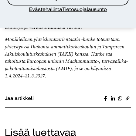
Hankkeen kouluttamat osaajat löytyvät LinkedIn-
Evästehallinta
Tietosuojalausunto
ryhmästä
Monikielisen yhteiskuntaorientaation
kouluttajat
, joka on perustettu heidän osaamisensa
esittelyä ja verkostoitumista varten.
Monikielinen yhteiskuntaorientaatio -hanke toteutetaan
yhteistyössä Diakonia-ammattikorkeakoulun ja Tampereen
Aikuiskoulutuskeskuksen (TAKK) kanssa. Hanke saa
rahoitusta Euroopan unionin Maahanmuutto-, turvapaikka-
ja kotouttamisrahastosta (AMIF), ja se on käynnissä
1.4.2024–31.3.2027.
Jaa artikkeli
Lisää luettavaa