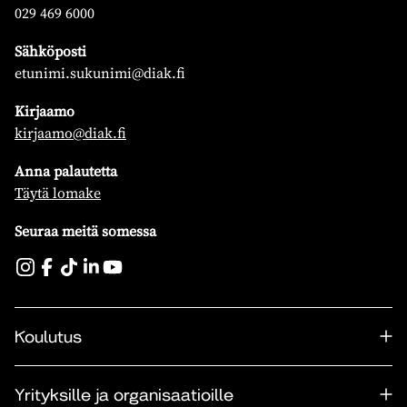
029 469 6000
Sähköposti
etunimi.sukunimi@diak.fi
Kirjaamo
kirjaamo@diak.fi
Anna palautetta
Täytä lomake
Seuraa meitä somessa
Koulutus
Yrityksille ja organisaatioille