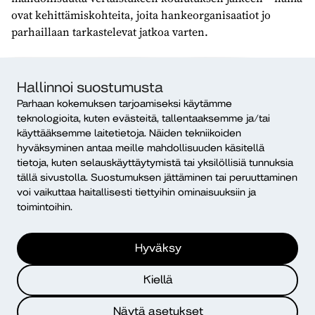
ovat kehittämiskohteita, joita hankeorganisaatiot jo
parhaillaan tarkastelevat jatkoa varten.
Tarve kouluttajille on valtava
Hallinnoi suostumusta
Hankkeen tavoitteena on kouluttaa noin 170 kouluttajaa
Parhaan kokemuksen tarjoamiseksi käytämme
hankkeen loppuun mennessä. Kysyntä on kuitenkin
teknologioita, kuten evästeitä, tallentaaksemme ja/tai
selvästi suurempaa kuin mihin yksittäinen hanke pystyy
käyttääksemme laitetietoja. Näiden tekniikoiden
vastaamaan – erityisesti harvinaisemmista kielistä
hyväksyminen antaa meille mahdollisuuden käsitellä
tarvitaan lisää kouluttajia.
tietoja, kuten selauskäyttäytymistä tai yksilöllisiä tunnuksia
tällä sivustolla. Suostumuksen jättäminen tai peruuttaminen
Osallistujia tähän mennessä järjestetyissä koulutuksissa
voi vaikuttaa haitallisesti tiettyihin ominaisuuksiin ja
on ollut joka maakunnasta, Ahvenanmaata ja Lappia
toimintoihin.
lukuun ottamatta.
Hyväksy
Hanke järjestää vielä yhden koulutuksen Oulussa syksyllä
2025 ja yhden verkossa keväällä 2026.
Kiellä
Etsitkö kouluttajaa?
Näytä asetukset