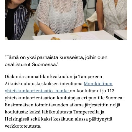
”Tämä on yksi parhaista kursseista, joihin olen
osallistunut Suomessa.”
Diakonia-ammattikorkeakoulun ja Tampereen
Aikuiskoulutuskeskuksen toteuttama
Monikielinen
yhteiskuntaorientaatio -hanke
on kouluttanut jo 113
yhteiskuntaorientaation kouluttajaa eri puolille Suomea.
Ensimmäisen toimintavuoden aikana järjestettiin neljä
koulutusta: kaksi lähikoulutusta Tampereella ja
Helsingissä sekä kaksi kesäkuun alussa päättynyttä
verkkototeutusta.