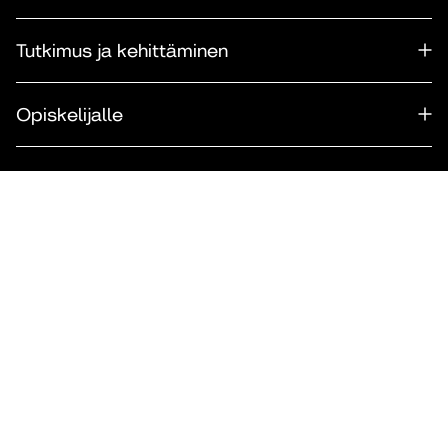
Tutkimus ja kehittäminen
Opiskelijalle
Takaisin ylös
© Diakonia–ammattikorkeakoulu 2026.
Evästeasetukset
|
Tietosuoja
|
Saavutettavuusseloste
|
Ilmoituskanava
|
Maksullisen
koulutuksen verkkokaupan sopimusehdot