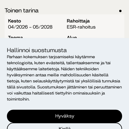
Toinen tarina
Kesto
Rahoittaja
04/2026 – 05/2028
ESR-rahoitus
Teema
Alue
Sosiaaliset innovaatiot
Pohjois-Suomi
Hallinnoi suostumusta
Parhaan kokemuksen tarjoamiseksi käytämme
teknologioita, kuten evästeitä, tallentaaksemme ja/tai
Jalkautuva turvaverkko
käyttääksemme laitetietoja. Näiden tekniikoiden
hyväksyminen antaa meille mahdollisuuden käsitellä
Kesto
Rahoittaja
tietoja, kuten selauskäyttäytymistä tai yksilöllisiä tunnuksia
03/2026 – 12/2028
ESR-rahoitus
tällä sivustolla. Suostumuksen jättäminen tai peruuttaminen
voi vaikuttaa haitallisesti tiettyihin ominaisuuksiin ja
Teema
Alue
toimintoihin.
Sosiaaliset innovaatiot
Pohjois-Suomi
Hyväksy
Kiellä