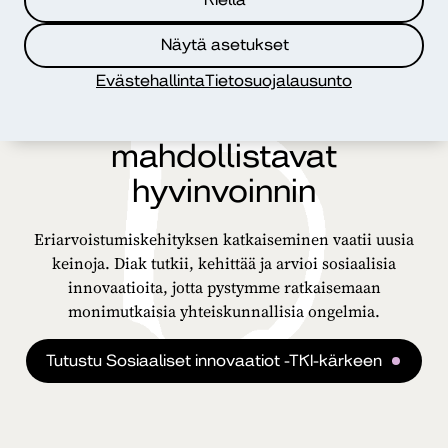
Näytä asetukset
Evästehallinta
Tietosuojalausunto
Sosiaaliset innovaatiot
mahdollistavat
hyvinvoinnin
Eriarvoistumiskehityksen katkaiseminen vaatii uusia
keinoja. Diak tutkii, kehittää ja arvioi sosiaalisia
innovaatioita, jotta pystymme ratkaisemaan
monimutkaisia yhteiskunnallisia ongelmia.​
Tutustu Sosiaaliset innovaatiot -TKI-kärkeen