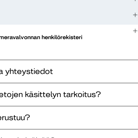
eravalvonnan henkilörekisteri
ja yhteystiedot
etojen käsittelyn tarkoitus?
perustuu?