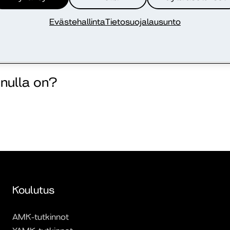
maattista päätöksentekoa?
Evästehallinta
Tietosuojalausunto
toja EU/ETA-alueen ulkopuolelle?
inulla on?
Koulutus
AMK-tutkinnot