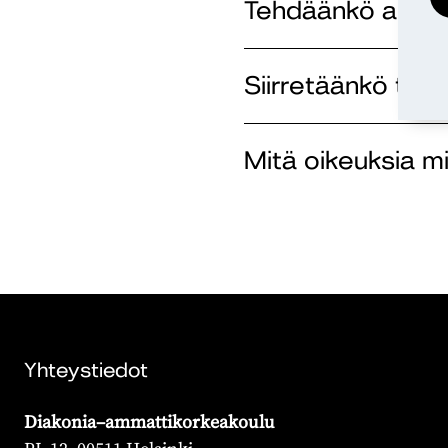
Tehdäänkö auto
Siirretäänkö tie
Mitä oikeuksia m
Yhteystiedot
Diakonia–ammattikorkeakoulu