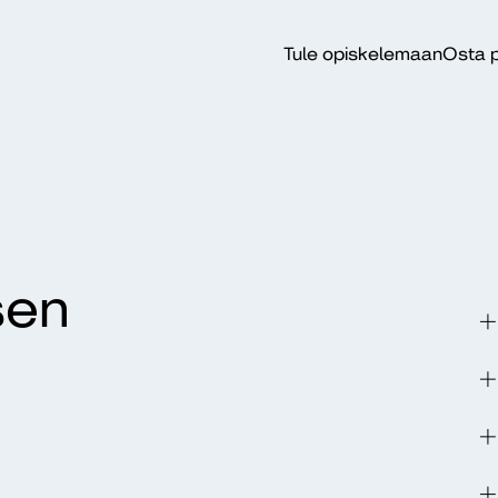
Tule opiskelemaan
Osta p
sen