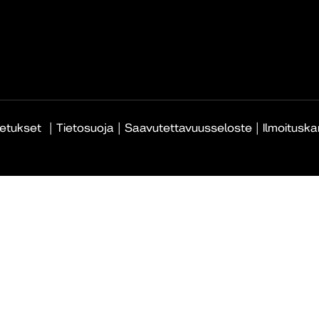
|
|
|
etukset
Tietosuoja
Saavutettavuusseloste
Ilmoitusk