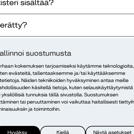
isteri sisältää?
kerätty?
ja rekisteri sisältää?
allinnoi suostumusta
rhaan kokemuksen tarjoamiseksi käytämme teknologioita,
sterin sisältämiä henkilötietoja säil
ten evästeitä, tallentaaksemme ja/tai käyttääksemme
itetietoja. Näiden tekniikoiden hyväksyminen antaa meille
hdollisuuden käsitellä tietoja, kuten selauskäyttäytymistä
 tiedot on suojattu?
i yksilöllisiä tunnuksia tällä sivustolla. Suostumuksen
ttäminen tai peruuttaminen voi vaikuttaa haitallisesti tiettyih
inaisuuksiin ja toimintoihin.
etoja jonnekin?
Hyväksy
Kiellä
Näytä asetukset