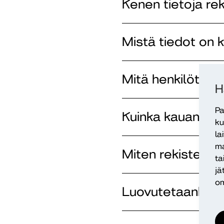
Kenen tietoja rek
Mistä tiedot on 
Mitä henkilötieto
H
Pa
Kuinka kauan reki
ku
la
ma
Miten rekisterin
ta
jä
om
Luovutetaanko ti