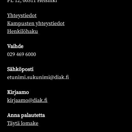
PL 12, 00511 Helsinki
Yhteystiedot
Kampusten yhteystiedot
Henkilöhaku
Vaihde
029 469 6000
Sähköposti
etunimi.sukunimi@diak.fi
Kirjaamo
kirjaamo@diak.fi
Anna palautetta
Täytä lomake