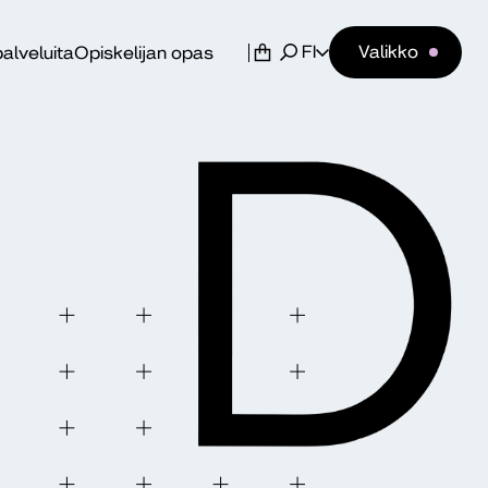
FI
Valikko
alveluita
Opiskelijan opas