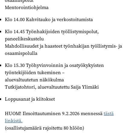
osaamispolut
Mentorointiohjelma
Klo 14.00 Kahvitauko ja verkostoitumista
Klo 14.45 Työnhakijoiden työllistymispolut,
paneelikeskustelu
Mahdollisuudet ja haasteet työnhakijan työllistymis- ja
osaamispolulla
Klo 15.30 Työhyvinvoinnin ja osatyökykyisten
työntekijöiden tukeminen –
aluevaltuutetun näkökulma
Tutkijatohtori, aluevaltuutettu Saija Ylimäki
Loppusanat ja kiitokset
HUOM! Ilmoittautuminen 9.2.2026 mennessä
tästä
linkistä.
(osallistujamäärä rajoitettu 80 hlöön)