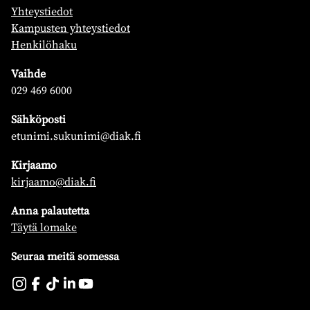
Yhteystiedot
Kampusten yhteystiedot
Henkilöhaku
Vaihde
029 469 6000
Sähköposti
etunimi.sukunimi@diak.fi
Kirjaamo
kirjaamo@diak.fi
Anna palautetta
Täytä lomake
Seuraa meitä somessa