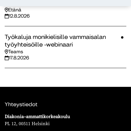
Opintoseteli-info
Etänä
12.8.2026
Työkaluja monikielisille vammaisalan
työyhteisöille -webinaari
Teams
17.8.2026
Yhteystiedot
Diakonia–ammattikorkeakoulu
PL 12, 00511 Helsinki