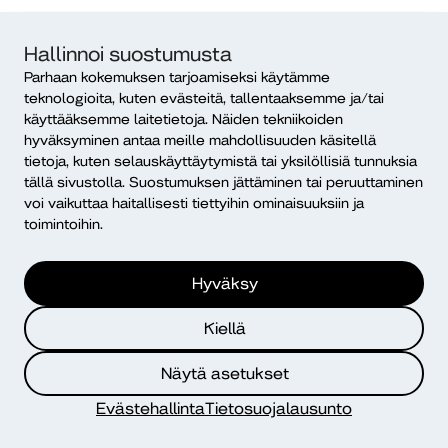
Jaa tapahtuma
Hallinnoi suostumusta
Parhaan kokemuksen tarjoamiseksi käytämme
teknologioita, kuten evästeitä, tallentaaksemme ja/tai
käyttääksemme laitetietoja. Näiden tekniikoiden
hyväksyminen antaa meille mahdollisuuden käsitellä
tietoja, kuten selauskäyttäytymistä tai yksilöllisiä tunnuksia
tällä sivustolla. Suostumuksen jättäminen tai peruuttaminen
voi vaikuttaa haitallisesti tiettyihin ominaisuuksiin ja
Lisää tapahtumia
toimintoihin.
Hyväksy
Viitottu ja kuvitettu viikonloppu 8.–9.8.
Kiellä
Muumimaailmassa
Muumimaailma, Naantali
Näytä asetukset
8.8.2026 – 9.8.2026
Evästehallinta
Tietosuojalausunto