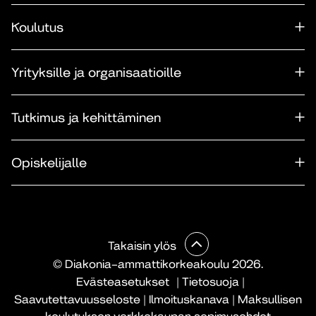
Koulutus
Yrityksille ja organisaatioille
Tutkimus ja kehittäminen
Opiskelijalle
Takaisin ylös
© Diakonia–ammattikorkeakoulu 2026.
Evästeasetukset
|
Tietosuoja
|
Saavutettavuusseloste
|
Ilmoituskanava
|
Maksullisen