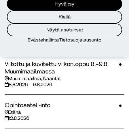
Hyväksy
Kiellä
Näytä asetukset
Lisää tapahtumia
Evästehallinta
Tietosuojalausunto
Viitottu ja kuvitettu viikonloppu 8.–9.8.
Muumimaailmassa
Muumimaailma, Naantali
8.8.2026 – 9.8.2026
Opintoseteli-info
Etänä
12.8.2026