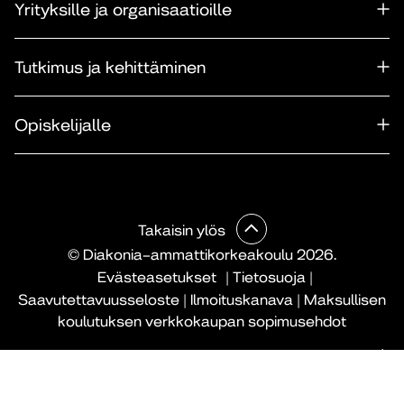
Yrityksille ja organisaatioille
Tutkimus ja kehittäminen
Opiskelijalle
Takaisin ylös
© Diakonia–ammattikorkeakoulu 2026.
Evästeasetukset
|
Tietosuoja
|
Saavutettavuusseloste
|
Ilmoituskanava
|
Maksullisen
koulutuksen verkkokaupan sopimusehdot