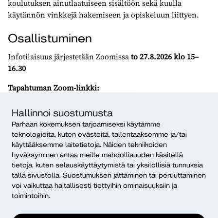
koulutuksen ainutlaatuiseen sisältöön sekä kuulla
käytännön vinkkejä hakemiseen ja opiskeluun liittyen.
Osallistuminen
Infotilaisuus järjestetään Zoomissa
to 27.8.2026
klo 15–
16.30
Tapahtuman Zoom-linkki:
https://diak-fi.zoom.us/j/66020889143?
pwd=MXUzTlhTakhYRWpwV2dLeTdtOVduQT09
Hallinnoi suostumusta
Parhaan kokemuksen tarjoamiseksi käytämme
Meeting ID: 660 2088 9143
teknologioita, kuten evästeitä, tallentaaksemme ja/tai
Passcode: 554692
käyttääksemme laitetietoja. Näiden tekniikoiden
hyväksyminen antaa meille mahdollisuuden käsitellä
Lämpimästi tervetuloa!
tietoja, kuten selauskäyttäytymistä tai yksilöllisiä tunnuksia
tällä sivustolla. Suostumuksen jättäminen tai peruuttaminen
voi vaikuttaa haitallisesti tiettyihin ominaisuuksiin ja
toimintoihin.
Jaa tapahtuma