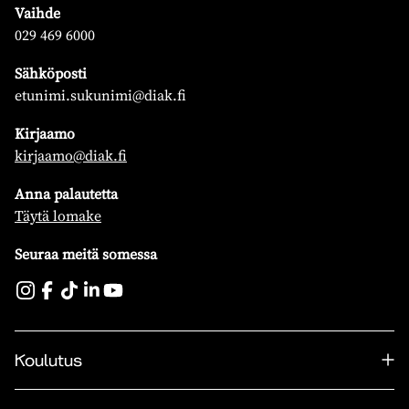
Vaihde
029 469 6000
Sähköposti
etunimi.sukunimi@diak.fi
Kirjaamo
kirjaamo@diak.fi
Anna palautetta
Täytä lomake
Seuraa meitä somessa
Koulutus