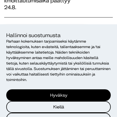
Ilmoittautumisaika päättyy
24.8.
Avoimet työ- ja harjoittelupaikat
6.8.2026
Hallinnoi suostumusta
Sinustako ohjaaja
Parhaan kokemuksen tarjoamiseksi käytämme
lastenkirkkoon?
teknologioita, kuten evästeitä, tallentaaksemme ja/tai
käyttääksemme laitetietoja. Näiden tekniikoiden
hyväksyminen antaa meille mahdollisuuden käsitellä
Avoimet työ- ja harjoittelupaikat
6.8.2026
tietoja, kuten selauskäyttäytymistä tai yksilöllisiä tunnuksia
tällä sivustolla. Suostumuksen jättäminen tai peruuttaminen
Hei kirkon kasvatuksen
voi vaikuttaa haitallisesti tiettyihin ominaisuuksiin ja
ammattilainen! Etsimme
toimintoihin.
nuorisotyön osaajaa tiimiimme
Vaasaan!
Hyväksy
Kiellä