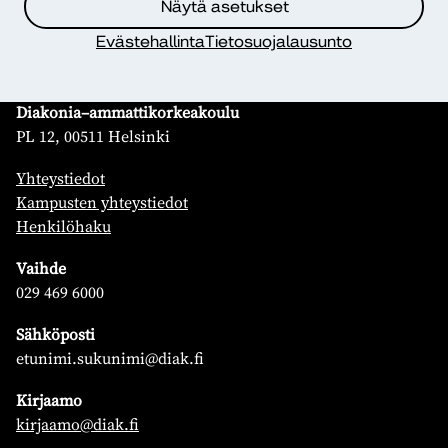
Näytä asetukset
Evästehallinta
Tietosuojalausunto
Yhteystiedot
Diakonia–ammattikorkeakoulu
PL 12, 00511 Helsinki
Yhteystiedot
Kampusten yhteystiedot
Henkilöhaku
Vaihde
029 469 6000
Sähköposti
etunimi.sukunimi@diak.fi
Kirjaamo
kirjaamo@diak.fi