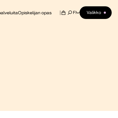
FI
Valikko
alveluita
Opiskelijan opas