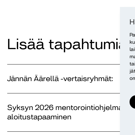
H
Pa
Lisää tapahtumia
ku
la
ma
ta
jä
Jännän Äärellä -vertaisryhmät:
om
Syksyn 2026 mentorointiohjelman
aloitustapaaminen