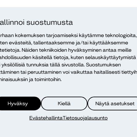
allinnoi suostumusta
rhaan kokemuksen tarjoamiseksi käytämme teknologioita,
ten evästeitä, tallentaaksemme ja/tai käyttääksemme
itetietoja. Näiden tekniikoiden hyväksyminen antaa meille
hdollisuuden käsitellä tietoja, kuten selauskäyttäytymistä
i yksilöllisiä tunnuksia tällä sivustolla. Suostumuksen
ttäminen tai peruuttaminen voi vaikuttaa haitallisesti tiettyih
12.5.2026 – 22.10.2026
inaisuuksiin ja toimintoihin.
Hyväksy
Kiellä
Näytä asetukset
Etätapahtuma
25.8.2026
Evästehallinta
Tietosuojalausunto