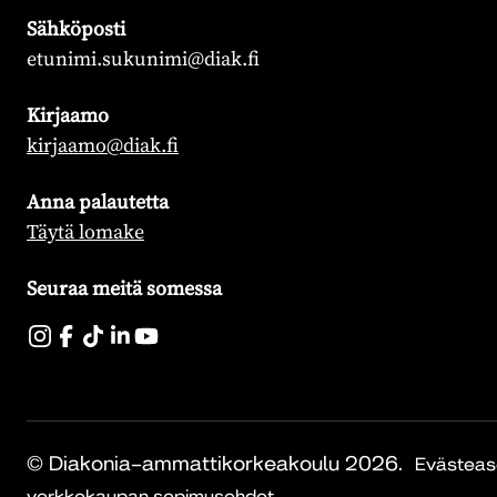
Sähköposti
etunimi.sukunimi@diak.fi
Kirjaamo
kirjaamo@diak.fi
Anna palautetta
Täytä lomake
Seuraa meitä somessa
© Diakonia–ammattikorkeakoulu 2026.
Evästeas
verkkokaupan sopimusehdot