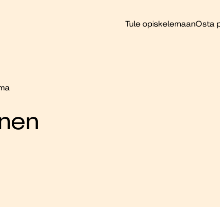
Tule opiskelemaan
Osta p
uma
inen