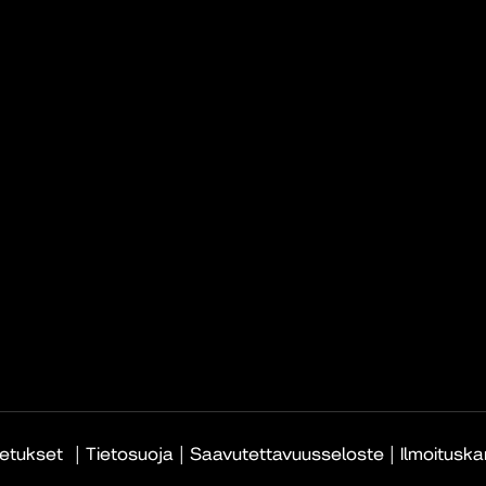
|
|
|
etukset
Tietosuoja
Saavutettavuusseloste
Ilmoitusk