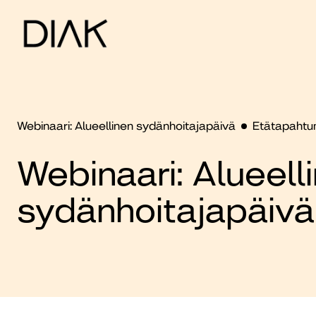
Webinaari: Alueellinen sydänhoitajapäivä
Etätapaht
Webinaari: Alueell
sydänhoitajapäivä