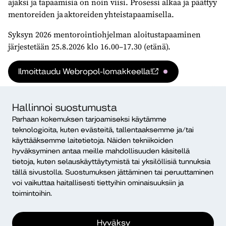
ajaksi ja tapaamisia on noin viisi. Prosessi alkaa ja päättyy
mentoreiden ja aktoreiden yhteistapaamisella.
Syksyn 2026 mentorointiohjelman aloitustapaaminen
järjestetään 25.8.2026 klo 16.00–17.30 (etänä).
Ilmoittaudu Webropol-lomakkeella!
Hallinnoi suostumusta
Parhaan kokemuksen tarjoamiseksi käytämme
teknologioita, kuten evästeitä, tallentaaksemme ja/tai
käyttääksemme laitetietoja. Näiden tekniikoiden
hyväksyminen antaa meille mahdollisuuden käsitellä
tietoja, kuten selauskäyttäytymistä tai yksilöllisiä tunnuksia
tällä sivustolla. Suostumuksen jättäminen tai peruuttaminen
voi vaikuttaa haitallisesti tiettyihin ominaisuuksiin ja
toimintoihin.
Lisää tapahtumia
Hyväksy