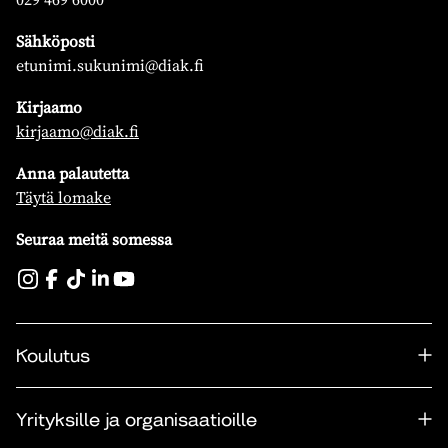
Sähköposti
etunimi.sukunimi@diak.fi
Kirjaamo
kirjaamo@diak.fi
Anna palautetta
Täytä lomake
Seuraa meitä somessa
Koulutus
Yrityksille ja organisaatioille