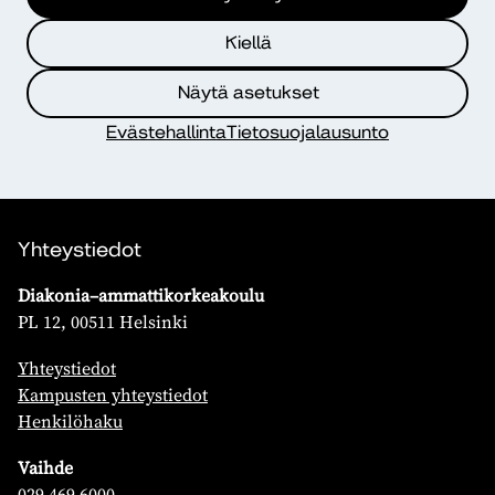
Kiellä
Jännän Äärellä -vertaisryhmät:
12.5.2026 – 22.10.2026
Näytä asetukset
Evästehallinta
Tietosuojalausunto
Yhteystiedot
Diakonia–ammattikorkeakoulu
PL 12, 00511 Helsinki
Yhteystiedot
Kampusten yhteystiedot
Henkilöhaku
Vaihde
029 469 6000