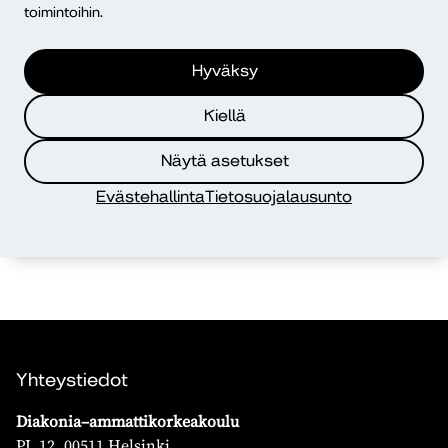
toimintoihin.
Jännän Äärellä -vertaisryhmät:
Hyväksy
12.5.2026 – 22.10.2026
Kiellä
Syksyn 2026 mentorointiohjelman
Näytä asetukset
aloitustapaaminen
Evästehallinta
Tietosuojalausunto
Etätapahtuma
25.8.2026
Yhteystiedot
Diakonia–ammattikorkeakoulu
PL 12, 00511 Helsinki