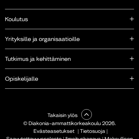
Koulutus
Yrityksille ja organisaatioille
Tutkimus ja kehittäminen
Opiskelijalle
Takaisin ylös
© Diakonia–ammattikorkeakoulu 2026.
Evästeasetukset
|
Tietosuoja
|
Saavutettavuusseloste
|
Ilmoituskanava
|
Maksullisen