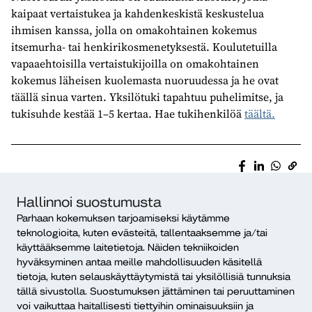
kaipaat vertaistukea ja kahdenkeskistä keskustelua
ihmisen kanssa, jolla on omakohtainen kokemus
itsemurha- tai henkirikosmenetyksestä. Koulutetuilla
vapaaehtoisilla vertaistukijoilla on omakohtainen
kokemus läheisen kuolemasta nuoruudessa ja he ovat
täällä sinua varten. Yksilötuki tapahtuu puhelimitse, ja
tukisuhde kestää 1–5 kertaa. Hae tukihenkilöä
täältä.
Hallinnoi suostumusta
Parhaan kokemuksen tarjoamiseksi käytämme
teknologioita, kuten evästeitä, tallentaaksemme ja/tai
käyttääksemme laitetietoja. Näiden tekniikoiden
hyväksyminen antaa meille mahdollisuuden käsitellä
tietoja, kuten selauskäyttäytymistä tai yksilöllisiä tunnuksia
Lisää tapahtumia
tällä sivustolla. Suostumuksen jättäminen tai peruuttaminen
voi vaikuttaa haitallisesti tiettyihin ominaisuuksiin ja