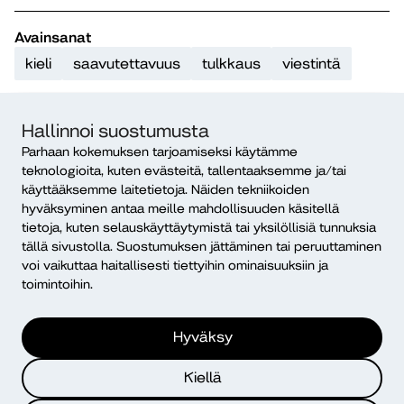
Avainsanat
kieli
saavutettavuus
tulkkaus
viestintä
Jaa julkaisu
Hallinnoi suostumusta
Parhaan kokemuksen tarjoamiseksi käytämme
teknologioita, kuten evästeitä, tallentaaksemme ja/tai
käyttääksemme laitetietoja. Näiden tekniikoiden
hyväksyminen antaa meille mahdollisuuden käsitellä
tietoja, kuten selauskäyttäytymistä tai yksilöllisiä tunnuksia
tällä sivustolla. Suostumuksen jättäminen tai peruuttaminen
voi vaikuttaa haitallisesti tiettyihin ominaisuuksiin ja
Lisää julkaisuja
toimintoihin.
Hyväksy
Kiellä