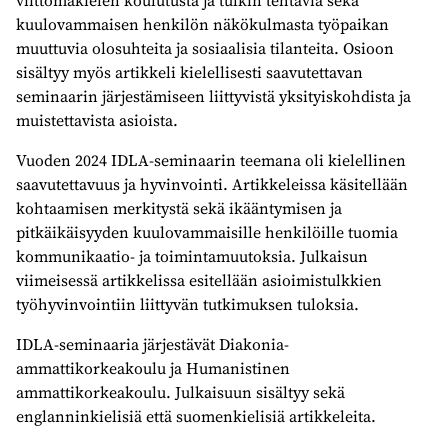
viittomakielen koulutusta ja tulkin tehtäviä sekä
kuulovammaisen henkilön näkökulmasta työpaikan
muuttuvia olosuhteita ja sosiaalisia tilanteita. Osioon
sisältyy myös artikkeli kielellisesti saavutettavan
seminaarin järjestämiseen liittyvistä yksityiskohdista ja
muistettavista asioista.
Vuoden 2024 IDLA-seminaarin teemana oli kielellinen
saavutettavuus ja hyvinvointi. Artikkeleissa käsitellään
kohtaamisen merkitystä sekä ikääntymisen ja
pitkäikäisyyden kuulovammaisille henkilöille tuomia
kommunikaatio- ja toimintamuutoksia. Julkaisun
viimeisessä artikkelissa esitellään asioimistulkkien
työhyvinvointiin liittyvän tutkimuksen tuloksia.
IDLA-seminaaria järjestävät Diakonia-
ammattikorkeakoulu ja Humanistinen
ammattikorkeakoulu. Julkaisuun sisältyy sekä
englanninkielisiä että suomenkielisiä artikkeleita.