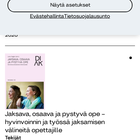
Näytä asetukset
Suojattu: Osallistavan ja tutkivan
Evästehallinta
Tietosuojalausunto
kehittämisen opas 3.0 (Oske 3)
Julkaisuvuosi
2026
Jaksava, osaava ja pystyvä ope –
hyvinvoinnin ja työssä jaksamisen
välineitä opettajille
Tekijät