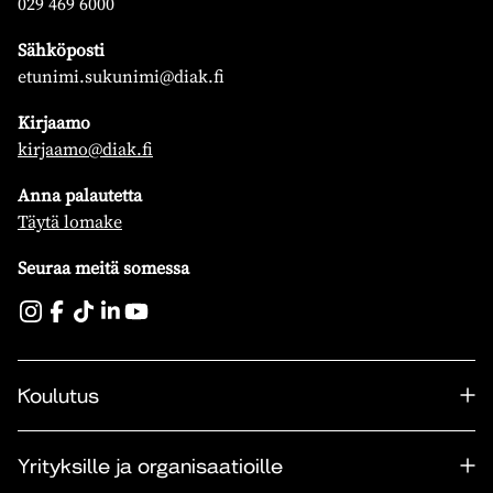
029 469 6000
Sähköposti
etunimi.sukunimi@diak.fi
Kirjaamo
kirjaamo@diak.fi
Anna palautetta
Täytä lomake
Seuraa meitä somessa
Koulutus
Yrityksille ja organisaatioille