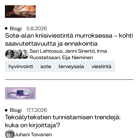
Blogi
5.8.2026
Sote-alan kriisiviestintä murroksessa – kohti
saavutettavuutta ja ennakointia
Sari Lehtosuo, Jenni Sinertö, Irma
Ruostetsaari, Eija Nieminen
hyvinvointi
sote
terveysala
viestintä
Blogi
17.7.2026
Tekoälytekstien tunnistamisen trendejä:
kuka on kirjoittaja?
Juhani Toivanen