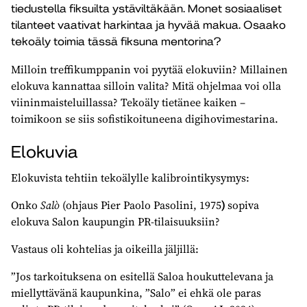
tiedustella fiksuilta ystäviltäkään. Monet sosiaaliset
tilanteet vaativat harkintaa ja hyvää makua. Osaako
tekoäly toimia tässä fiksuna mentorina?
Milloin treffikumppanin voi pyytää elokuviin? Millainen
elokuva kannattaa silloin valita? Mitä ohjelmaa voi olla
viininmaisteluillassa? Tekoäly tietänee kaiken –
toimikoon se siis sofistikoituneena digihovimestarina.
Elokuvia
Elokuvista tehtiin tekoälylle kalibrointikysymys:
Onko
Salò
(ohjaus Pier Paolo Pasolini, 1975
)
sopiva
elokuva Salon kaupungin PR-tilaisuuksiin?
Vastaus oli kohtelias ja oikeilla jäljillä:
”Jos tarkoituksena on esitellä Saloa houkuttelevana ja
miellyttävänä kaupunkina, ”Salo” ei ehkä ole paras