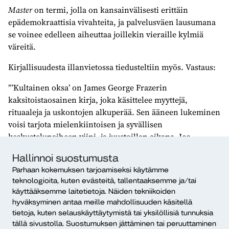
Master
on termi, jolla on kansainvälisesti erittäin
epädemokraattisia vivahteita, ja palvelusväen lausumana
se voinee edelleen aiheuttaa joillekin vieraille kylmiä
väreitä.
Kirjallisuudesta illanvietossa tiedusteltiin myös. Vastaus:
”’Kultainen oksa’ on James George Frazerin
kaksitoistaosainen kirja, joka käsittelee myyttejä,
rituaaleja ja uskontojen alkuperää. Sen ääneen lukeminen
voisi tarjota mielenkiintoisen ja syvällisen
keskustelunaiheen viini- ja juustoillan aikana. Jos
osallistujat ovat kiinnostuneita aiheesta ja ovat avoimia
Hallinnoi suostumusta
keskustelulle, ”Kultaisen oksan” ääneen luku voisi olla
Parhaan kokemuksen tarjoamiseksi käytämme
hyvä ohjelmanumero viini- ja juustoillassa. Muista
teknologioita, kuten evästeitä, tallentaaksemme ja/tai
kuitenkin ottaa huomioon osallistujien mieltymykset ja
käyttääksemme laitetietoja. Näiden tekniikoiden
varmistaa, että kaikki voivat nauttia illasta mukavasti ja
hyväksyminen antaa meille mahdollisuuden käsitellä
turvallisesti.” (OpenAI, 2024.)
tietoja, kuten selauskäyttäytymistä tai yksilöllisiä tunnuksia
tällä sivustolla. Suostumuksen jättäminen tai peruuttaminen