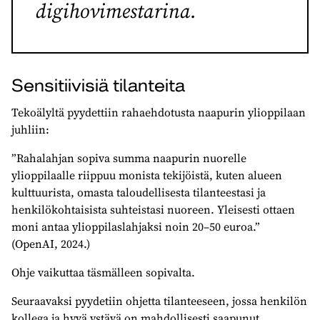
digihovimestarina.
Sensitiivisiä tilanteita
Tekoälyltä pyydettiin rahaehdotusta naapurin ylioppilaan
juhliin:
”Rahalahjan sopiva summa naapurin nuorelle
ylioppilaalle riippuu monista tekijöistä, kuten alueen
kulttuurista, omasta taloudellisesta tilanteestasi ja
henkilökohtaisista suhteistasi nuoreen. Yleisesti ottaen
moni antaa ylioppilaslahjaksi noin 20–50 euroa.”
(OpenAI, 2024.)
Ohje vaikuttaa täsmälleen sopivalta.
Seuraavaksi pyydetiin ohjetta tilanteeseen, jossa henkilön
kollega ja hyvä ystävä on mahdollisesti saapunut