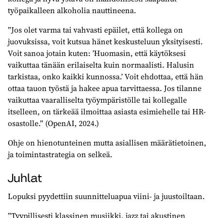
työpaikalleen alkoholia nauttineena.
”Jos olet varma tai vahvasti epäilet, että kollega on
juovuksissa, voit kutsua hänet keskusteluun yksityisesti.
Voit sanoa jotain kuten: ’Huomasin, että käytöksesi
vaikuttaa tänään erilaiselta kuin normaalisti. Halusin
tarkistaa, onko kaikki kunnossa.’ Voit ehdottaa, että hän
ottaa tauon työstä ja hakee apua tarvittaessa. Jos tilanne
vaikuttaa vaaralliselta työympäristölle tai kollegalle
itselleen, on tärkeää ilmoittaa asiasta esimiehelle tai HR-
osastolle.” (OpenAI, 2024.)
Ohje on hienotunteinen mutta asiallisen määrätietoinen,
ja toimintastrategia on selkeä.
Juhlat
Lopuksi pyydettiin suunnitteluapua viini- ja juustoiltaan.
”Tyypillisesti klassinen musiikki, jazz tai akustinen