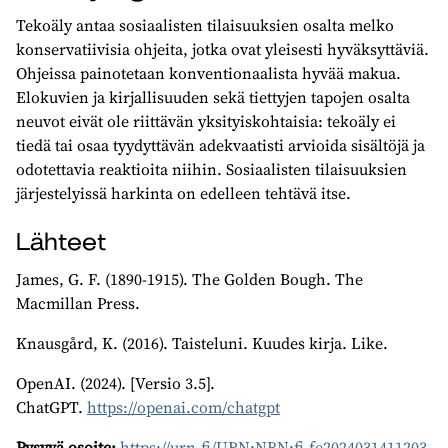
Tekoäly antaa sosiaalisten tilaisuuksien osalta melko
konservatiivisia ohjeita, jotka ovat yleisesti hyväksyttäviä.
Ohjeissa painotetaan konventionaalista hyvää makua.
Elokuvien ja kirjallisuuden sekä tiettyjen tapojen osalta
neuvot eivät ole riittävän yksityiskohtaisia: tekoäly ei
tiedä tai osaa tyydyttävän adekvaatisti arvioida sisältöjä ja
odotettavia reaktioita niihin. Sosiaalisten tilaisuuksien
järjestelyissä harkinta on edelleen tehtävä itse.
Lähteet
James, G. F. (1890-1915). The Golden Bough. The
Macmillan Press.
Knausgård, K. (2016). Taisteluni. Kuudes kirja. Like.
OpenAI. (2024). [Versio 3.5].
ChatGPT.
https://openai.com/chatgpt
Pysyvä osoite:
https://urn.fi/URN:NBN:fi-fe2024031411203