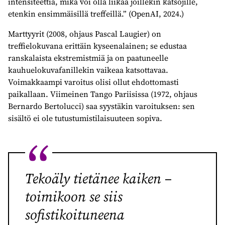
intensiteettiä, mikä voi olla liikaa joillekin katsojille,
etenkin ensimmäisillä treffeillä.” (OpenAI, 2024.)
Marttyyrit (2008, ohjaus Pascal Laugier) on
treffielokuvana erittäin kyseenalainen; se edustaa
ranskalaista ekstremistmiä ja on paatuneelle
kauhuelokuvafanillekin vaikeaa katsottavaa.
Voimakkaampi varoitus olisi ollut ehdottomasti
paikallaan. Viimeinen Tango Pariisissa (1972, ohjaus
Bernardo Bertolucci) saa syystäkin varoituksen: sen
sisältö ei ole tutustumistilaisuuteen sopiva.
Tekoäly tietänee kaiken –
toimikoon se siis
sofistikoituneena