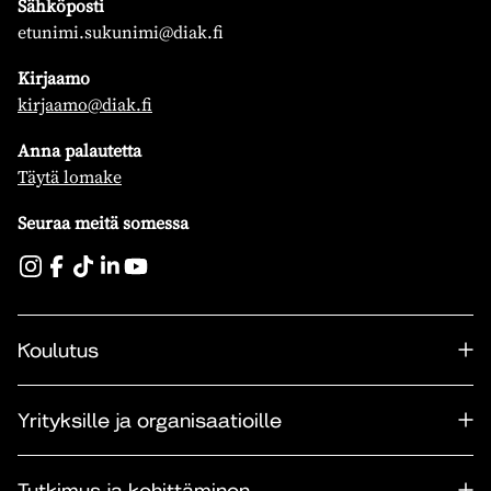
Sähköposti
etunimi.sukunimi@diak.fi
Kirjaamo
kirjaamo@diak.fi
Anna palautetta
Täytä lomake
Seuraa meitä somessa
Koulutus
Yrityksille ja organisaatioille
Tutkimus ja kehittäminen