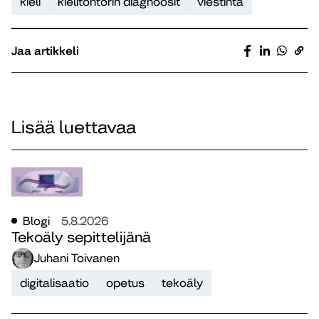
kieli
kielitohtorin diagnoosit
viestintä
Jaa artikkeli
Lisää luettavaa
Blogi
5.8.2026
Tekoäly sepittelijänä
Juhani Toivanen
digitalisaatio
opetus
tekoäly