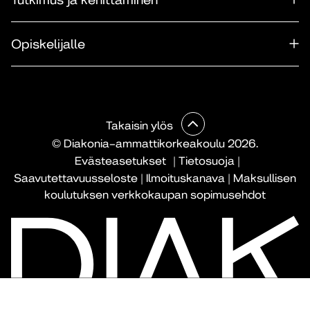
Opiskelijalle
Takaisin ylös
© Diakonia–ammattikorkeakoulu 2026.
Evästeasetukset
|
Tietosuoja
|
Saavutettavuusseloste
|
Ilmoituskanava
|
Maksullisen
koulutuksen verkkokaupan sopimusehdot