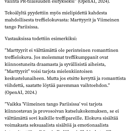
valinta PR-tilaisuuden esitykseksi” (OpenAI, 2024).
Tekoälyltä pyydettiin myös mielipidettä kahdesta
mahdollisesta treffielokuvasta: Marttyyrit ja Viimeinen
tango Pariisissa.
Vastauksissa todettiin esimerkiksi:
”Marttyyrit ei välttämättä ole perinteinen romanttinen
treffielokuva. Jos molemmat treffikumppanit ovat
kiinnostuneita draamasta ja syvällisistä aiheista,
”Marttyyrit” voisi tarjota mielenkiintoisen
keskustelunaiheen. Mutta jos etsitte kevyttä ja romanttista
viihdettä, saatatte löytää paremman vaihtoehdon.”
(OpenAI, 2024.)
”Vaikka ’Viimeinen tango Pariisissa’ voi tarjota
kiinnostavan ja provosoivan katselukokemuksen, se ei
välttämättä sovi kaikille treffipareille. Elokuva sisältää
voimakasta seksuaalista sisältöä ja emotionaalista