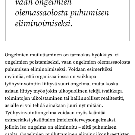
vaan ongelmien
olemassaolosta puhumisen
eliminoimiseksi.
Ongelmien muiluttaminen on tarmokas hyökkäys, ei
ongelmien poistamiseksi, vaan ongelmien olemassaolosta
puhumisen eliminoimiseksi. Voidaan esimerkiksi
myöntää, että organisaatiossa on vaikkapa
työhyvinvointiin liittyvä suuri ongelma, mutta koska
asiaan liittyy myös jokin ulkopuolinen tekijä (vaikkapa
toimintojen ulkoistaminen tai hallinnolliset realiteetit),
asialle ei voi tehdä ainakaan juuri nyt mitään.
Työhyvinvointiongelma voidaan myös kääntää
esimerkiksi yksilötalon (mielen)terveysongelmaksi,
jolloin iso ongelma on eliminoitu – siitä puhumisen
osalta. Ongelmien muiluttaminen eliminoi konkreettisten