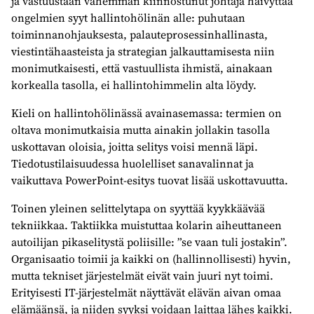
ja vastuustaan vähemmän kiinnostunut johtaja häivyttää
ongelmien syyt hallintohölinän alle: puhutaan
toiminnanohjauksesta, palauteprosessinhallinasta,
viestintähaasteista ja strategian jalkauttamisesta niin
monimutkaisesti, että vastuullista ihmistä, ainakaan
korkealla tasolla, ei hallintohimmelin alta löydy.
Kieli on hallintohölinässä avainasemassa: termien on
oltava monimutkaisia mutta ainakin jollakin tasolla
uskottavan oloisia, joitta selitys voisi mennä läpi.
Tiedotustilaisuudessa huolelliset sanavalinnat ja
vaikuttava PowerPoint-esitys tuovat lisää uskottavuutta.
Toinen yleinen selittelytapa on syyttää kyykkäävää
tekniikkaa. Taktiikka muistuttaa kolarin aiheuttaneen
autoilijan pikaselitystä poliisille: ”se vaan tuli jostakin”.
Organisaatio toimii ja kaikki on (hallinnollisesti) hyvin,
mutta tekniset järjestelmät eivät vain juuri nyt toimi.
Erityisesti IT-järjestelmät näyttävät elävän aivan omaa
elämäänsä, ja niiden syyksi voidaan laittaa lähes kaikki.