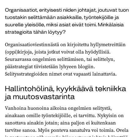
Organisaatiot, erityisesti niiden johtajat, joutuvat tuon
tuostakin selittämään asiakkaille, työntekijöille ja
suurelle yleisölle, miksi asiat eivät toimi. Minkälaisia
strategioita tähän löytyy?
Organisaatioviestinnästä on kirjoitettu hyllymetreittäin
(oppi)kirjoja, joista jotkut voivat olla hyödyllisiä.
Seuraavassa ongelmien selittämisen, tai selittelyn,
päästrategiat tiivistetään lyhyeen blogiin.
Selitysstrategioiden nimet ovat vapaasti lainattavia.
Hallintohölinä, kyykkäävä tekniikka
ja muutosvastarinta
Vanhoina huonoina aikoina ongelmien selitystä,
ainakaan omille työntekijöille, ei tarvittu. Nykyisin on
sanottava ainakin jotain; aina paljon ei kuitenkaan
tarvitse sanoa. Myös ponteva sanatulva voi toimia. Ovela