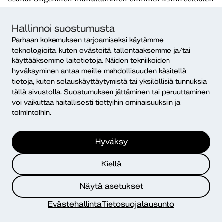
ongelmien organisaation ongelmiksi mieltämisen; kyse
on ongelmien dekonstruktiosta.
Hallinnoi suostumusta
Parhaan kokemuksen tarjoamiseksi käytämme
Edelliseen liittyy
en voi kommentoida yksittäistapauksia
-
teknologioita, kuten evästeitä, tallentaaksemme ja/tai
diskurssi. Organisaation ongelmat ovat usein yksilötason
käyttääksemme laitetietoja. Näiden tekniikoiden
ongelmia, koska organisaatioissa on yksilöitä töissä.
hyväksyminen antaa meille mahdollisuuden käsitellä
Myös ryhmä koostuu yksilöistä. Tämä ongelmien
tietoja, kuten selauskäyttäytymistä tai yksilöllisiä tunnuksia
selittelystrategia on tietyllä tavalla taloudellinen, koska
tällä sivustolla. Suostumuksen jättäminen tai peruuttaminen
sen lähtökohta on, että mitään ei voida sanoa.
voi vaikuttaa haitallisesti tiettyihin ominaisuuksiin ja
toimintoihin.
Perunakellari, työn alle paneminen
ja
deus ex machina
Hyväksy
Perunakellarissa piilottelu -lähestymistapa haluaa saada
Kiellä
selittelyjen vastaanottajat uskomaan, että organisaatio
kohtasi äkillisesti ylivoimaisen tilanteen, jolle se ei voinut
Näytä asetukset
mitään eikä taida voidakaan pitkään aikaan.
Organisaatiossa on oletettavasti kuitenkin korkeassakin
Evästehallinta
Tietosuojalausunto
asemassa olevia henkilöitä, joiden toimenkuvaan voisi