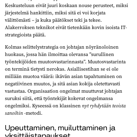
Keskusteluun eivät juuri koskaan nouse perusteet, miksi
järjestelmä hankittiin, miksi sitä ei voi korjata
välittömästi – ja kuka päätökset teki ja tekee.
Alakerroksen teknikot eivät tietenkään kovin isoista IT-
strategioista päätä.
Kolmas selittelystrategia on johtajan nöyränoloinen
huokaus, jossa hän ilmoittaa olevansa ”surullinen
työntekijöiden muutosvastarinnasta”. Muutosvastarinta
on terminä tietysti nerokas. Asiallisestihan se ei ole
millään muotoa väärä: ikävän asian tapahtuminen on
negatiivinen muutos, ja sitä asian kokija oletettavasti
vastustaa. Organisaation ongelmat muuttuvat johtajan
suruksi siitä, että työntekijät kokevat ongelmansa
ongelmiksi. Kyseessä on klassinen
nyt ryhdytään teoista
sanoihin
-metodi.
Upeuttaminen, muiluttaminen ja
yksittäistapaukset