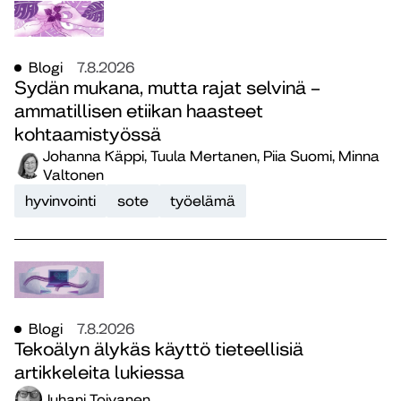
Blogi
7.8.2026
Sydän mukana, mutta rajat selvinä –
ammatillisen etiikan haasteet
kohtaamistyössä
Johanna Käppi, Tuula Mertanen, Piia Suomi, Minna
Valtonen
hyvinvointi
sote
työelämä
Blogi
7.8.2026
Tekoälyn älykäs käyttö tieteellisiä
artikkeleita lukiessa
Juhani Toivanen