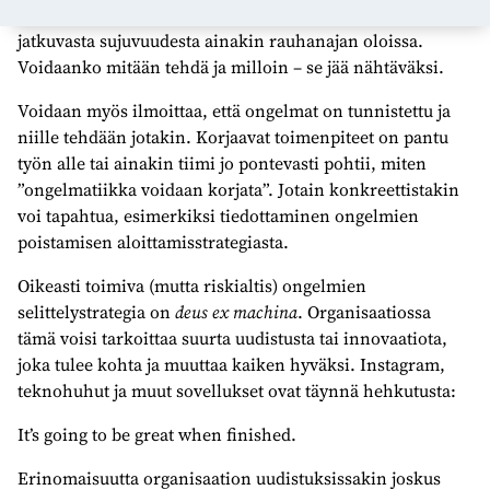
ajatella kuuluvan velvollisuus huolehtia toiminnan
jatkuvasta sujuvuudesta ainakin rauhanajan oloissa.
Voidaanko mitään tehdä ja milloin – se jää nähtäväksi.
Voidaan myös ilmoittaa, että ongelmat on tunnistettu ja
niille tehdään jotakin. Korjaavat toimenpiteet on pantu
työn alle tai ainakin tiimi jo pontevasti pohtii, miten
”ongelmatiikka voidaan korjata”. Jotain konkreettistakin
voi tapahtua, esimerkiksi tiedottaminen ongelmien
poistamisen aloittamisstrategiasta.
Oikeasti toimiva (mutta riskialtis) ongelmien
selittelystrategia on
deus ex
machina
. Organisaatiossa
tämä voisi tarkoittaa suurta uudistusta tai innovaatiota,
joka tulee kohta ja muuttaa kaiken hyväksi. Instagram,
teknohuhut ja muut sovellukset ovat täynnä hehkutusta:
It’s going to be great when finished.
Erinomaisuutta organisaation uudistuksissakin joskus