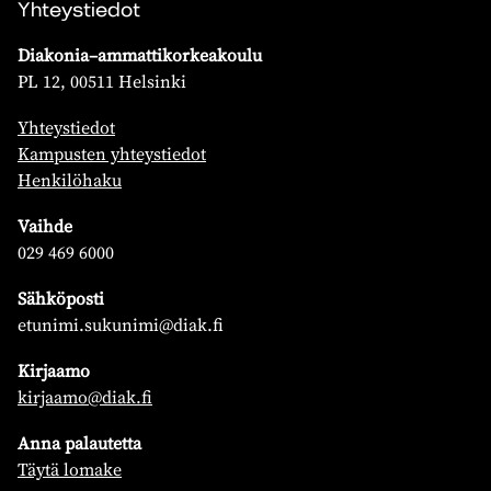
Yhteystiedot
Diakonia–ammattikorkeakoulu
PL 12, 00511 Helsinki
Yhteystiedot
Kampusten yhteystiedot
Henkilöhaku
Vaihde
029 469 6000
Sähköposti
etunimi.sukunimi@diak.fi
Kirjaamo
kirjaamo@diak.fi
Anna palautetta
Täytä lomake