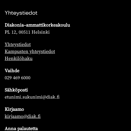
Yhteystiedot
Diakonia–ammattikorkeakoulu
PL 12, 00511 Helsinki
Yhteystiedot
Kampusten yhteystiedot
Henkilöhaku
Vaihde
029 469 6000
Sähköposti
etunimi.sukunimi@diak.fi
Kirjaamo
kirjaamo@diak.fi
Anna palautetta