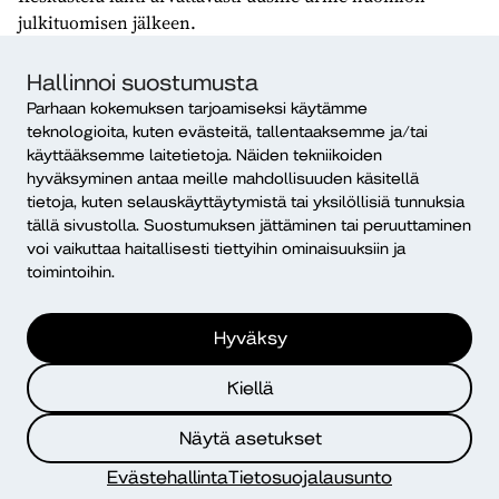
julkituomisen jälkeen.
Toinen henkilö sai melkoisen suoraa palautetta työnsä
Hallinnoi suostumusta
huonontuneesta laadusta. Reaktio oli katuvainen.
Parhaan kokemuksen tarjoamiseksi käytämme
Palautekeskustelun loppupuolella henkilö toi esiin
teknologioita, kuten evästeitä, tallentaaksemme ja/tai
sopimuksen, joka hänellä oli ”allekirjoitusta vaille
käyttääksemme laitetietoja. Näiden tekniikoiden
valmiina” ja jonka hän oli saanut aikaan ulkopuolisen
hyväksyminen antaa meille mahdollisuuden käsitellä
tahon kanssa: yritys halusi ostaa organisaatiolta
tietoja, kuten selauskäyttäytymistä tai yksilöllisiä tunnuksia
palveluliiketoimintaa. Negatiivisen palautteen anto loppui
tällä sivustolla. Suostumuksen jättäminen tai peruuttaminen
voi vaikuttaa haitallisesti tiettyihin ominaisuuksiin ja
siihen paikkaan.
toimintoihin.
Toimiiko strategia?
Hyväksy
Toimiiko kuollut kissa pöydällä -strategia? Yksiselitteistä
vastausta ei voi antaa. Joissakin tilanteissa se voi toimia ja
Kiellä
useimmissa tilanteissa se vähintään tuo keskusteluun
mojovan yllätyselementin.
Näytä asetukset
Evästehallinta
Tietosuojalausunto
Lähteet