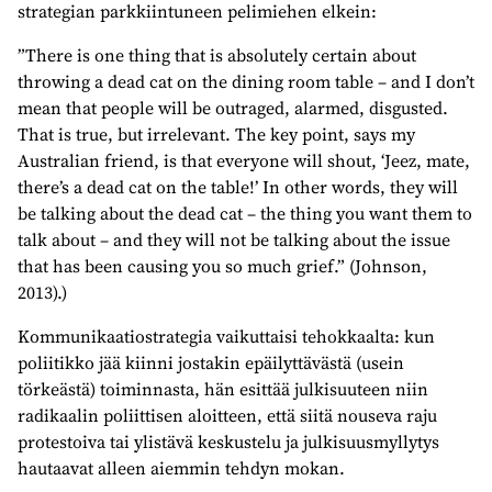
strategian parkkiintuneen pelimiehen elkein:
”There is one thing that is absolutely certain about
throwing a dead cat on the dining room table – and I don’t
mean that people will be outraged, alarmed, disgusted.
That is true, but irrelevant. The key point, says my
Australian friend, is that everyone will shout, ‘Jeez, mate,
there’s a dead cat on the table!’ In other words, they will
be talking about the dead cat – the thing you want them to
talk about – and they will not be talking about the issue
that has been causing you so much grief.” (Johnson,
2013).)
Kommunikaatiostrategia vaikuttaisi tehokkaalta: kun
poliitikko jää kiinni jostakin epäilyttävästä (usein
törkeästä) toiminnasta, hän esittää julkisuuteen niin
radikaalin poliittisen aloitteen, että siitä nouseva raju
protestoiva tai ylistävä keskustelu ja julkisuusmyllytys
hautaavat alleen aiemmin tehdyn mokan.