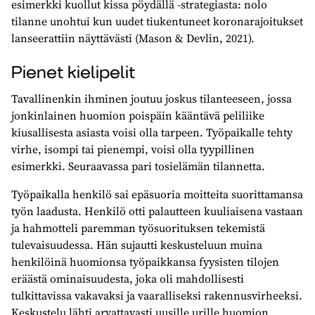
esimerkki kuollut kissa pöydällä -strategiasta: nolo
tilanne unohtui kun uudet tiukentuneet koronarajoitukset
lanseerattiin näyttävästi (Mason & Devlin, 2021).
Pienet kielipelit
Tavallinenkin ihminen joutuu joskus tilanteeseen, jossa
jonkinlainen huomion poispäin kääntävä peliliike
kiusallisesta asiasta voisi olla tarpeen. Työpaikalle tehty
virhe, isompi tai pienempi, voisi olla tyypillinen
esimerkki. Seuraavassa pari tosielämän tilannetta.
Työpaikalla henkilö sai epäsuoria moitteita suorittamansa
työn laadusta. Henkilö otti palautteen kuuliaisena vastaan
ja hahmotteli paremman työsuorituksen tekemistä
tulevaisuudessa. Hän sujautti keskusteluun muina
henkilöinä huomionsa työpaikkansa fyysisten tilojen
eräästä ominaisuudesta, joka oli mahdollisesti
tulkittavissa vakavaksi ja vaaralliseksi rakennusvirheeksi.
Keskustelu lähti arvattavasti uusille urille huomion