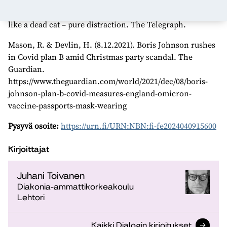
Johnson, B. (3.3.2013). This cap on bankers’ bonuses is
like a dead cat – pure distraction. The Telegraph.
Mason, R. & Devlin, H. (8.12.2021). Boris Johnson rushes
in Covid plan B amid Christmas party scandal. The
Guardian.
https://www.theguardian.com/world/2021/dec/08/boris-
johnson-plan-b-covid-measures-england-omicron-
vaccine-passports-mask-wearing
Pysyvä osoite:
https://urn.fi/URN:NBN:fi-fe2024040915600
Kirjoittajat
Juhani Toivanen
Diakonia-ammattikorkeakoulu
Lehtori
Kaikki Dialogin kirjoitukset