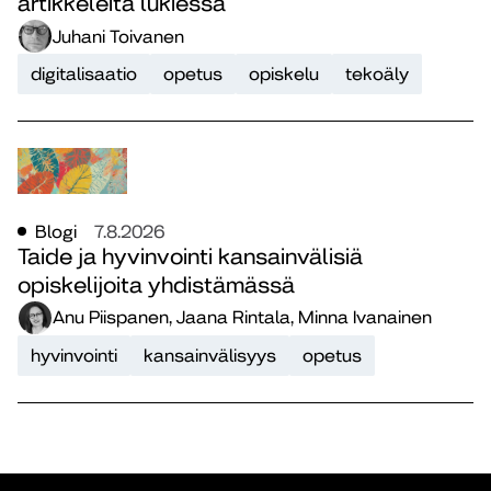
artikkeleita lukiessa
Juhani Toivanen
digitalisaatio
opetus
opiskelu
tekoäly
Blogi
7.8.2026
Taide ja hyvinvointi kansainvälisiä
opiskelijoita yhdistämässä
Anu Piispanen, Jaana Rintala, Minna Ivanainen
hyvinvointi
kansainvälisyys
opetus