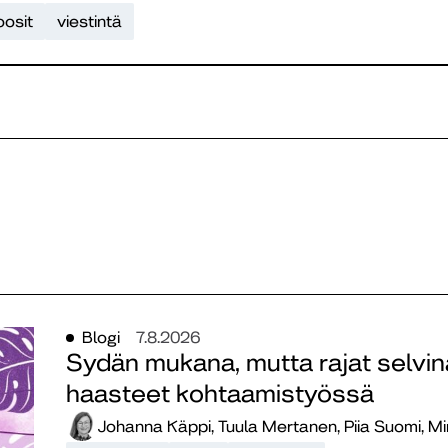
oosit
viestintä
Blogi
7.8.2026
Sydän mukana, mutta rajat selvinä
haasteet kohtaamistyössä
Johanna Käppi, Tuula Mertanen, Piia Suomi, M