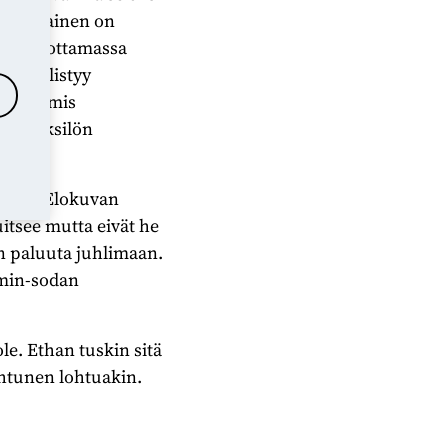
si? Jokainen on
ia toivottamassa
n syyllistyy
lla valmis
stä. Yksilön
rinen. Elokuvan
itsee mutta eivät he
en paluuta juhlimaan.
amin-sodan
ole. Ethan tuskin sitä
rahtunen lohtuakin.