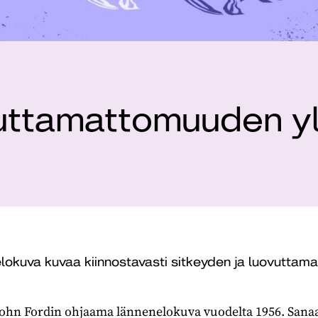
vuttamattomuuden yl
lokuva kuvaa kiinnostavasti sitkeyden ja luovutta
John Fordin ohjaama lännenelokuva vuodelta 1956. Sanaa