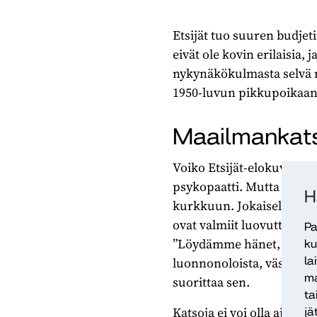
Etsijät tuo suuren budjeti
eivät ole kovin erilaisia
nykynäkökulmasta selvä m
1950-luvun pikkupoikaan j
Maailmankats
Voiko Etsijät-elokuva to
psykopaatti. Mutta sitkey
H
kurkkuun. Jokaisella on j
ovat valmiit luovuttamaan
Pa
”Löydämme hänet, yhtä var
ku
la
luonnonoloista, väsymykse
ma
suorittaa sen.
ta
Katsoja ei voi olla ajatte
jä