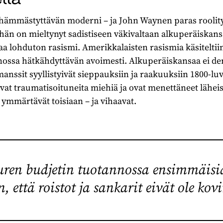
 hämmästyttävän moderni – ja John Waynen paras roolityö
hän on mieltynyt sadistiseen väkivaltaan alkuperäiskans
aa lohduton rasismi. Amerikkalaisten rasismia käsiteltii
ossa hätkähdyttävän avoimesti. Alkuperäiskansaa ei de
anssit syyllistyivät sieppauksiin ja raakuuksiin 1800-luv
vat traumatisoituneita miehiä ja ovat menettäneet lähei
 ymmärtävät toisiaan – ja vihaavat.
uuren budjetin tuotannossa ensimmäisi
n, että roistot ja sankarit eivät ole kovi