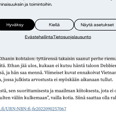
inaisuuksiin ja toimintoihin.
ai jopa laitonta? Mikä on liian arvokasta menetettäväk
yksin. Etsijät-elokuva käsittelee yksilön mahdollisuuks
issään tapauksessa ole omankäden oikeuden ylistys. Etha
Hyväksy
Kiellä
Näytä asetukset
muuteen etsintätehtävänsä aikana ja hän saattaisi jopa o
n omaksuneen Debbien – rasistisista ja sovinistista syi
Evästehallinta
Tietosuojalausunto
 suuria aikaan, mutta sillä voi olla hirvittävä hinta.
ljentyttärensä kotiin. Viiden vuoden etsintä on ollut ve
Ethanin kohtalon: tyttärensä takaisin saanut perhe riemu
kiitä. Ethan jää ulos, kukaan ei kutsu häntä taloon Debbi
sä, ja hän saa mennä. Viimeiset kuvat ennakoivat Vietn
, jossa julkista arvostusta ei myöskään aikanaan tullut.
stä, sen suorittamisesta ja maailman kiitoksesta, jota ei 
lten väliin kulkemaan”, vailla kotia. Siinä saattaa olla 
n.fi/URN:NBN:fi-fe2022090257067