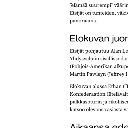
”elämää suurempi” väärink
Etsijät on tunteiden, vä
panoraama.
Elokuvan juon
Etsijät pohjautuu Alan L
Yhdysvaltain sisällissod
(Pohjois-Amerikan alkupe
Martin Pawleyn (Jeffrey H
Elokuvan alussa Ethan (”E
Konfederaation (Etelävalt
palkkasoturin ja rikollis
katsoo olevansa asiasta 
Aikaansa ede