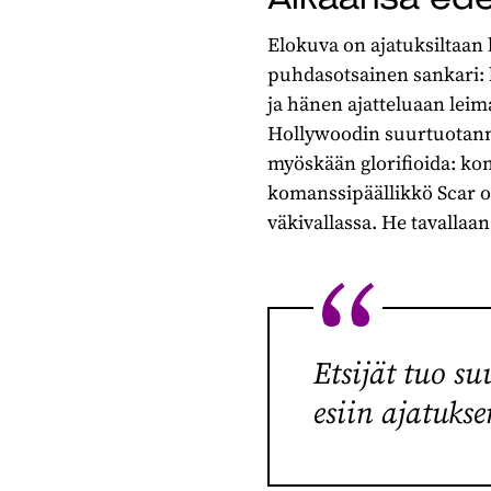
Elokuva on ajatuksiltaan
puhdasotsainen sankari: 
ja hänen ajatteluaan leim
Hollywoodin suurtuotann
myöskään glorifioida: kom
komanssipäällikkö Scar o
väkivallassa. He tavallaan
Etsijät tuo s
esiin ajatukse