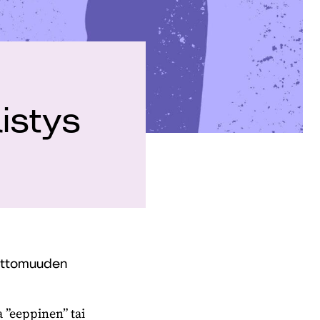
istys
mattomuuden
 ”eeppinen” tai