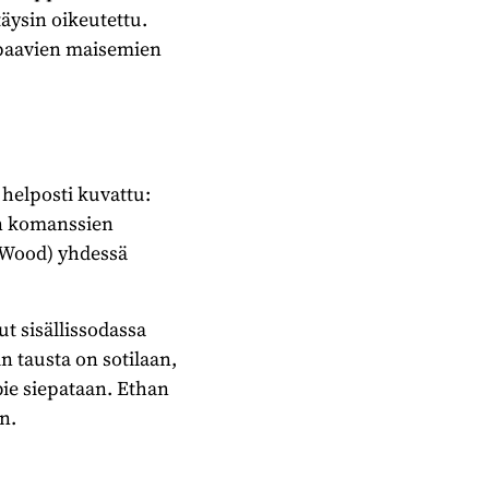
äysin oikeutettu.
alpaavien maisemien
helposti kuvattu:
än komanssien
 Wood) yhdessä
ut sisällissodassa
n tausta on sotilaan,
bie siepataan. Ethan
n.