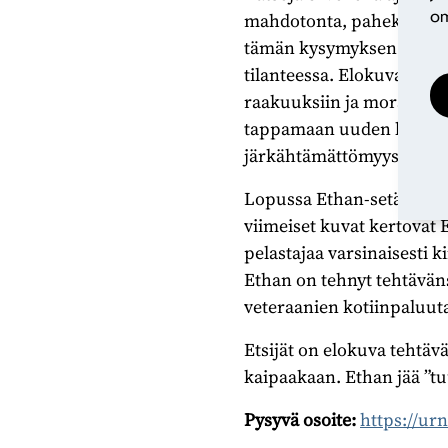
om
mahdotonta, paheksuttua t
tämän kysymyksen edessä 
tilanteessa. Elokuva ei m
raakuuksiin ja moraalitto
tappamaan uuden kulttuuri
järkähtämättömyys ehkä saa
Lopussa Ethan-setä tuo ve
viimeiset kuvat kertovat 
pelastajaa varsinaisesti 
Ethan on tehnyt tehtävän
veteraanien kotiinpaluuta
Etsijät on elokuva tehtävä
kaipaakaan. Ethan jää ”tuu
Pysyvä osoite:
https://ur