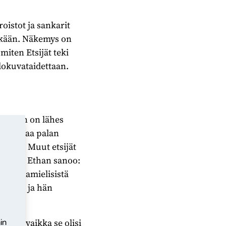
oistot ja sankarit
sikään. Näkemys on
iten Etsijät teki
lokuvataidettaan.
– Ethan on lähes
va nostaa palan
 asti. Muut etsijät
, mutta Ethan sanoo:
tä vihamielisistä
htävä, ja hän
ttava, vaikka se olisi
in