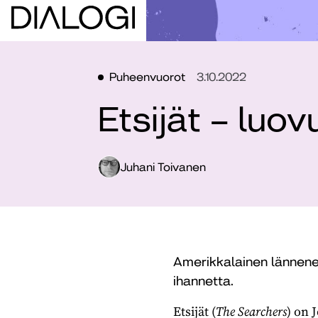
Puheenvuorot
3.10.2022
Etsijät – luo
Juhani Toivanen
Amerikkalainen lännene
ihannetta.
Etsijät (
The Searchers
) on 