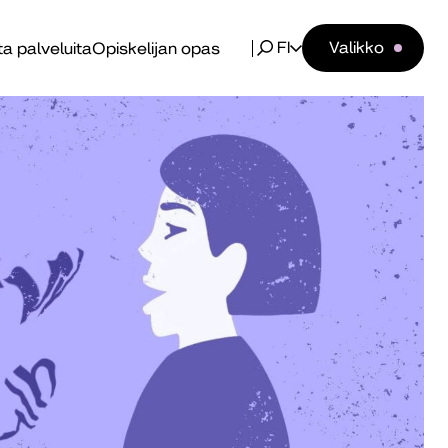
FI
Valikko
a palveluita
Opiskelijan opas