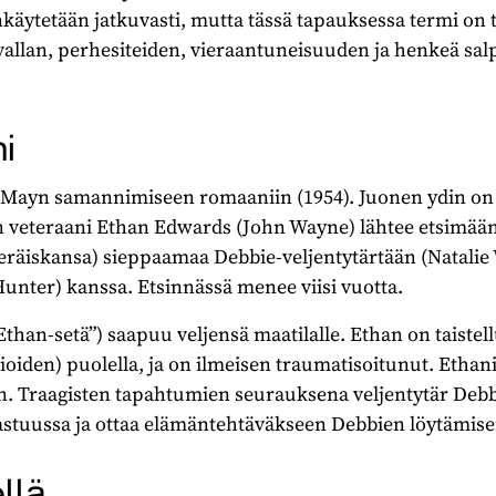
äytetään jatkuvasti, mutta tässä tapauksessa termi on t
kivallan, perhesiteiden, vieraantuneisuuden ja henkeä s
i
eMayn samannimiseen romaaniin (1954). Juonen ydin on 
an veteraani Ethan Edwards (John Wayne) lähtee etsimä
räiskansa) sieppaamaa Debbie-veljentytärtään (Natalie
unter) kanssa. Etsinnässä menee viisi vuotta.
than-setä”) saapuu veljensä maatilalle. Ethan on taistell
ioiden) puolella, ja on ilmeisen traumatisoitunut. Ethani
en. Traagisten tapahtumien seurauksena veljentytär Deb
vastuussa ja ottaa elämäntehtäväkseen Debbien löytämise
llä