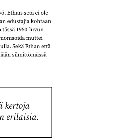
. Ethan-setä ei ole
an edustajia kohtaan
n tässä 1950-luvun
monisoida muttei
ulla. Sekä Ethan että
siään silmittömässä
ä kertoja
n erilaisia.