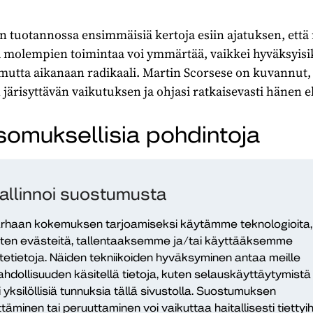
n tuotannossa ensimmäisiä kertoja esiin ajatuksen, että r
, ja molempien toimintaa voi ymmärtää, vaikkei hyväksyi
utta aikanaan radikaali. Martin Scorsese on kuvannut, m
ärisyttävän vaikutuksen ja ohjasi ratkaisevasti hänen e
omuksellisia pohdintoja
imia maailmankatsomuksen pohjana? Sellaisenaan ei voi 
den ja luovuttamisesta kieltäytymisen ylistyksenä eloku
allinnoi suostumusta
otain, jonka puolesta hän on valmis taistelemaan loppuun
, kun kylmyys ja lumi ympäröivät hevoset ja ratsastajat
rhaan kokemuksen tarjoamiseksi käytämme teknologioita,
masti kuin maapallo jatkaa pyörimistään.” Ethan ei väli
ten evästeitä, tallentaaksemme ja/tai käyttääksemme
itetietoja. Näiden tekniikoiden hyväksyminen antaa meille
stä, nälästä tai muiden toivottomuudesta; hänellä on te
hdollisuuden käsitellä tietoja, kuten selauskäyttäytymistä
i yksilöllisiä tunnuksia tällä sivustolla. Suostumuksen
lematta, mitkä ovat hänen rajansa. Milloin on lopulta toimi
ttäminen tai peruuttaminen voi vaikuttaa haitallisesti tiettyih