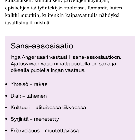
kansalaisen, kuntalaisen, palvelujen käyttäjän,
opiskelijan tai työntekijän rooleissa. Romanit, kuten
kaikki muutkin, kuitenkin kaipaavat tulla nähdyksi
tavallisina ihmisinä.
Sana-assosiaatio
Inga Angersaari vastasi 11 sana-assosiaatioon.
Ajatusviivan vasemmalla puolella on sana ja
oikealla puolella Ingan vastaus.
Yhteisö – rakas
Diak – läheinen
Kulttuuri – alituisessa liikkeessä
Syrjintä – menetetty
Eriarvoisuus – muutettavissa