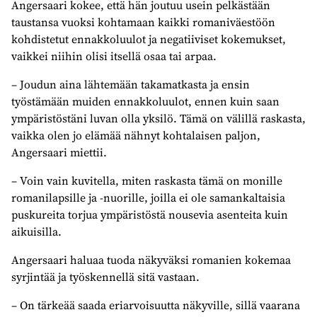
Angersaari kokee, että hän joutuu usein pelkästään
taustansa vuoksi kohtamaan kaikki romaniväestöön
kohdistetut ennakkoluulot ja negatiiviset kokemukset,
vaikkei niihin olisi itsellä osaa tai arpaa.
– Joudun aina lähtemään takamatkasta ja ensin
työstämään muiden ennakkoluulot, ennen kuin saan
ympäristöstäni luvan olla yksilö. Tämä on välillä raskasta,
vaikka olen jo elämää nähnyt kohtalaisen paljon,
Angersaari miettii.
– Voin vain kuvitella, miten raskasta tämä on monille
romanilapsille ja -nuorille, joilla ei ole samankaltaisia
puskureita torjua ympäristöstä nousevia asenteita kuin
aikuisilla.
Angersaari haluaa tuoda näkyväksi romanien kokemaa
syrjintää ja työskennellä sitä vastaan.
– On tärkeää saada eriarvoisuutta näkyville, sillä vaarana