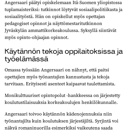
Angersaari päätyi opiskelemaan Itä-Suomen yliopistossa
tuplamaisteriksi: tutkinnot löytyvät sosiaalipolitiikasta ja
sosiaalityöstä. Hän on opiskellut myös opettajan
pedagogiset opinnot ja näyttömestaritutkinnon
Jyväskylän ammattikorkeakoulussa. Syksyllä siintävät
myös opinto-ohjaajan opinnot.
Käytännön tekoja oppilaitoksissa ja
työelämässä
Omassa työssään Angersaari on nähnyt, että paitsi
opettajien myös työnantajien kannustusta ja tekoja
tarvitaan. Erityisesti asenteet kaipaavat tuulettamista.
Monikulttuuriset opintopolut -hankkeessa on järjestetty
koulutustilaisuuksia korkeakoulujen henkilökunnalle.
Angersaari toivoo käytännön kädenojennuksia niin
työnantajilta kuin koulutuksen järjestäjiltä. Syrjintä voi
näkyä romaninuorilla esimerkiksi vaikeutena saada