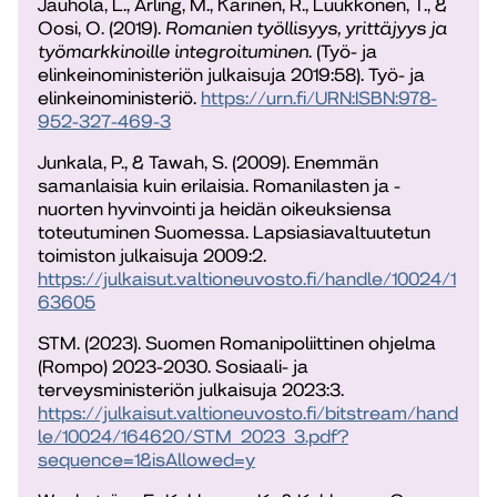
Jauhola, L., Ärling, M., Karinen, R., Luukkonen, T., &
Oosi, O. (2019).
Romanien työllisyys, yrittäjyys ja
työmarkkinoille integroituminen
. (Työ- ja
elinkeinoministeriön julkaisuja 2019:58). Työ- ja
elinkeinoministeriö.
https://urn.fi/URN:ISBN:978-
952-327-469-3
Junkala, P., & Tawah, S. (2009). Enemmän
samanlaisia kuin erilaisia. Romanilasten ja -
nuorten hyvinvointi ja heidän oikeuksiensa
toteutuminen Suomessa. Lapsiasiavaltuutetun
toimiston julkaisuja 2009:2.
https://julkaisut.valtioneuvosto.fi/handle/10024/1
63605
STM. (2023). Suomen Romanipoliittinen ohjelma
(Rompo) 2023-2030. Sosiaali- ja
terveysministeriön julkaisuja 2023:3.
https://julkaisut.valtioneuvosto.fi/bitstream/hand
le/10024/164620/STM_2023_3.pdf?
sequence=1&isAllowed=y