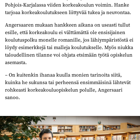
Pohjois-Karjalassa viiden korkeakoulun voimin. Hanke
tarjoaa korkeakoulutukseen liittyvää tukea ja neuvontaa.
Angersaaren mukaan hankkeen aikana on useasti tullut
esille, että korkeakoulu ei välttämättä ole ensisijainen
koulutuspolku monelle romanille, jos lähiympäristöstä ei
löydy esimerkkejä tai malleja koulutukselle. Myös niukka
taloudellinen tilanne voi ohjata etsimään työtä opiskelun
asemasta.
– On kuitenkin ihanaa kuulla monien tarinoita siitä,
kuinka he sukunsa tai perheensä ensimmäisinä lähtevät
rohkeasti korkeakouluopiskelun polulle, Angersaari
sanoo.