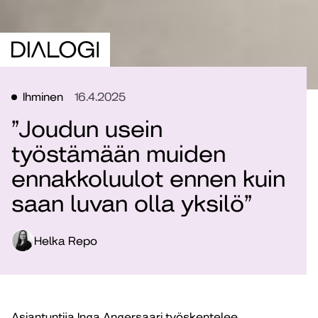
Ihminen
16.4.2025
”Joudun usein
työstämään muiden
ennakkoluulot ennen kuin
saan luvan olla yksilö”
Helka Repo
Asiantuntija Inga Angersaari työskentelee