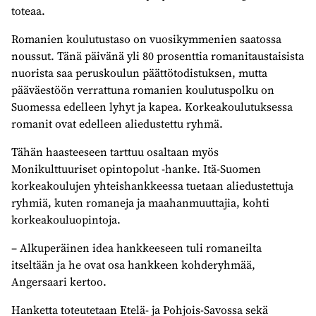
toteaa.
Romanien koulutustaso on vuosikymmenien saatossa
noussut. Tänä päivänä yli 80 prosenttia romanitaustaisista
nuorista saa peruskoulun päättötodistuksen, mutta
pääväestöön verrattuna romanien koulutuspolku on
Suomessa edelleen lyhyt ja kapea. Korkeakoulutuksessa
romanit ovat edelleen aliedustettu ryhmä.
Tähän haasteeseen tarttuu osaltaan myös
Monikulttuuriset opintopolut -hanke. Itä-Suomen
korkeakoulujen yhteishankkeessa tuetaan aliedustettuja
ryhmiä, kuten romaneja ja maahanmuuttajia, kohti
korkeakouluopintoja.
– Alkuperäinen idea hankkeeseen tuli romaneilta
itseltään ja he ovat osa hankkeen kohderyhmää,
Angersaari kertoo.
Hanketta toteutetaan Etelä- ja Pohjois-Savossa sekä