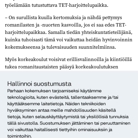
työelämään tutustuttava TET-harjoittelupaikka.
– On surullista kuulla kertomuksia ja nähdä pettymys
romanilasten ja -nuorten kasvoilla, jos ei saa edes TET-
harjoittelupaikkaa. Samalla tiedän yhteiskuntatieteilijänä,
kuinka tuhoisasti tämä voi vaikuttaa heidän hyvinvoinnin
kokemukseensa ja tulevaisuuden suunnitelmiinsa.
Myös korkeakoulut voisivat erillisvalinnoilla ja kiintiöillä
tukea romanitaustaisten pääsyä korkeakoulutuksen
piiriin, Angersaari pohtii.
Hallinnoi suostumusta
– Romanit eivät voi yksinään ratkaista haastetta, vaan
Parhaan kokemuksen tarjoamiseksi käytämme
tarvitaan työnantajat ja muut yhteiskunnan toimijat
teknologioita, kuten evästeitä, tallentaaksemme ja/tai
ratkaisemaan pulmia. Haastetta ei tule tarkastella
käyttääksemme laitetietoja. Näiden tekniikoiden
erillisenä asiana yhteiskunnasta, vaan yhteiskunnallisena
hyväksyminen antaa meille mahdollisuuden käsitellä
ihmisoikeus- ja yhdenvertaisuuskysymyksenä.
tietoja, kuten selauskäyttäytymistä tai yksilöllisiä tunnuksia
tällä sivustolla. Suostumuksen jättäminen tai peruuttaminen
voi vaikuttaa haitallisesti tiettyihin ominaisuuksiin ja
toimintoihin.