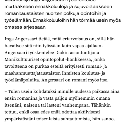
murtaakseen ennakkoluuloja ja sujuvoittaakseen
romanitaustaisten nuorten polkuja opintoihin ja
työelämään. Ennakkoluuloihin hän törmää usein myös
omassa arjessaan.
Inga Angersaari tietää, mitä eriarvoisuus on, sillä hän
havaitsee sitä niin työssään kuin vapaa-ajallaan.
Angersaari työskentelee Diakin asiantuntijana
Monikulttuuriset opintopolut -hankkeessa, jonka
tavoitteena on purkaa esteitä erityisesti romani- ja
maahanmuuttajataustaisten ihmisten koulutus- ja
työelämäpoluilta. Angersaari on romani myös itse.
– Tulen usein kohdatuksi minulle uudessa paikassa aina
ensin romanina ja vasta paljon myöhemmin omana
itsenäni, naisena tai lasteni vanhempana. Tähänkin
tottuu, enkä osaa edes enää odottaa aktiivisesti
ympäristöstäni toisenlaista suhtautumista, hän sanoo.