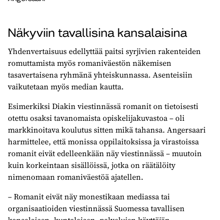
Näkyviin tavallisina kansalaisina
Yhdenvertaisuus edellyttää paitsi syrjivien rakenteiden
romuttamista myös romaniväestön näkemisen
tasavertaisena ryhmänä yhteiskunnassa. Asenteisiin
vaikutetaan myös median kautta.
Esimerkiksi Diakin viestinnässä romanit on tietoisesti
otettu osaksi tavanomaista opiskelijakuvastoa – oli
markkinoitava koulutus sitten mikä tahansa. Angersaari
harmittelee, että monissa oppilaitoksissa ja virastoissa
romanit eivät edelleenkään näy viestinnässä – muutoin
kuin korkeintaan sisällöissä, jotka on räätälöity
nimenomaan romaniväestöä ajatellen.
– Romanit eivät näy monestikaan mediassa tai
organisaatioiden viestinnässä Suomessa tavallisen