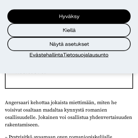
”Pystyisitkö avaamaan oven
Hyväksy
romaniopiskelijalle
Kiellä
harjoittelupaikan muodossa
Näytä asetukset
tai olemaan yksittäiselle
Evästehallinta
Tietosuojalausunto
romaniopiskelijalle
mentori?”
Angersaari kehottaa jokaista miettimään, miten he
voisivat osaltaan madaltaa kynnystä romanien
osallisuudelle. Jokainen voi osallistua yhdenvertaisuuden
rakentamiseen.
– Pystyisitkö avaamaan oven romaniopiskelijalle