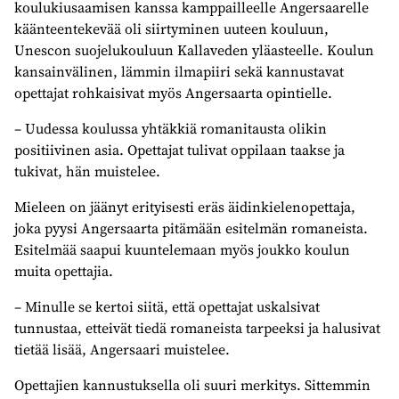
koulukiusaamisen kanssa kamppailleelle Angersaarelle
käänteentekevää oli siirtyminen uuteen kouluun,
Unescon suojelukouluun Kallaveden yläasteelle. Koulun
kansainvälinen, lämmin ilmapiiri sekä kannustavat
opettajat rohkaisivat myös Angersaarta opintielle.
– Uudessa koulussa yhtäkkiä romanitausta olikin
positiivinen asia. Opettajat tulivat oppilaan taakse ja
tukivat, hän muistelee.
Mieleen on jäänyt erityisesti eräs äidinkielenopettaja,
joka pyysi Angersaarta pitämään esitelmän romaneista.
Esitelmää saapui kuuntelemaan myös joukko koulun
muita opettajia.
– Minulle se kertoi siitä, että opettajat uskalsivat
tunnustaa, etteivät tiedä romaneista tarpeeksi ja halusivat
tietää lisää, Angersaari muistelee.
Opettajien kannustuksella oli suuri merkitys. Sittemmin