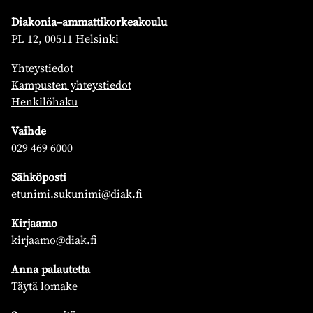
Diakonia–ammattikorkeakoulu
PL 12, 00511 Helsinki
Yhteystiedot
Kampusten yhteystiedot
Henkilöhaku
Vaihde
029 469 6000
Sähköposti
etunimi.sukunimi@diak.fi
Kirjaamo
kirjaamo@diak.fi
Anna palautetta
Täytä lomake