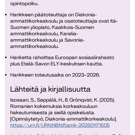
opintopolku.
Hankkeen päätoteuttaja on Diakonia-
ammattikorkeakoulu ja osatoteuttajia ovat Itä-
Suomen yliopisto, Kaakkois-Suomen
ammattikorkeakoulu, Karelia-
ammattikorkeakoulu ja Savonia-
ammattikorkeakoulu.
Hanketta rahoittaa Euroopan sosiaalirahasto
plus Etelä-Savon ELY-keskuksen kautta.
Hankkeen toteutusaika on 2023–2026.
Lähteitä ja kirjallisuutta
Isosaari, S., Seppälä, H., & Grönqvist, K. (2025).
Romanien kokemuksia korkeakouluun
hakeutumisesta ja siellä opiskelusta.
[Opinnäytetyö, Diakonia-ammattikorkeakoulu].
https://urn.fi/URN:NBN:fi:amk-202501171505