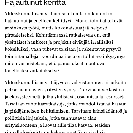
Hajautunut kenttä
Yhteiskunnallisen yrittämisen kenttä on kuitenkin
hajautunut ja edelleen kehittyvä. Monet toimijat tekevät
ansiokasta työtä, mutta kokonaisuus jää helposti
pirstaleiseksi. Kehittämisessä ratkaisevaa on, että
yksittäiset hankkeet ja projektit eivät jää irrallisiksi
kokeiluiksi, vaan tukevat toisiaan ja rakentavat pysyviä
toimintamalleja. Koordinaatiosta on tullut avainkysymys:
miten varmistetaan, että panostukset muuttuvat
todellisiksi vaikutuksiksi?
Yhteiskunnallisen yrittäjyyden vahvistuminen ei tarkoita
pelkästään uusien yritysten syntyä. Tarvitaan verkostoja
ja ekosysteemejä, jotka yhdistävät osaamista ja resursseja.
Tarvitaan rahoitusratkaisuja, jotka mahdollistavat kasvun
ja pitkäjänteisen kehittämisen. Tarvitaan lainsäädäntöä ja
poliittisia linjauksia, jotka tunnustavat alan
erityisluonteen ja luovat sille tilaa kasvaa. Näiden
rinnalla keskeistä on kyky synnyttää sosiaalisia