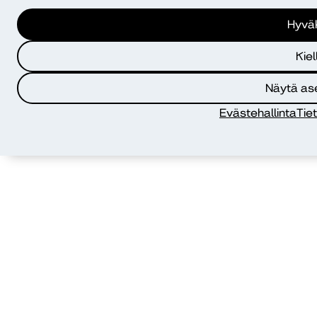
Hyvä
Kiel
Näytä as
Evästehallinta
Tie