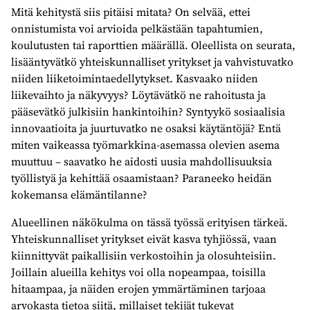
Mitä kehitystä siis pitäisi mitata? On selvää, ettei
onnistumista voi arvioida pelkästään tapahtumien,
koulutusten tai raporttien määrällä. Oleellista on seurata,
lisääntyvätkö yhteiskunnalliset yritykset ja vahvistuvatko
niiden liiketoimintaedellytykset. Kasvaako niiden
liikevaihto ja näkyvyys? Löytävätkö ne rahoitusta ja
pääsevätkö julkisiin hankintoihin? Syntyykö sosiaalisia
innovaatioita ja juurtuvatko ne osaksi käytäntöjä? Entä
miten vaikeassa työmarkkina-asemassa olevien asema
muuttuu – saavatko he aidosti uusia mahdollisuuksia
työllistyä ja kehittää osaamistaan? Paraneeko heidän
kokemansa elämäntilanne?
Alueellinen näkökulma on tässä työssä erityisen tärkeä.
Yhteiskunnalliset yritykset eivät kasva tyhjiössä, vaan
kiinnittyvät paikallisiin verkostoihin ja olosuhteisiin.
Joillain alueilla kehitys voi olla nopeampaa, toisilla
hitaampaa, ja näiden erojen ymmärtäminen tarjoaa
arvokasta tietoa siitä, millaiset tekijät tukevat