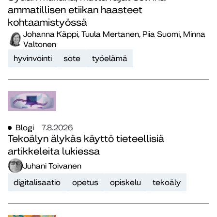
ammatillisen etiikan haasteet
kohtaamistyössä
Johanna Käppi, Tuula Mertanen, Piia Suomi, Minna
Valtonen
hyvinvointi
sote
työelämä
Blogi
7.8.2026
Tekoälyn älykäs käyttö tieteellisiä
artikkeleita lukiessa
Juhani Toivanen
digitalisaatio
opetus
opiskelu
tekoäly