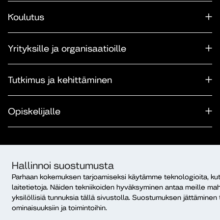
Koulutus
Yrityksille ja organisaatioille
Tutkimus ja kehittäminen
Opiskelijalle
Hallinnoi suostumusta
Takaisin ylös
Parhaan kokemuksen tarjoamiseksi käytämme teknologioita, ku
© Diakonia–ammattikorkeakoulu 2026.
laitetietoja. Näiden tekniikoiden hyväksyminen antaa meille mah
Evästeasetukset
|
Tietosuoja
|
yksilöllisiä tunnuksia tällä sivustolla. Suostumuksen jättäminen t
Saavutettavuusseloste
|
Ilmoituskanava
|
Maksullisen
ominaisuuksiin ja toimintoihin.
koulutuksen verkkokaupan sopimusehdot