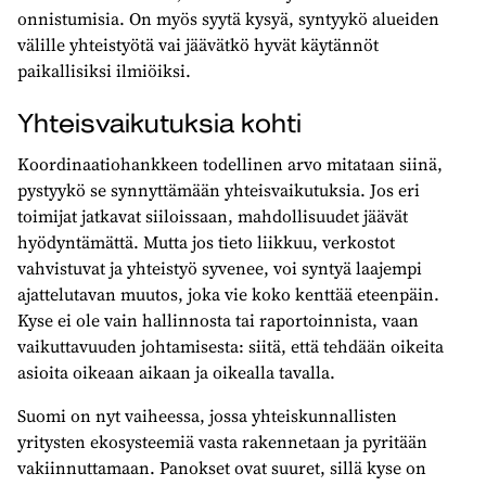
onnistumisia. On myös syytä kysyä, syntyykö alueiden
välille yhteistyötä vai jäävätkö hyvät käytännöt
paikallisiksi ilmiöiksi.
Yhteisvaikutuksia kohti
Koordinaatiohankkeen todellinen arvo mitataan siinä,
pystyykö se synnyttämään yhteisvaikutuksia. Jos eri
toimijat jatkavat siiloissaan, mahdollisuudet jäävät
hyödyntämättä. Mutta jos tieto liikkuu, verkostot
vahvistuvat ja yhteistyö syvenee, voi syntyä laajempi
ajattelutavan muutos, joka vie koko kenttää eteenpäin.
Kyse ei ole vain hallinnosta tai raportoinnista, vaan
vaikuttavuuden johtamisesta: siitä, että tehdään oikeita
asioita oikeaan aikaan ja oikealla tavalla.
Suomi on nyt vaiheessa, jossa yhteiskunnallisten
yritysten ekosysteemiä vasta rakennetaan ja pyritään
vakiinnuttamaan. Panokset ovat suuret, sillä kyse on