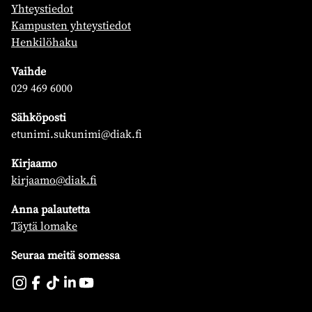
Yhteystiedot
Kampusten yhteystiedot
Henkilöhaku
Vaihde
029 469 6000
Sähköposti
etunimi.sukunimi@diak.fi
Kirjaamo
kirjaamo@diak.fi
Anna palautetta
Täytä lomake
Seuraa meitä somessa