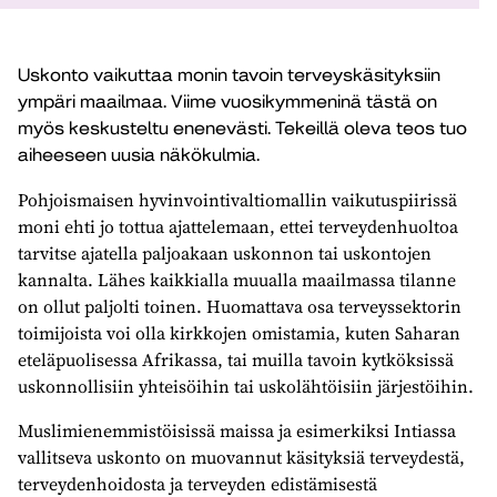
Uskonto vaikuttaa monin tavoin terveyskäsityksiin
ympäri maailmaa. Viime vuosikymmeninä tästä on
myös keskusteltu enenevästi. Tekeillä oleva teos tuo
aiheeseen uusia näkökulmia.
Pohjoismaisen hyvinvointivaltiomallin vaikutuspiirissä
moni ehti jo tottua ajattelemaan, ettei terveydenhuoltoa
tarvitse ajatella paljoakaan uskonnon tai uskontojen
kannalta. Lähes kaikkialla muualla maailmassa tilanne
on ollut paljolti toinen. Huomattava osa terveyssektorin
toimijoista voi olla kirkkojen omistamia, kuten Saharan
eteläpuolisessa Afrikassa, tai muilla tavoin kytköksissä
uskonnollisiin yhteisöihin tai uskolähtöisiin järjestöihin.
Muslimienemmistöisissä maissa ja esimerkiksi Intiassa
vallitseva uskonto on muovannut käsityksiä terveydestä,
terveydenhoidosta ja terveyden edistämisestä