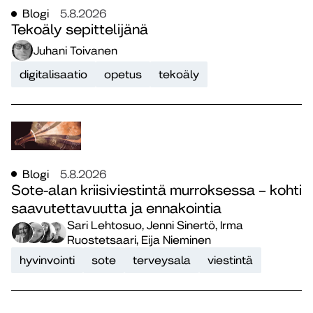
Blogi
5.8.2026
Tekoäly sepittelijänä
Juhani Toivanen
digitalisaatio
opetus
tekoäly
Blogi
5.8.2026
Sote-alan kriisiviestintä murroksessa – kohti
saavutettavuutta ja ennakointia
Sari Lehtosuo, Jenni Sinertö, Irma
Ruostetsaari, Eija Nieminen
hyvinvointi
sote
terveysala
viestintä