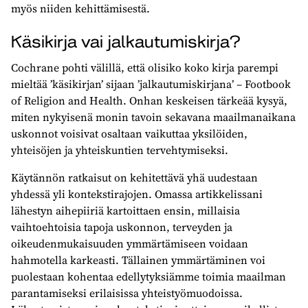
myös niiden kehittämisestä.
Käsikirja vai jalkautumiskirja?
Cochrane pohti välillä, että olisiko koko kirja parempi
mieltää ’käsikirjan’ sijaan ’jalkautumiskirjana’ – Footbook
of Religion and Health. Onhan keskeisen tärkeää kysyä,
miten nykyisenä monin tavoin sekavana maailmanaikana
uskonnot voisivat osaltaan vaikuttaa yksilöiden,
yhteisöjen ja yhteiskuntien tervehtymiseksi.
Käytännön ratkaisut on kehitettävä yhä uudestaan
yhdessä yli kontekstirajojen. Omassa artikkelissani
lähestyn aihepiiriä kartoittaen ensin, millaisia
vaihtoehtoisia tapoja uskonnon, terveyden ja
oikeudenmukaisuuden ymmärtämiseen voidaan
hahmotella karkeasti. Tällainen ymmärtäminen voi
puolestaan kohentaa edellytyksiämme toimia maailman
parantamiseksi erilaisissa yhteistyömuodoissa.