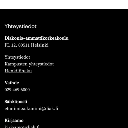
Yhteystiedot
Diakonia–ammattikorkeakoulu
PL 12, 00511 Helsinki
Yhteystiedot
Kampusten yhteystiedot
Henkilöhaku
Vaihde
029 469 6000
Sähköposti
etunimi.sukunimi@diak.fi
Kirjaamo
kirjaamo@diak.fi