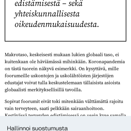
edistämisestä – sekä
yhteiskunnallisesta
oikeudenmukaisuudesta.
Makrotaso, keskeisesti mukaan lukien globaali taso, ei
kuitenkaan ole häviämässä mihinkään. Koronapandemia
on tästä tuorein näkyvä esimerkki. On kysyttävä, mille
foorumeille uskontojen ja uskolähtöisten järjestöjen
edustajat voivat tulla keskustelemaan tällaisista asioista
globaalisti merkityksellisillä tavoilla.
Sopivat foorumit eivät toki mitenkään välttämättä rajoitu
vain terveyteen, saati pelkkään sairaanhoitoon.
Kestävässä terveyden edistämisessä on usein kyse samalla
esimerkiksi kestävän rauhan, ruokaturvan,
Hallinnoi suostumusta
yhteisöllisyyden, elinkeinoelämän, ekologisuuden ja