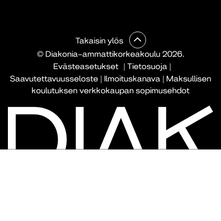
Takaisin ylös
© Diakonia–ammattikorkeakoulu 2026.
Evästeasetukset
|
Tietosuoja
|
Saavutettavuusseloste
|
Ilmoituskanava
|
Maksullisen
koulutuksen verkkokaupan sopimusehdot