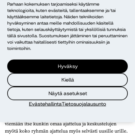
Parhaan kokemuksen tarjoamiseksi käytämme
ylipäänsä kestävän elämän edistämisestä – sekä
teknologioita, kuten evästeitä, tallentaaksemme ja/tai
yhteiskunnallisesta oikeudenmukaisuudesta.
käyttääksemme laitetietoja. Näiden tekniikoiden
hyväksyminen antaa meille mahdollisuuden käsitellä
Työskentelytavoissa fokus
tietoja, kuten selauskäyttäytymistä tai yksilöllisiä tunnuksia
sisällöissä – ja tulevassa
tällä sivustolla. Suostumuksen jättäminen tai peruuttaminen
voi vaikuttaa haitallisesti tiettyihin ominaisuuksiin ja
Tavanomaisiin akateemisiin konferensseihin verrattuna
toimintoihin.
tämän kirjoittajatapaamisen työskentelymenetelmät olivat
huomattavan keskustelupainotteisia. Vain muutamilta
Hyväksy
kirjoittajilta oli pyydetty varsinaiset esitelmät. Selvästi
suurin osa ajasta keskusteltiin niistä, vapaan
Kiellä
kirjoittamisen tehtävien nostamista ajatuksista tai
muutamista muista toimittajien valitsemista aiheista.
Näytä asetukset
Vapaan kirjoittamisen tehtävissä oli annettu kysymys tai
Evästehallinta
Tietosuojalausunto
pari, joista osallistujat kirjoittivat ensin tovin seuraten
ajatuksiaan mihin ne sitten veivätkin. Näin pyrittiin
viemään itse kunkin omaa ajattelua ja keskustelujen
myötä koko ryhmän ajattelua myös selvästi uusille urille.