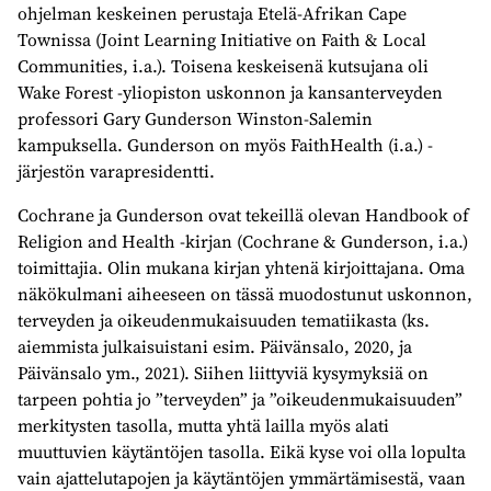
ohjelman keskeinen perustaja Etelä-Afrikan Cape
Townissa (Joint Learning Initiative on Faith & Local
Communities, i.a.). Toisena keskeisenä kutsujana oli
Wake Forest -yliopiston uskonnon ja kansanterveyden
professori Gary Gunderson Winston-Salemin
kampuksella. Gunderson on myös FaithHealth (i.a.) -
järjestön varapresidentti.
Cochrane ja Gunderson ovat tekeillä olevan Handbook of
Religion and Health -kirjan (Cochrane & Gunderson, i.a.)
toimittajia. Olin mukana kirjan yhtenä kirjoittajana. Oma
näkökulmani aiheeseen on tässä muodostunut uskonnon,
terveyden ja oikeudenmukaisuuden tematiikasta (ks.
aiemmista julkaisuistani esim. Päivänsalo, 2020, ja
Päivänsalo ym., 2021). Siihen liittyviä kysymyksiä on
tarpeen pohtia jo ”terveyden” ja ”oikeudenmukaisuuden”
merkitysten tasolla, mutta yhtä lailla myös alati
muuttuvien käytäntöjen tasolla. Eikä kyse voi olla lopulta
vain ajattelutapojen ja käytäntöjen ymmärtämisestä, vaan