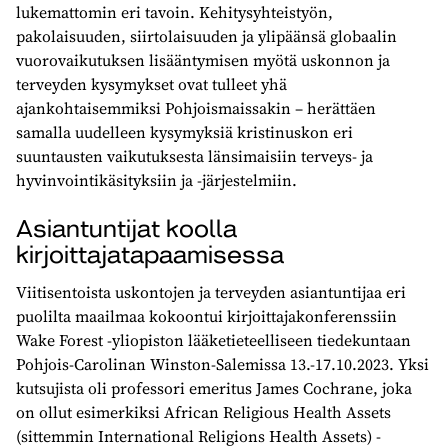
lukemattomin eri tavoin. Kehitysyhteistyön,
pakolaisuuden, siirtolaisuuden ja ylipäänsä globaalin
vuorovaikutuksen lisääntymisen myötä uskonnon ja
terveyden kysymykset ovat tulleet yhä
ajankohtaisemmiksi Pohjoismaissakin – herättäen
samalla uudelleen kysymyksiä kristinuskon eri
suuntausten vaikutuksesta länsimaisiin terveys- ja
hyvinvointikäsityksiin ja -järjestelmiin.
Asiantuntijat koolla
kirjoittajatapaamisessa
Viitisentoista uskontojen ja terveyden asiantuntijaa eri
puolilta maailmaa kokoontui kirjoittajakonferenssiin
Wake Forest -yliopiston lääketieteelliseen tiedekuntaan
Pohjois-Carolinan Winston-Salemissa 13.-17.10.2023. Yksi
kutsujista oli professori emeritus James Cochrane, joka
on ollut esimerkiksi African Religious Health Assets
(sittemmin International Religions Health Assets) -