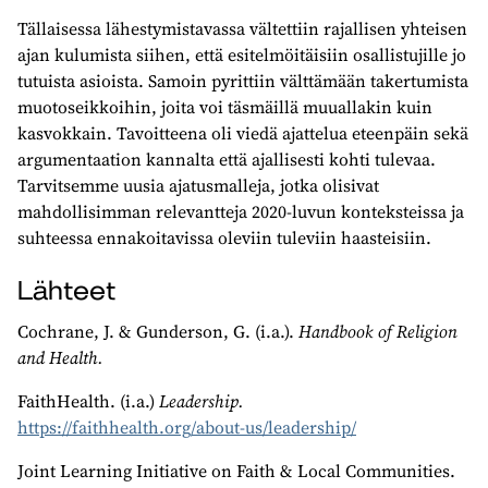
Tällaisessa lähestymistavassa vältettiin rajallisen yhteisen
ajan kulumista siihen, että esitelmöitäisiin osallistujille jo
tutuista asioista. Samoin pyrittiin välttämään takertumista
muotoseikkoihin, joita voi täsmäillä muuallakin kuin
kasvokkain. Tavoitteena oli viedä ajattelua eteenpäin sekä
argumentaation kannalta että ajallisesti kohti tulevaa.
Tarvitsemme uusia ajatusmalleja, jotka olisivat
mahdollisimman relevantteja 2020-luvun konteksteissa ja
suhteessa ennakoitavissa oleviin tuleviin haasteisiin.
Lähteet
Cochrane, J. & Gunderson, G. (i.a.).
Handbook of Religion
and Health.
FaithHealth. (i.a.)
Leadership.
https://faithhealth.org/about-us/leadership/
Joint Learning Initiative on Faith & Local Communities.