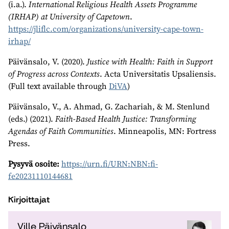
(i.a.).
International Religious Health Assets Programme
(IRHAP) at University of Capetown
.
https://jliflc.com/organizations/university-cape-town-
irhap/
Päivänsalo, V. (2020).
Justice with Health: Faith in Support
of Progress across Contexts
. Acta Universitatis Upsaliensis.
(Full text available through
DiVA
)
Päivänsalo, V., A. Ahmad, G. Zachariah, & M. Stenlund
(eds.) (2021).
Faith-Based Health Justice: Transforming
Agendas of Faith Communities
. Minneapolis, MN: Fortress
Press.
Pysyvä osoite:
https://urn.fi/URN:NBN:fi-
fe20231110144681
Kirjoittajat
Ville Päivänsalo