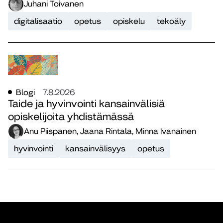
Juhani Toivanen
digitalisaatio
opetus
opiskelu
tekoäly
Blogi
7.8.2026
Taide ja hyvinvointi kansainvälisiä
opiskelijoita yhdistämässä
Anu Piispanen, Jaana Rintala, Minna Ivanainen
hyvinvointi
kansainvälisyys
opetus