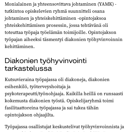
Monialainen ja yhteensovittava johtaminen (YAMK) -
tutkintoa opiskelevien ryhmä suunnitteli osana
johtaminen ja yhteiskehittäminen -opintojaksoa
yhteiskehittämisen prosessin, jossa tehtävänä oli
toteuttaa työpaja työelämän toimijoille. Opintojakson
työpajan aiheeksi täsmentyi diakonien työhyvinvoinnin
kehittäminen.
Diakonien työhyvinvointi
tarkastelussa
Kutsuvieraina työpajassa oli diakoneja, diakonien
esihenkilö, työterveyshoitaja ja
psykoterapeutti/työnohjaaja. Kaikilla heillä on runsaasti
kokemusta diakonien työstä. Opiskelijaryhmä toimi
fasilitaattoreina työpajassa ja sai tukea tähän
opintojakson ohjaajilta.
Työpajassa osallistujat keskustelivat työhyvinvoinnista ja