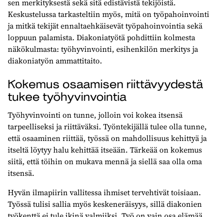
sen merkityksestä sekä sitä edistävistä tekijöistä.
Keskustelussa tarkasteltiin myös, mitä on työpahoinvointi
ja mitkä tekijät ennaltaehkäisevät työpahoinvointia sekä
loppuun palamista. Diakoniatyötä pohdittiin kolmesta
näkökulmasta: työhyvinvointi, esihenkilön merkitys ja
diakoniatyön ammattitaito.
Kokemus osaamisen riittävyydestä
tukee työhyvinvointia
Työhyvinvointi on tunne, jolloin voi kokea itsensä
tarpeelliseksi ja riittäväksi. Työntekijällä tulee olla tunne,
että osaaminen riittää, työssä on mahdollisuus kehittyä ja
itseltä löytyy halu kehittää itseään. Tärkeää on kokemus
siitä, että töihin on mukava mennä ja siellä saa olla oma
itsensä.
Hyvän ilmapiirin vallitessa ihmiset tervehtivät toisiaan.
Työssä tulisi sallia myös keskeneräisyys, sillä diakonien
työkenttä ei tule ikinä valmiiksi. Työ on vain osa elämää,