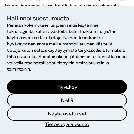
Muutosjohtamisella mahdollistetaan visiotyöskentely
kirkon sisällä, samalla viestintä kehittyy. Tämä rakentaa
Hallinnoi suostumusta
käsitystä tulevasta sekä vahvistaa motivaatiota yhteiseen
Parhaan kokemuksen tarjoamiseksi käytämme
päämäärään pyrkimisessä.
teknologioita, kuten evästeitä, tallentaaksemme ja/tai
käyttääksemme laitetietoja. Näiden tekniikoiden
Työpajan keskustelussa tuli esille, että johtaja ei
hyväksyminen antaa meille mahdollisuuden käsitellä
välttämättä pysty muutokseen. Vanhoista opituista
tietoja, kuten selauskäyttäytymistä tai yksilöllisiä tunnuksia
tavoista kiinni pitävä johtaja ei näe, mitä hyvää muutos
tällä sivustolla. Suostumuksen jättäminen tai peruuttaminen
voisi saada aikaan tai huomioi alaisten kehitysideoita.
voi vaikuttaa haitallisesti tiettyihin ominaisuuksiin ja
Tällöin työntekijä ei tule kuulluksi ja nähdyksi.
toimintoihin.
Diakoniassakin pitäisi nähdä, miten maailma ja ihmiset
muuttuvat.
Hyväksy
Toivomme kirkon työyhteisöihin rohkeutta käydä
Kiellä
keskustelua työhyvinvoinnista ja työpahoinvoinnista.
Työyhteisö voi järjestää esimerkiksi työhyvinvointiin
Näytä asetukset
liittyvän kehittämistyöpajan, johon ideoita voi saada tästä
blogista.
Tietosuojalausunto