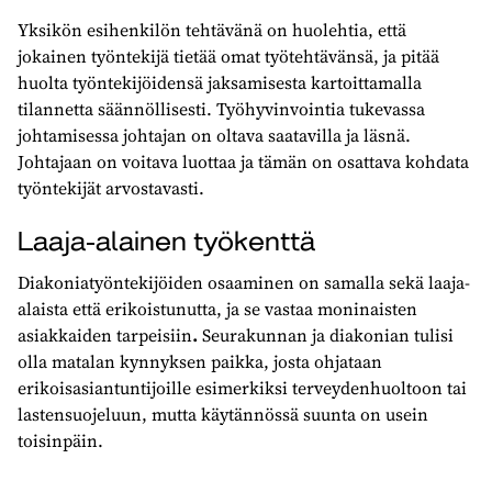
Yksikön esihenkilön tehtävänä on huolehtia, että
jokainen työntekijä tietää omat työtehtävänsä, ja pitää
huolta työntekijöidensä jaksamisesta kartoittamalla
tilannetta säännöllisesti. Työhyvinvointia tukevassa
johtamisessa johtajan on oltava saatavilla ja läsnä.
Johtajaan on voitava luottaa ja tämän on osattava kohdata
työntekijät arvostavasti.
Laaja-alainen työkenttä
Diakoniatyöntekijöiden osaaminen on samalla sekä laaja-
alaista että erikoistunutta, ja se vastaa moninaisten
asiakkaiden tarpeisiin
.
Seurakunnan ja diakonian tulisi
olla matalan kynnyksen paikka, josta ohjataan
erikoisasiantuntijoille esimerkiksi terveydenhuoltoon tai
lastensuojeluun, mutta käytännössä suunta on usein
toisinpäin.