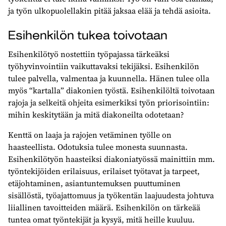
ja työn ulkopuolellakin pitää jaksaa elää ja tehdä asioita.
Esihenkilön tukea toivotaan
Esihenkilötyö nostettiin työpajassa tärkeäksi
työhyvinvointiin vaikuttavaksi tekijäksi. Esihenkilön
tulee palvella, valmentaa ja kuunnella. Hänen tulee olla
myös “kartalla” diakonien työstä. Esihenkilöltä toivotaan
rajoja ja selkeitä ohjeita esimerkiksi työn priorisointiin:
mihin keskitytään ja mitä diakoneilta odotetaan?
Kenttä on laaja ja rajojen vetäminen työlle on
haasteellista. Odotuksia tulee monesta suunnasta.
Esihenkilötyön haasteiksi diakoniatyössä mainittiin mm.
työntekijöiden erilaisuus, erilaiset työtavat ja tarpeet,
etäjohtaminen, asiantuntemuksen puuttuminen
sisällöstä, työajattomuus ja työkentän laajuudesta johtuva
liiallinen tavoitteiden määrä. Esihenkilön on tärkeää
tuntea omat työntekijät ja kysyä, mitä heille kuuluu.