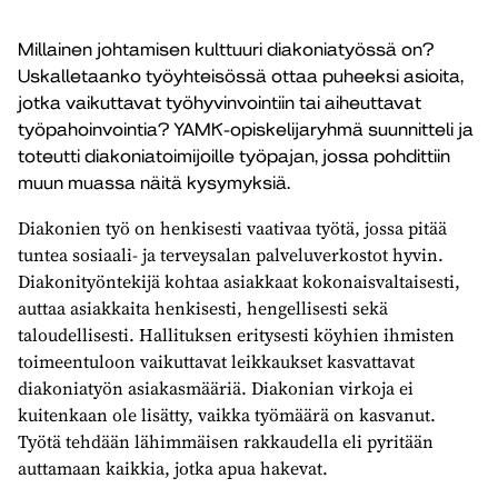
Millainen johtamisen kulttuuri diakoniatyössä on?
Uskalletaanko työyhteisössä ottaa puheeksi asioita,
jotka vaikuttavat työhyvinvointiin tai aiheuttavat
työpahoinvointia? YAMK-opiskelijaryhmä suunnitteli ja
toteutti diakoniatoimijoille työpajan, jossa pohdittiin
muun muassa näitä kysymyksiä.
Diakonien työ on henkisesti vaativaa työtä, jossa pitää
tuntea sosiaali- ja terveysalan palveluverkostot hyvin.
Diakonityöntekijä kohtaa asiakkaat kokonaisvaltaisesti,
auttaa asiakkaita henkisesti, hengellisesti sekä
taloudellisesti. Hallituksen eritysesti köyhien ihmisten
toimeentuloon vaikuttavat leikkaukset kasvattavat
diakoniatyön asiakasmääriä. Diakonian virkoja ei
kuitenkaan ole lisätty, vaikka työmäärä on kasvanut.
Työtä tehdään lähimmäisen rakkaudella eli pyritään
auttamaan kaikkia, jotka apua hakevat.