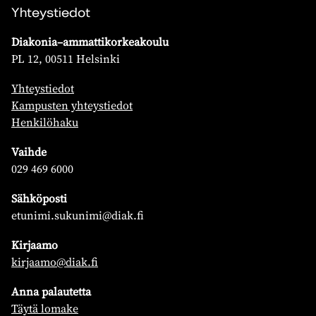
Yhteystiedot
Diakonia–ammattikorkeakoulu
PL 12, 00511 Helsinki
Yhteystiedot
Kampusten yhteystiedot
Henkilöhaku
Vaihde
029 469 6000
Sähköposti
etunimi.sukunimi@diak.fi
Kirjaamo
kirjaamo@diak.fi
Anna palautetta
Täytä lomake