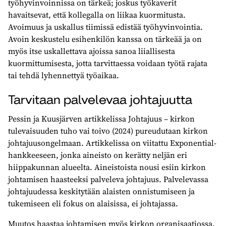
työhyvinvoinnissa on tärkeä; joskus työkaverit
havaitsevat, että kollegalla on liikaa kuormitusta.
Avoimuus ja uskallus tiimissä edistää työhyvinvointia.
Avoin keskustelu esihenkilön kanssa on tärkeää ja on
myös itse uskallettava ajoissa sanoa liiallisesta
kuormittumisesta, jotta tarvittaessa voidaan työtä rajata
tai tehdä lyhennettyä työaikaa.
Tarvitaan palvelevaa johtajuutta
Pessin ja Kuusjärven artikkelissa Johtajuus – kirkon
tulevaisuuden tuho vai toivo (2024) pureudutaan kirkon
johtajuusongelmaan. Artikkelissa on viitattu Exponential-
hankkeeseen, jonka aineisto on kerätty neljän eri
hiippakunnan alueelta. Aineistoista nousi esiin kirkon
johtamisen haasteeksi palveleva johtajuus. Palvelevassa
johtajuudessa keskitytään alaisten onnistumiseen ja
tukemiseen eli fokus on alaisissa, ei johtajassa.
Muutos haastaa johtamisen myös kirkon organisaatiossa.