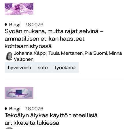
Blogi
7.8.2026
Sydän mukana, mutta rajat selvinä –
ammatillisen etiikan haasteet
kohtaamistyössä
Johanna Käppi, Tuula Mertanen, Piia Suomi, Minna
Valtonen
hyvinvointi
sote
työelämä
Blogi
7.8.2026
Tekoälyn älykäs käyttö tieteellisiä
artikkeleita lukiessa