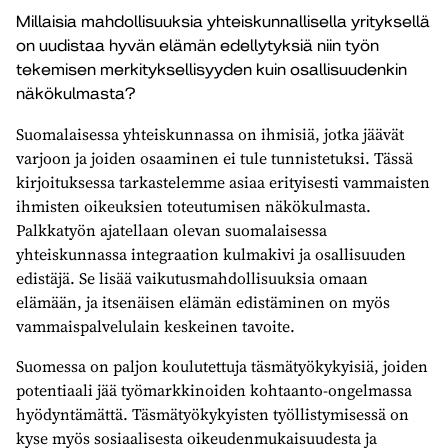
Millaisia mahdollisuuksia yhteiskunnallisella yrityksellä
on uudistaa hyvän elämän edellytyksiä niin työn
tekemisen merkityksellisyyden kuin osallisuudenkin
näkökulmasta?
Suomalaisessa yhteiskunnassa on ihmisiä, jotka jäävät
varjoon ja joiden osaaminen ei tule tunnistetuksi. Tässä
kirjoituksessa tarkastelemme asiaa erityisesti vammaisten
ihmisten oikeuksien toteutumisen näkökulmasta.
Palkkatyön ajatellaan olevan suomalaisessa
yhteiskunnassa integraation kulmakivi ja osallisuuden
edistäjä. Se lisää vaikutusmahdollisuuksia omaan
elämään, ja itsenäisen elämän edistäminen on myös
vammaispalvelulain keskeinen tavoite.
Suomessa on paljon koulutettuja täsmätyökykyisiä, joiden
potentiaali jää työmarkkinoiden kohtaanto-ongelmassa
hyödyntämättä. Täsmätyökykyisten työllistymisessä on
kyse myös sosiaalisesta oikeudenmukaisuudesta ja