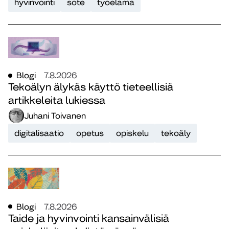
hyvinvointi
sote
työelämä
Blogi
7.8.2026
Tekoälyn älykäs käyttö tieteellisiä
artikkeleita lukiessa
Juhani Toivanen
digitalisaatio
opetus
opiskelu
tekoäly
Blogi
7.8.2026
Taide ja hyvinvointi kansainvälisiä