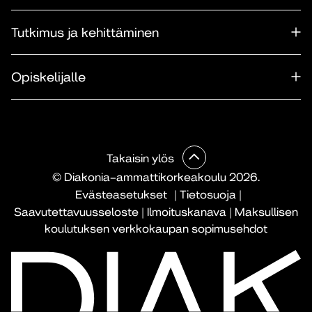
Tutkimus ja kehittäminen
Opiskelijalle
Takaisin ylös
© Diakonia–ammattikorkeakoulu 2026.
Evästeasetukset
|
Tietosuoja
|
Saavutettavuusseloste
|
Ilmoituskanava
|
Maksullisen
koulutuksen verkkokaupan sopimusehdot