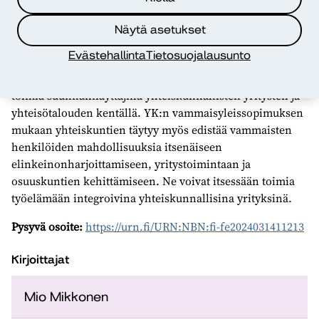
avoimille työmarkkinoille.
Näytä asetukset
Myös työllistymistä edistävät järjestötoimijat voivat toimia
Evästehallinta
Tietosuojalausunto
työhön integroivina yhteiskunnallisina yrityksinä.
Täsmätyökykyisten työllistymisen edistämisessä ne voivat
toimia suunnannäyttäjinä yhteiskunnallisten yritysten ja
yhteisötalouden kentällä. YK:n vammaisyleissopimuksen
mukaan yhteiskuntien täytyy myös edistää vammaisten
henkilöiden mahdollisuuksia itsenäiseen
elinkeinonharjoittamiseen, yritystoimintaan ja
osuuskuntien kehittämiseen. Ne voivat itsessään toimia
työelämään integroivina yhteiskunnallisina yrityksinä.
Pysyvä osoite:
https://urn.fi/URN:NBN:fi-fe2024031411213
Kirjoittajat
Mio Mikkonen