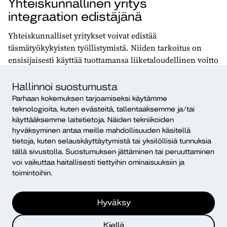
Yhteiskunnallinen yritys
integraation edistäjänä
Yhteiskunnalliset yritykset voivat edistää
täsmätyökykyisten työllistymistä. Niiden tarkoitus on
ensisijaisesti käyttää tuottamansa liiketaloudellinen voitto
edistämään yhtiöjärjestykseen kirjattua yhteiskunnallista
päämäärää, ja joidenkin yhteiskunnallisten yritysten
Hallinnoi suostumusta
päämäärä on työelämän integraatio täsmätyökykyisiä
Parhaan kokemuksen tarjoamiseksi käytämme
työllistämällä.
teknologioita, kuten evästeitä, tallentaaksemme ja/tai
käyttääksemme laitetietoja. Näiden tekniikoiden
Eeva Salmi, Kimmo Kumlander ja Maiju Uotila kirjoittavat
hyväksyminen antaa meille mahdollisuuden käsitellä
Diakin
Yhteiskunnallinen yritys
(2023) -julkaisussa, että
tietoja, kuten selauskäyttäytymistä tai yksilöllisiä tunnuksia
”työhön integroiva yhteiskunnallinen yritys” -käsite ei ole
tällä sivustolla. Suostumuksen jättäminen tai peruuttaminen
voi vaikuttaa haitallisesti tiettyihin ominaisuuksiin ja
vakiintunut käyttöön Suomessa, eikä sille ole tarkkaa
toimintoihin.
määritelmää. Työhön integroivia yhteiskunnallisia
yrityksiä toimii monilla toimialoilla, ja yhdistävä tekijä
niille on pyrkimys työllistää pysyvästi täsmätyökykyisiä
Hyväksy
tai muita heikossa työmarkkina-asemassa olevia
henkilöitä tai mahdollistaa heidän siirtymisensä
Kiellä