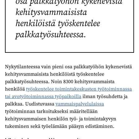
osa palkkatyöhön kykenevistä
kehitysvammaisista
henkilöistä työskentelee
palkkatyösuhteessa.
Nykytilanteessa vain pieni osa palkkatyöhön kykenevistä
kehitysvammaisista henkilöistä työskentelee
palkkatyösuhteessa. Noin 8300 kehitysvammaista
henkilöä
työskentelee toimintakeskusten työtoiminnassa
tai avotyötoiminnassa työpaikoilla
ilman työsuhdetta ja
palkkaa. Uudistuvassa
vammaispalvelulaissa
työtoiminnan tarkoitukseksi määritellään
kehitysvammaisen henkilön työ- ja toimintakyvyn
tukeminen sekä työelämään pääsyn edistäminen.