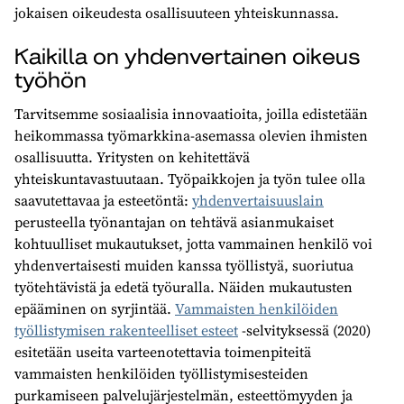
jokaisen oikeudesta osallisuuteen yhteiskunnassa.
Kaikilla on yhdenvertainen oikeus
työhön
Tarvitsemme sosiaalisia innovaatioita, joilla edistetään
heikommassa työmarkkina-asemassa olevien ihmisten
osallisuutta. Yritysten on kehitettävä
yhteiskuntavastuutaan. Työpaikkojen ja työn tulee olla
saavutettavaa ja esteetöntä:
yhdenvertaisuuslain
perusteella työnantajan on tehtävä asianmukaiset
kohtuulliset mukautukset, jotta vammainen henkilö voi
yhdenvertaisesti muiden kanssa työllistyä, suoriutua
työtehtävistä ja edetä työuralla. Näiden mukautusten
epääminen on syrjintää.
Vammaisten henkilöiden
työllistymisen rakenteelliset esteet
-selvityksessä (2020)
esitetään useita varteenotettavia toimenpiteitä
vammaisten henkilöiden työllistymisesteiden
purkamiseen palvelujärjestelmän, esteettömyyden ja