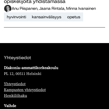
opiskelijoita yhdistämässä
Anu Piispanen, Jaana Rintala, Minna Ivanainen
hyvinvointi
kansainvälisyys
opetus
Yhteystiedot
Diakonia–ammattikorkeakoulu
PL 12, 00511 Helsinki
Yhteystiedot
Kampusten yhteystiedot
Henkilöhaku
Vaihde