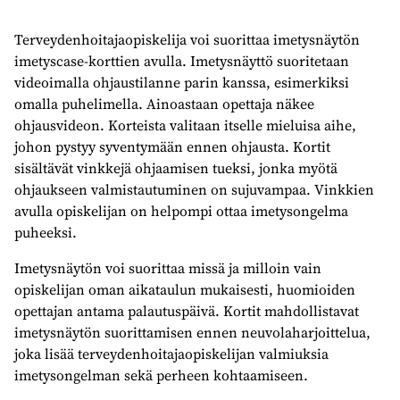
Terveydenhoitajaopiskelija voi suorittaa imetysnäytön
imetyscase-korttien avulla. Imetysnäyttö suoritetaan
videoimalla ohjaustilanne parin kanssa, esimerkiksi
omalla puhelimella. Ainoastaan opettaja näkee
ohjausvideon. Korteista valitaan itselle mieluisa aihe,
johon pystyy syventymään ennen ohjausta. Kortit
sisältävät vinkkejä ohjaamisen tueksi, jonka myötä
ohjaukseen valmistautuminen on sujuvampaa. Vinkkien
avulla opiskelijan on helpompi ottaa imetysongelma
puheeksi.
Imetysnäytön voi suorittaa missä ja milloin vain
opiskelijan oman aikataulun mukaisesti, huomioiden
opettajan antama palautuspäivä. Kortit mahdollistavat
imetysnäytön suorittamisen ennen neuvolaharjoittelua,
joka lisää terveydenhoitajaopiskelijan valmiuksia
imetysongelman sekä perheen kohtaamiseen.