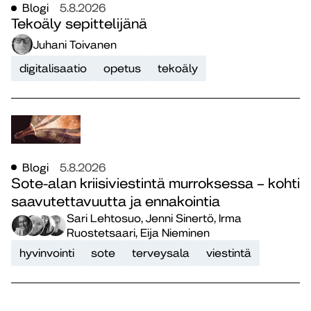
Blogi
5.8.2026
Tekoäly sepittelijänä
Juhani Toivanen
digitalisaatio
opetus
tekoäly
Blogi
5.8.2026
Sote-alan kriisiviestintä murroksessa – kohti
saavutettavuutta ja ennakointia
Sari Lehtosuo, Jenni Sinertö, Irma
Ruostetsaari, Eija Nieminen
hyvinvointi
sote
terveysala
viestintä