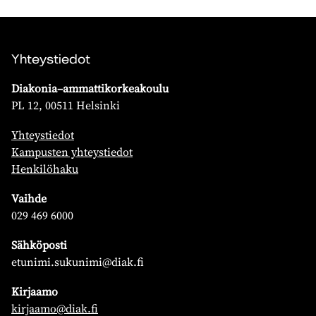
Yhteystiedot
Diakonia–ammattikorkeakoulu
PL 12, 00511 Helsinki
Yhteystiedot
Kampusten yhteystiedot
Henkilöhaku
Vaihde
029 469 6000
Sähköposti
etunimi.sukunimi@diak.fi
Kirjaamo
kirjaamo@diak.fi