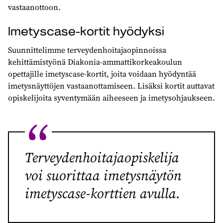
vastaanottoon.
Imetyscase-kortit hyödyksi
Suunnittelimme terveydenhoitajaopinnoissa
kehittämistyönä Diakonia-ammattikorkeakoulun
opettajille imetyscase-kortit, joita voidaan hyödyntää
imetysnäyttöjen vastaanottamiseen. Lisäksi kortit auttavat
opiskelijoita syventymään aiheeseen ja imetysohjaukseen.
Terveydenhoitajaopiskelija
voi suorittaa imetysnäytön
imetyscase-korttien avulla.