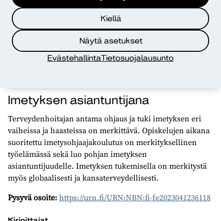
konkreettisia esimerkkejä imetysongelmista, joita voivat
Kiellä
työssään kohdata.
Saimme erityisesti kiitosta korttien selkeydestä ja siitä,
Näytä asetukset
että kortit tukivat hyvin imetysnäytön toteutusta.
Evästehallinta
Tietosuojalausunto
Palautteiden perusteella imetyscase-kortit onnistuivat
sisällöltään ja ulkoasultaan.
Imetyksen asiantuntijana
Terveydenhoitajan antama ohjaus ja tuki imetyksen eri
vaiheissa ja haasteissa on merkittävä. Opiskelujen aikana
suoritettu imetysohjaajakoulutus on merkityksellinen
työelämässä sekä luo pohjan imetyksen
asiantuntijuudelle. Imetyksen tukemisella on merkitystä
myös globaalisesti ja kansaterveydellisesti.
Pysyvä osoite:
https://urn.fi/URN:NBN:fi-fe2023041236118
Kirjoittajat