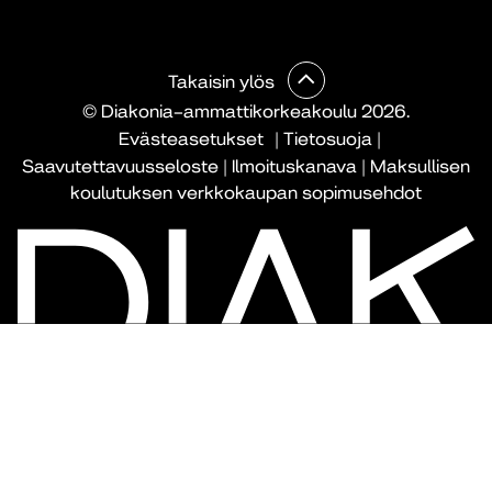
Takaisin ylös
© Diakonia–ammattikorkeakoulu 2026.
Evästeasetukset
|
Tietosuoja
|
Saavutettavuusseloste
|
Ilmoituskanava
|
Maksullisen
koulutuksen verkkokaupan sopimusehdot