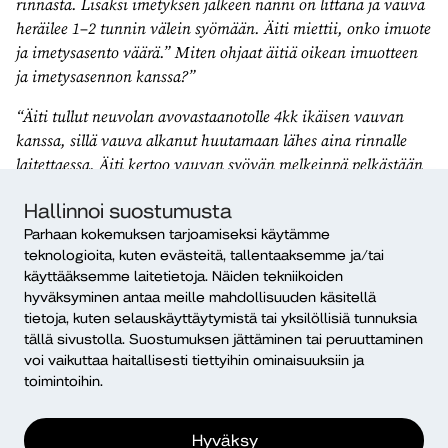
rinnasta. Lisäksi imetyksen jälkeen nänni on littana ja vauva
heräilee 1–2 tunnin välein syömään. Äiti miettii, onko imuote
ja imetysasento väärä.” Miten ohjaat äitiä oikean imuotteen
ja imetysasennon kanssa?”
“Äiti tullut neuvolan avovastaanotolle 4kk ikäisen vauvan
kanssa, sillä vauva alkanut huutamaan lähes aina rinnalle
laitettaessa. Äiti kertoo vauvan syövän melkeinpä pelkästään
vain öisin. Äiti huolissaan ja väsynyt tilanteeseen, miettii
Hallinnoi suostumusta
pitäisikö vauvalle antaa pullosta maitoa ja mikä korvike olisi
hyvä. Mistä on kyse ja miten ohjaat äitiä?”
Parhaan kokemuksen tarjoamiseksi käytämme
teknologioita, kuten evästeitä, tallentaaksemme ja/tai
käyttääksemme laitetietoja. Näiden tekniikoiden
Opiskelijoilta positiivista palautetta
hyväksyminen antaa meille mahdollisuuden käsitellä
tietoja, kuten selauskäyttäytymistä tai yksilöllisiä tunnuksia
Terveydenhoitajaopiskelijoiden antama palaute
tällä sivustolla. Suostumuksen jättäminen tai peruuttaminen
imetyscase-korteista oli positiivista. Lähes kaikki
voi vaikuttaa haitallisesti tiettyihin ominaisuuksiin ja
opiskelijat kokivat, että korttien hyödyntäminen
toimintoihin.
imetysnäytössä on erinomaista. Korttien koettiin olevan
myös hyödyllisiä imetysohjaamisen suunnittelussa.
Hyväksy
Opiskelijoiden antamien palautteiden mukaan he saivat