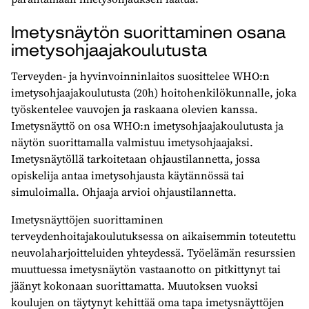
Imetysnäytön suorittaminen osana
imetysohjaajakoulutusta
Terveyden- ja hyvinvoinninlaitos suosittelee WHO:n
imetysohjaajakoulutusta (20h) hoitohenkilökunnalle, joka
työskentelee vauvojen ja raskaana olevien kanssa.
Imetysnäyttö on osa WHO:n imetysohjaajakoulutusta ja
näytön suorittamalla valmistuu imetysohjaajaksi.
Imetysnäytöllä tarkoitetaan ohjaustilannetta, jossa
opiskelija antaa imetysohjausta käytännössä tai
simuloimalla. Ohjaaja arvioi ohjaustilannetta.
Imetysnäyttöjen suorittaminen
terveydenhoitajakoulutuksessa on aikaisemmin toteutettu
neuvolaharjoitteluiden yhteydessä. Työelämän resurssien
muuttuessa imetysnäytön vastaanotto on pitkittynyt tai
jäänyt kokonaan suorittamatta. Muutoksen vuoksi
koulujen on täytynyt kehittää oma tapa imetysnäyttöjen