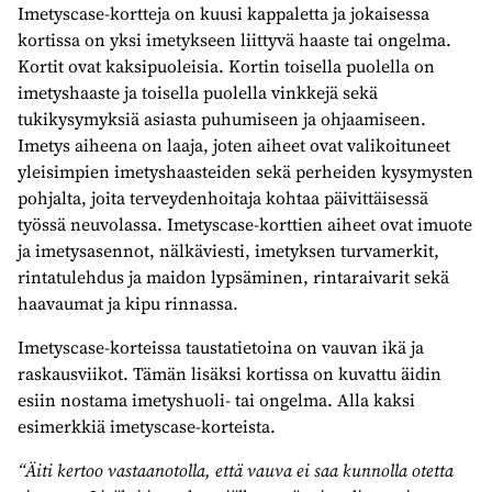
Imetyscase-kortteja on kuusi kappaletta ja jokaisessa
kortissa on yksi imetykseen liittyvä haaste tai ongelma.
Kortit ovat kaksipuoleisia. Kortin toisella puolella on
imetyshaaste ja toisella puolella vinkkejä sekä
tukikysymyksiä asiasta puhumiseen ja ohjaamiseen.
Imetys aiheena on laaja, joten aiheet ovat valikoituneet
yleisimpien imetyshaasteiden sekä perheiden kysymysten
pohjalta, joita terveydenhoitaja kohtaa päivittäisessä
työssä neuvolassa. Imetyscase-korttien aiheet ovat imuote
ja imetysasennot, nälkäviesti, imetyksen turvamerkit,
rintatulehdus ja maidon lypsäminen, rintaraivarit sekä
haavaumat ja kipu rinnassa.
Imetyscase-korteissa taustatietoina on vauvan ikä ja
raskausviikot. Tämän lisäksi kortissa on kuvattu äidin
esiin nostama imetyshuoli- tai ongelma. Alla kaksi
esimerkkiä imetyscase-korteista.
“Äiti kertoo vastaanotolla, että vauva ei saa kunnolla otetta