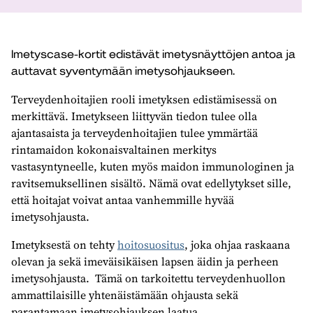
Imetyscase-kortit edistävät imetysnäyttöjen antoa ja
auttavat syventymään imetysohjaukseen.
Terveydenhoitajien rooli imetyksen edistämisessä on
merkittävä. Imetykseen liittyvän tiedon tulee olla
ajantasaista ja terveydenhoitajien tulee ymmärtää
rintamaidon kokonaisvaltainen merkitys
vastasyntyneelle, kuten myös maidon immunologinen ja
ravitsemuksellinen sisältö. Nämä ovat edellytykset sille,
että hoitajat voivat antaa vanhemmille hyvää
imetysohjausta.
Imetyksestä on tehty
hoitosuositus
, joka ohjaa raskaana
olevan ja sekä imeväisikäisen lapsen äidin ja perheen
imetysohjausta. Tämä on tarkoitettu terveydenhuollon
ammattilaisille yhtenäistämään ohjausta sekä
parantamaan imetysohjauksen laatua.