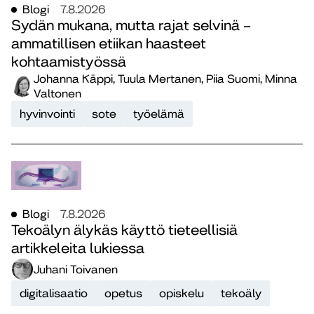
Blogi
7.8.2026
Sydän mukana, mutta rajat selvinä –
ammatillisen etiikan haasteet
kohtaamistyössä
Johanna Käppi, Tuula Mertanen, Piia Suomi, Minna
Valtonen
hyvinvointi
sote
työelämä
Blogi
7.8.2026
Tekoälyn älykäs käyttö tieteellisiä
artikkeleita lukiessa
Juhani Toivanen
digitalisaatio
opetus
opiskelu
tekoäly