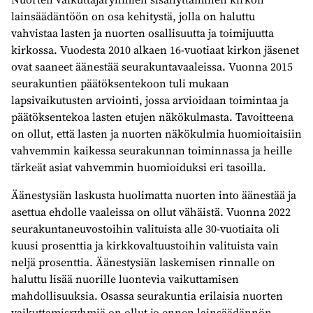
lainsäädäntöön on osa kehitystä, jolla on haluttu
vahvistaa lasten ja nuorten osallisuutta ja toimijuutta
kirkossa. Vuodesta 2010 alkaen 16-vuotiaat kirkon jäsenet
ovat saaneet äänestää seurakuntavaaleissa. Vuonna 2015
seurakuntien päätöksentekoon tuli mukaan
lapsivaikutusten arviointi, jossa arvioidaan toimintaa ja
päätöksentekoa lasten etujen näkökulmasta. Tavoitteena
on ollut, että lasten ja nuorten näkökulmia huomioitaisiin
vahvemmin kaikessa seurakunnan toiminnassa ja heille
tärkeät asiat vahvemmin huomioiduksi eri tasoilla.
Äänestysiän laskusta huolimatta nuorten into äänestää ja
asettua ehdolle vaaleissa on ollut vähäistä. Vuonna 2022
seurakuntaneuvostoihin valituista alle 30-vuotiaita oli
kuusi prosenttia ja kirkkovaltuustoihin valituista vain
neljä prosenttia. Äänestysiän laskemisen rinnalle on
haluttu lisää nuorille luontevia vaikuttamisen
mahdollisuuksia. Osassa seurakuntia erilaisia nuorten
vaikuttamisryhmiä on ollut jo ennen lainsäädännön