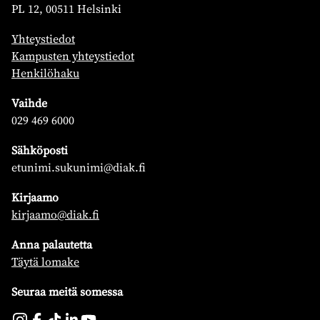
PL 12, 00511 Helsinki
Yhteystiedot
Kampusten yhteystiedot
Henkilöhaku
Vaihde
029 469 6000
Sähköposti
etunimi.sukunimi@diak.fi
Kirjaamo
kirjaamo@diak.fi
Anna palautetta
Täytä lomake
Seuraa meitä somessa