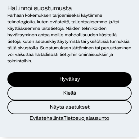
ja läsnäolo-oikeus seurakuntaneuvostossa tai
Hallinnoi suostumusta
valtuustossa. Joissakin seurakunnissa nuorilla oli oma
Parhaan kokemuksen tarjoamiseksi käytämme
edustus työryhmissä ja joissakin nuoret saivat päättää
teknologioita, kuten evästeitä, tallentaaksemme ja/tai
lähinnä ”omissa” nuorten toimintaan liittyvissä asioissa.
käyttääksemme laitetietoja. Näiden tekniikoiden
Nuorten roolin vahvistaminen nähtiin tärkeäksi
hyväksyminen antaa meille mahdollisuuden käsitellä
erityisesti kirkon tulevaisuuden näkökulmasta.
tietoja, kuten selauskäyttäytymistä tai yksilöllisiä tunnuksia
tällä sivustolla. Suostumuksen jättäminen tai peruuttaminen
Jani Ahosen (2025) ylemmän ammattikorkeakoulun
voi vaikuttaa haitallisesti tiettyihin ominaisuuksiin ja
opinnäytetyön mukaan nuoret vaikuttajat kaipaavat
toimintoihin.
päätöksentekoon rakenteita, jotka mahdollistavat
nuorilähtöisen vuorovaikutuksen, aidon kohtaamisen ja
Hyväksy
keskustelun. Nuoret toivoivat selkeämpää viestintää ja
myös nuorille ymmärrettävää kieltä. Nuorten
Kiellä
vaikuttajaryhmien kehittyminen ja nuorten sitoutuminen
toimintaan vaatii avointa vuoropuhelua
Näytä asetukset
vaikuttajaryhmien ja muiden luottamushenkilöiden
Evästehallinta
Tietosuojalausunto
kesken.
Parhaimmillaan nuorten vaikuttajaryhmien toiminta tuo