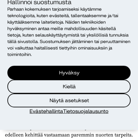
Hallinnoi suostumusta
kouluterveydenhuollon
Parhaan kokemuksen tarjoamiseksi käytämme
palveluissa.
teknologioita, kuten evästeitä, tallentaaksemme ja/tai
käyttääksemme laitetietoja. Näiden tekniikoiden
hyväksyminen antaa meille mahdollisuuden käsitellä
tietoja, kuten selauskäyttäytymistä tai yksilöllisiä tunnuksia
tällä sivustolla. Suostumuksen jättäminen tai peruuttaminen
Palvelu tulee kansallisesti käytettäväksi Omaolo-
voi vaikuttaa haitallisesti tiettyihin ominaisuuksiin ja
toimintoihin.
palveluun, jossa 3X10D-elämäntilannemittaria on jo
aiemmin voinut hyödyntää esimerkiksi
kouluterveydenhuollon palveluissa. Tarkoitus on, että nyt
Hyväksy
kehitettyä laajennettua 3X10D-elämäntilannemittaria
voidaan hyödyntää myös muissa nuorille suunnatuissa
Kiellä
palveluissa palveluiden laadun arvioinnissa ja
kehittämisessä.
Näytä asetukset
Evästehallinta
Tietosuojalausunto
Tampereella kaikkia jälkihuollossa olevia nuoria on
pyydetty vastaamaan sähköiseen kyselyyn syksyllä 2020.
Vastausten perusteella mittaria sekä jälkihuoltoa voidaan
edelleen kehittää vastaamaan paremmin nuorten tarpeita.