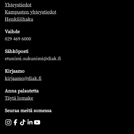
Yhteystiedot
Kampusten yhteystiedot
Henkilöhaku
Vaihde
029 469 6000
Sähköposti
etunimi.sukunimi@diak.fi
Kirjaamo
kirjaamo@diak.fi
Anna palautetta
Täytä lomake
Seuraa meitä somessa