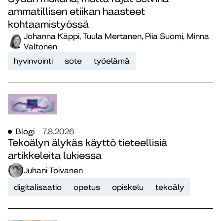
ammatillisen etiikan haasteet
kohtaamistyössä
Johanna Käppi, Tuula Mertanen, Piia Suomi, Minna
Valtonen
hyvinvointi
sote
työelämä
Blogi
7.8.2026
Tekoälyn älykäs käyttö tieteellisiä
artikkeleita lukiessa
Juhani Toivanen
digitalisaatio
opetus
opiskelu
tekoäly