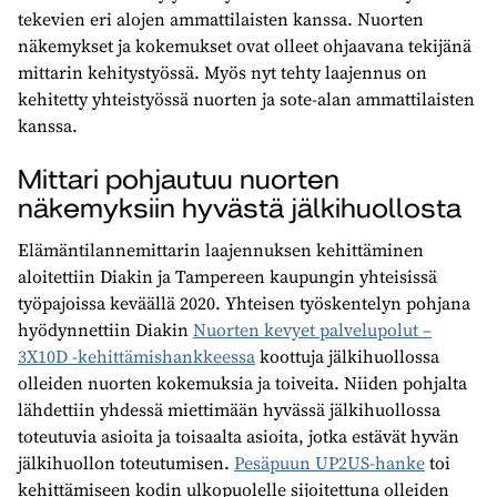
tekevien eri alojen ammattilaisten kanssa. Nuorten
näkemykset ja kokemukset ovat olleet ohjaavana tekijänä
mittarin kehitystyössä. Myös nyt tehty laajennus on
kehitetty yhteistyössä nuorten ja sote-alan ammattilaisten
kanssa.
Mittari pohjautuu nuorten
näkemyksiin hyvästä jälkihuollosta
Elämäntilannemittarin laajennuksen kehittäminen
aloitettiin Diakin ja Tampereen kaupungin yhteisissä
työpajoissa keväällä 2020. Yhteisen työskentelyn pohjana
hyödynnettiin Diakin
Nuorten kevyet palvelupolut –
3X10D -kehittämishankkeessa
koottuja jälkihuollossa
olleiden nuorten kokemuksia ja toiveita. Niiden pohjalta
lähdettiin yhdessä miettimään hyvässä jälkihuollossa
toteutuvia asioita ja toisaalta asioita, jotka estävät hyvän
jälkihuollon toteutumisen.
Pesäpuun UP2US-hanke
toi
kehittämiseen kodin ulkopuolelle sijoitettuna olleiden