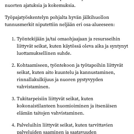
nuorten ajatuksia ja kokemuksia.
Työpajatyöskentelyn pohjalta hyvän jälkihuollon
tunnusmerkit niputettiin neljään eri osa-alueeseen:
Työntekijään ja/tai omaohjaajaan ja resursseihin
liittyvät seikat, kuten käytössä oleva aika ja syntynyt
luottamuksellinen suhde.
Kohtaamiseen, työntekoon ja työtapoihin liittyvät
seikat, kuten aito kuuntelu ja kannustaminen,
rinnallakulkijuus ja nuoren pystyvyyden
vahvistaminen.
Tukitarpeisiin liittyvät seikat, kuten
kokonaistilanteen huomioiminen ja itsenäisen
elämän taitojen vahvistaminen.
Palveluihin liittyvät seikat, kuten tarvittavien
palveluiden saaminen ja saatavuuden