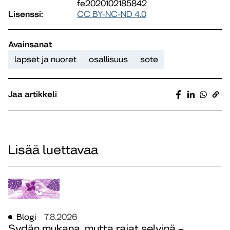
fe2020102185842
Lisenssi:
CC BY-NC-ND 4.0
Avainsanat
lapset ja nuoret
osallisuus
sote
Jaa artikkeli
Lisää luettavaa
Blogi
7.8.2026
Sydän mukana, mutta rajat selvinä –