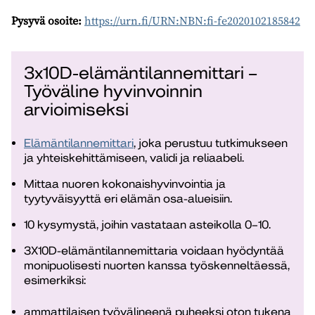
Pysyvä osoite:
https://urn.fi/URN:NBN:fi-fe2020102185842
3x10D-elämäntilannemittari –
Työväline hyvinvoinnin
arvioimiseksi
Elämäntilannemittari
, joka perustuu tutkimukseen
ja yhteiskehittämiseen, validi ja reliaabeli.
Mittaa nuoren kokonaishyvinvointia ja
tyytyväisyyttä eri elämän osa-alueisiin.
10 kysymystä, joihin vastataan asteikolla 0–10.
3X10D-elämäntilannemittaria voidaan hyödyntää
monipuolisesti nuorten kanssa työskenneltäessä,
esimerkiksi:
ammattilaisen työvälineenä puheeksi oton tukena