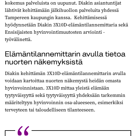
kokemus palveluista on uupunut. Diakin asiantuntijat
lähtivät kehittämään jälkihuollon palveluita yhdessä
Tampereen kaupungin kanssa. Kehittämisessä
hyödynnetään Diakin 3X10D-elämäntilannemittaria sekä
Ensisijaisten hyvinvointimuutosten arviointi -
työvälinettä.
Elämäntilannemittarin avulla tietoa
nuorten näkemyksistä
Diakin kehittämän 3X10D-elämäntilannemittarin avulla
voidaan kartoittaa nuorten näkemystä heidän omasta
hyvinvoinnistaan. 3X10D mittaa yleistä elämään
tyytyväisyyttä sekä tyytyväisyyttä yhdeksään tarkemmin
määriteltyyn hyvinvoinnin osa-alueeseen, esimerkiksi
terveyteen tai taloudelliseen tilanteeseen.