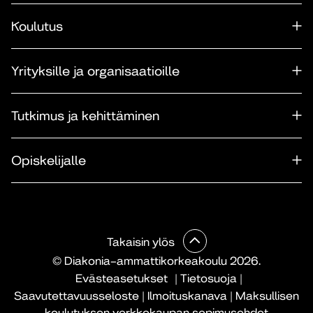
Koulutus
Yrityksille ja organisaatioille
Tutkimus ja kehittäminen
Opiskelijalle
Takaisin ylös
© Diakonia–ammattikorkeakoulu 2026.
Evästeasetukset
|
Tietosuoja
|
Saavutettavuusseloste
|
Ilmoituskanava
|
Maksullisen
koulutuksen verkkokaupan sopimusehdot