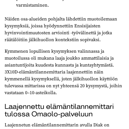
varmistaminen.
Näiden osa-alueiden pohjalta lähdettiin muotoilemaan
kysymyksiä, joissa hyödynnettiin Ensisijaisten
hyvinvointimuutosten arviointi -työvälinettä ja jotka
räätälöitiin jälkihuollon kontekstiin sopivaksi.
Kymmenen lopullisen kysymyksen valinnassa ja
muotoilussa oli mukana laaja joukko ammattilaisia ja
asiantuntijoita kuudesta kunnasta ja kuntayhtymästä.
3X10D-elämäntilannemittaria laajennettiin näin
kymmenellä kysymyksellä, joten jälkihuollon käyttöön
tulevassa mittarissa on nyt yhteensä 20 kysymystä, joihin
vastataan 0–10-asteikolla.
Laajennettu elämäntilannemittari
tulossa Omaolo-palveluun
Laajennetun elämäntilannemittarin avulla Diak on