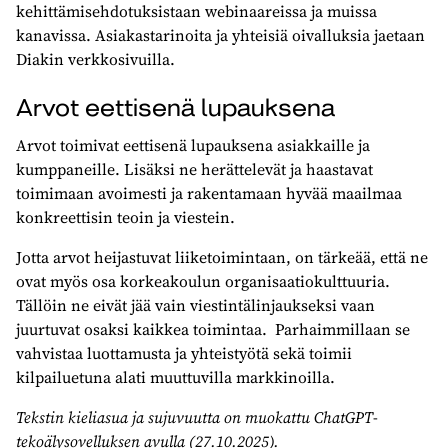
kehittämisehdotuksistaan webinaareissa ja muissa
kanavissa. Asiakastarinoita ja yhteisiä oivalluksia jaetaan
Diakin verkkosivuilla.
Arvot eettisenä lupauksena
Arvot toimivat eettisenä lupauksena asiakkaille ja
kumppaneille. Lisäksi ne herättelevät ja haastavat
toimimaan avoimesti ja rakentamaan hyvää maailmaa
konkreettisin teoin ja viestein.
Jotta arvot heijastuvat liiketoimintaan, on tärkeää, että ne
ovat myös osa korkeakoulun organisaatiokulttuuria.
Tällöin ne eivät jää vain viestintälinjaukseksi vaan
juurtuvat osaksi kaikkea toimintaa. Parhaimmillaan se
vahvistaa luottamusta ja yhteistyötä sekä toimii
kilpailuetuna alati muuttuvilla markkinoilla.
Tekstin kieliasua ja sujuvuutta on muokattu ChatGPT-
tekoälysovelluksen avulla (27.10.2025).