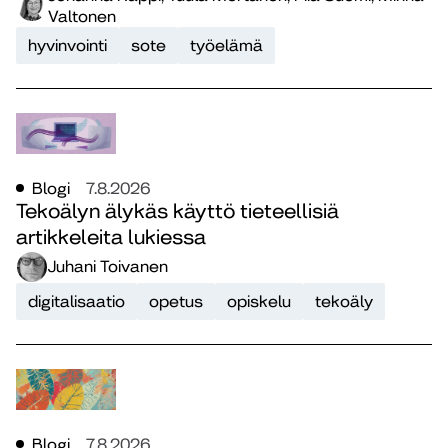
Valtonen
hyvinvointi
sote
työelämä
Blogi
7.8.2026
Tekoälyn älykäs käyttö tieteellisiä
artikkeleita lukiessa
Juhani Toivanen
digitalisaatio
opetus
opiskelu
tekoäly
Blogi
7.8.2026