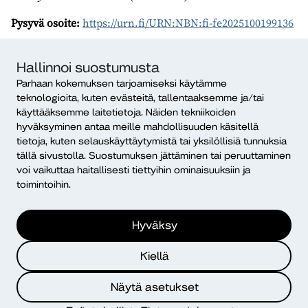
Pysyvä osoite:
https://urn.fi/URN:NBN:fi-fe2025100199136
Kirjoittajat
Hallinnoi suostumusta
Parhaan kokemuksen tarjoamiseksi käytämme
Mirjami Ritola
teknologioita, kuten evästeitä, tallentaaksemme ja/tai
Diakonia-ammattikorkeakoulu
käyttääksemme laitetietoja. Näiden tekniikoiden
Markkinoinnin asiantuntija
hyväksyminen antaa meille mahdollisuuden käsitellä
tietoja, kuten selauskäyttäytymistä tai yksilöllisiä tunnuksia
tällä sivustolla. Suostumuksen jättäminen tai peruuttaminen
Kaikki Dialogin kirjoitukset
voi vaikuttaa haitallisesti tiettyihin ominaisuuksiin ja
toimintoihin.
Sirpa Anundi
Hyväksy
URN-osoite:
https://urn.fi/URN:NBN:fi-
Kiellä
fe2025100199136
Lisenssi:
CC BY-NC-ND 4.0
Näytä asetukset