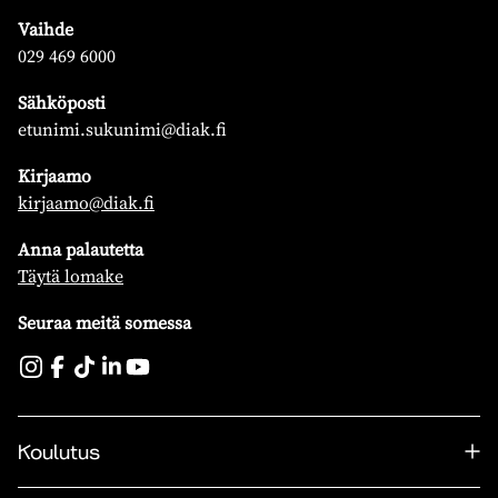
Vaihde
029 469 6000
Sähköposti
etunimi.sukunimi@diak.fi
Kirjaamo
kirjaamo@diak.fi
Anna palautetta
Täytä lomake
Seuraa meitä somessa
Koulutus