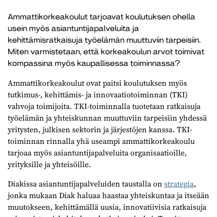
Ammattikorkeakoulut tarjoavat koulutuksen ohella
usein myös asiantuntijapalveluita ja
kehittämisratkaisuja työelämän muuttuviin tarpeisiin.
Miten varmistetaan, että korkeakoulun arvot toimivat
kompassina myös kaupallisessa toiminnassa?
Ammattikorkeakoulut ovat paitsi koulutuksen myös
tutkimus-, kehittämis- ja innovaatiotoiminnan (TKI)
vahvoja toimijoita. TKI-toiminnalla tuotetaan ratkaisuja
työelämän ja yhteiskunnan muuttuviin tarpeisiin yhdessä
yritysten, julkisen sektorin ja järjestöjen kanssa. TKI-
toiminnan rinnalla yhä useampi ammattikorkeakoulu
tarjoaa myös asiantuntijapalveluita organisaatioille,
yrityksille ja yhteisöille.
Diakissa asiantuntijapalveluiden taustalla on
strategia
,
jonka mukaan Diak haluaa haastaa yhteiskuntaa ja itseään
muutokseen, kehittämällä uusia, innovatiivisia ratkaisuja