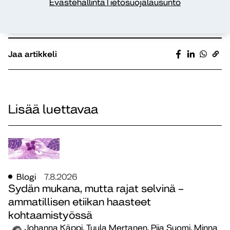
Evästehallinta
Tietosuojalausunto
Avainsanat
eettisyys
viestintä
Jaa artikkeli
Lisää luettavaa
Blogi
7.8.2026
Sydän mukana, mutta rajat selvinä –
ammatillisen etiikan haasteet
kohtaamistyössä
Johanna Käppi, Tuula Mertanen, Piia Suomi, Minna