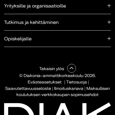
Yrityksille ja organisaatioille
Tutkimus ja kehittäminen
Opiskelijalle
Takaisin ylös
© Diakonia–ammattikorkeakoulu 2026.
Evästeasetukset
|
Tietosuoja
|
Saavutettavuusseloste
|
Ilmoituskanava
|
Maksullisen
koulutuksen verkkokaupan sopimusehdot