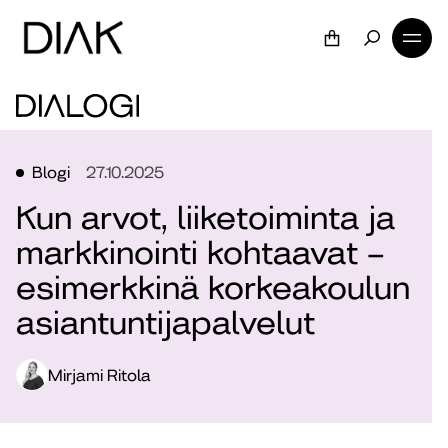
Blogi
27.10.2025
Kun arvot, liiketoiminta ja
markkinointi kohtaavat –
esimerkkinä korkeakoulun
asiantuntijapalvelut
Mirjami Ritola