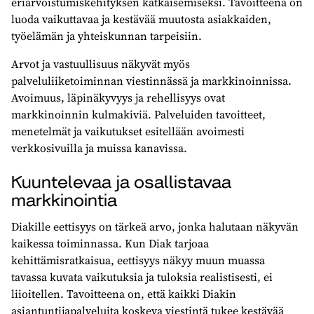
eriarvoistumiskehityksen katkaisemiseksi. Tavoitteena on
luoda vaikuttavaa ja kestävää muutosta asiakkaiden,
työelämän ja yhteiskunnan tarpeisiin.
Arvot ja vastuullisuus näkyvät myös
palveluliiketoiminnan viestinnässä ja markkinoinnissa.
Avoimuus, läpinäkyvyys ja rehellisyys ovat
markkinoinnin kulmakiviä. Palveluiden tavoitteet,
menetelmät ja vaikutukset esitellään avoimesti
verkkosivuilla ja muissa kanavissa.
Kuuntelevaa ja osallistavaa
markkinointia
Diakille eettisyys on tärkeä arvo, jonka halutaan näkyvän
kaikessa toiminnassa. Kun Diak tarjoaa
kehittämisratkaisua, eettisyys näkyy muun muassa
tavassa kuvata vaikutuksia ja tuloksia realistisesti, ei
liioitellen. Tavoitteena on, että kaikki Diakin
asiantuntijapalveluita koskeva viestintä tukee kestävää