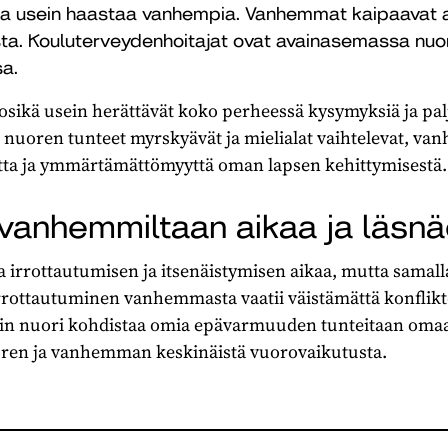
na usein haastaa vanhempia. Vanhemmat kaipaavat 
usta. Kouluterveydenhoitajat ovat avainasemassa nu
sa.
sikä usein herättävät koko perheessä kysymyksiä ja palj
 nuoren tunteet myrskyävät ja mielialat vaihtelevat, va
tta ja ymmärtämättömyyttä oman lapsen kehittymisestä.
 vanhemmiltaan aikaa ja läsn
rrottautumisen ja itsenäistymisen aikaa, mutta samall
rottautuminen vanhemmasta vaatii väistämättä konflikte
ein nuori kohdistaa omia epävarmuuden tunteitaan om
oren ja vanhemman keskinäistä vuorovaikutusta.