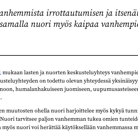
anhemmista irrottautumisen ja itsenä
 samalla nuori myös kaipaa vanhempi
1
mukaan lasten ja nuorten keskusteluyhteys vanhempi
usteluyhteyden on todettu olevan yhteydessä yksinäisy
ainoon, humalanhakuiseen juomiseen, uupumusasteisee
.
ten muutosten ohella nuori harjoittelee myös kykyä tunnis
. Nuori tarvitsee paljon vanhemman tukea omien tunteid
a myös nuori voi herättää käytöksellään vanhemmassa m