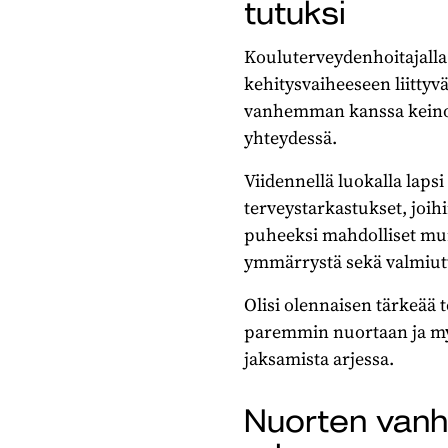
tutuksi
Kouluterveydenhoitajall
kehitysvaiheeseen liittyv
vanhemman kanssa keinoja
yhteydessä.
Viidennellä luokalla lapsi
terveystarkastukset, joi
puheeksi mahdolliset mu
ymmärrystä sekä valmiutt
Olisi olennaisen tärkeää
paremmin nuortaan ja my
jaksamista arjessa.
Nuorten vanh