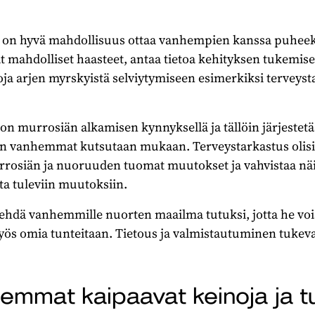
a on hyvä mahdollisuus ottaa vanhempien kanssa puhee
ät mahdolliset haasteet, antaa tietoa kehityksen tukemise
 arjen myrskyistä selviytymiseen esimerkiksi terveyst
 on murrosiän alkamisen kynnyksellä ja tällöin järjestetä
hin vanhemmat kutsutaan mukaan. Terveystarkastus olisi 
rrosiän ja nuoruuden tuomat muutokset ja vahvistaa n
a tuleviin muutoksiin.
 tehdä vanhemmille nuorten maailma tutuksi, jotta he vo
ös omia tunteitaan. Tietous ja valmistautuminen tuk
emmat kaipaavat keinoja ja t