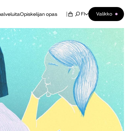
FI
Valikko
alveluita
Opiskelijan opas