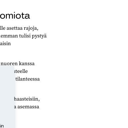
huomiota
e asettaa rajoja,
hemman tulisi pystyä
aisin
a nuoren kanssa
 yläasteelle
amassa tilanteessa
hityshaasteisiin,
llisessa asemassa
in