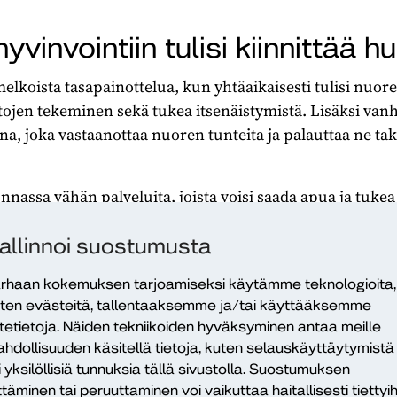
vinvointiin tulisi kiinnittää 
oista tasapainottelua, kun yhtäaikaisesti tulisi nuorell
tojen tekeminen sekä tukea itsenäistymistä. Lisäksi van
, joka vastaanottaa nuoren tunteita ja palauttaa ne tak
nassa vähän palveluita, joista voisi saada apua ja tuke
. Vanhempien osallistuminen koulun toimintaan vähenee
i murrosikä on aika, jolloin vanhempi tarvitsisi toisten s
allinnoi suostumusta
ymmärrystä.
rhaan kokemuksen tarjoamiseksi käytämme teknologioita,
sevat ammatillista ja asiantuntevaa tukea nuoruuden ke
ten evästeitä, tallentaaksemme ja/tai käyttääksemme
itetietoja. Näiden tekniikoiden hyväksyminen antaa meille
tenkin vanhemmat. Kouluterveydenhoitajat ovat ihantee
hdollisuuden käsitellä tietoja, kuten selauskäyttäytymistä
ssa.
i yksilöllisiä tunnuksia tällä sivustolla. Suostumuksen
ttäminen tai peruuttaminen voi vaikuttaa haitallisesti tiettyih