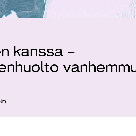
n kanssa –
denhuolto vanhemm
olm