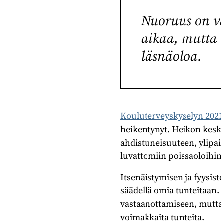
Nuoruus on v
aikaa, mutta
läsnäoloa.
Kouluterveyskyselyn 202
heikentynyt. Heikon kesk
ahdistuneisuuteen, ylip
luvattomiin poissaoloihin
Itsenäistymisen ja fyysis
säädellä omia tunteitaan
vastaanottamiseen, mutt
voimakkaita tunteita.