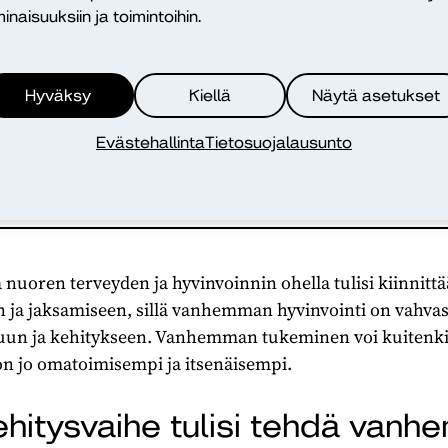
inaisuuksiin ja toimintoihin.
nhuollossa nuoren terveyden ja hyvin
Hyväksy
Kiellä
Näytä asetukset
i kiinnittää huomiota myös vanhemman
Evästehallinta
Tietosuojalausunto
 ja jaksamiseen.
nuoren terveyden ja hyvinvoinnin ohella tulisi kiinnit
ja jaksamiseen, sillä vanhemman hyvinvointi on vahvas
uun ja kehitykseen. Vanhemman tukeminen voi kuitenkin
on jo omatoimisempi ja itsenäisempi.
hitysvaihe tulisi tehdä vanhe