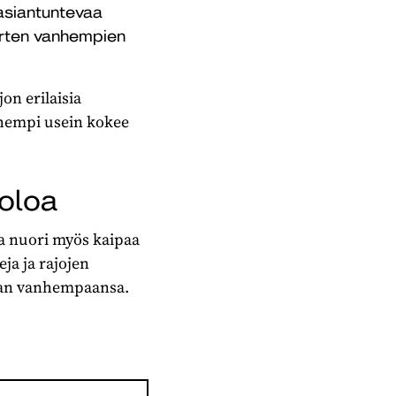
asiantuntevaa
orten vanhempien
on erilaisia
nhempi usein kokee
äoloa
a nuori myös kaipaa
ja ja rajojen
aan vanhempaansa.