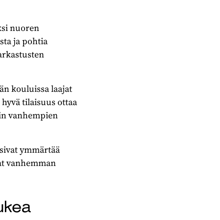
ksi nuoren
sta ja pohtia
arkastusten
än kouluissa laajat
hyvä tilaisuus ottaa
äin vanhempien
isivat ymmärtää
evat vanhemman
ukea