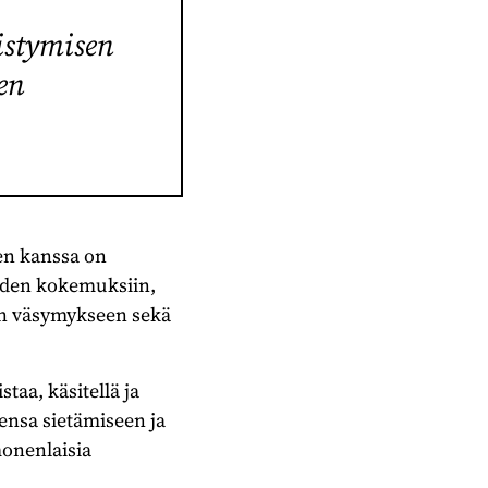
istymisen
en
en kanssa on
yden kokemuksiin,
n väsymykseen sekä
taa, käsitellä ja
ensa sietämiseen ja
onenlaisia