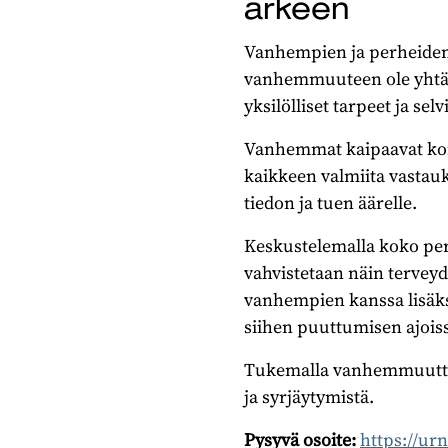
arkeen
Vanhempien ja perheiden 
vanhemmuuteen ole yhtä 
yksilölliset tarpeet ja se
Vanhemmat kaipaavat konkr
kaikkeen valmiita vastau
tiedon ja tuen äärelle.
Keskustelemalla koko per
vahvistetaan näin terveyd
vanhempien kanssa lisäk
siihen puuttumisen ajois
Tukemalla vanhemmuutta,
ja syrjäytymistä.
Pysyvä osoite:
https://ur