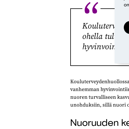
om
Kouluterveyde
ohella tulis
hyvinvointiin
Kouluterveydenhuollossa 
vanhemman hyvinvointiin 
nuoren turvalliseen kasv
unohduksiin, sillä nuori 
Nuoruuden ke