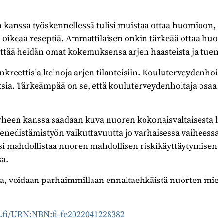
kanssa työskennellessä tulisi muistaa ottaa huomioon, 
oikeaa reseptiä. Ammattilaisen onkin tärkeää ottaa h
lvittää heidän omat kokemuksensa arjen haasteista ja tuen
eettisia keinoja arjen tilanteisiin. Kouluterveydenhoitaj
ksia. Tärkeämpää on se, että kouluterveydenhoitaja osa
heen kanssa saadaan kuva nuoren kokonaisvaltaisesta h
enedistämistyön vaikuttavuutta jo varhaisessa vaiheessa
si mahdollistaa nuoren mahdollisen riskikäyttäytymise
sa.
 voidaan parhaimmillaan ennaltaehkäistä nuorten mie
n.fi/URN:NBN:fi-fe2022041228382