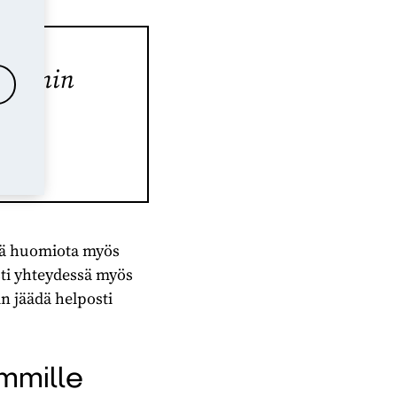
voinnin
tää huomiota myös
ti yhteydessä myös
 jäädä helposti
mmille