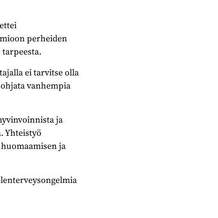
ettei
uomioon perheiden
 tarpeesta.
alla ei tarvitse olla
a ohjata vanhempia
yvinvoinnista ja
. Yhteistyö
n huomaamisen ja
lenterveysongelmia