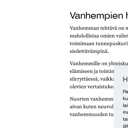
Vanhempien hy
Vanhemman tehtävä on melk
mahdollistaa omien valin
toimimaan tunnepuskurina
siedettävämpinä.
Vanhemmille on yhteiskun
elämiseen ja toimimiseen
siirryttäessä, vaikka juur
H
olevien vertaistukea ja 
Pa
Nuorten vanhemmat tarvit
ku
la
aivan kuten neuvolaikäis
ma
vanhemmuuden tukemise
ta
jä