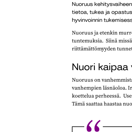
Nuoruus kehitysvaihee
tietoa, tukea ja opast
hyvinvoinnin tukemises
Nuoruus ja etenkin murro
tuntemuksia. Siinä missä
riittämättömyyden tunne
Nuori kaipaa
Nuoruus on vanhemmista i
vanhempien läsnäoloa. Ir
koettelua perheessä. Us
Tämä saattaa haastaa nu