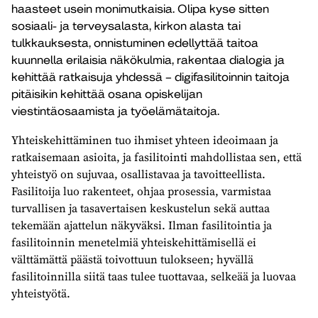
haasteet usein monimutkaisia. Olipa kyse sitten
sosiaali- ja terveysalasta, kirkon alasta tai
tulkkauksesta, onnistuminen edellyttää taitoa
kuunnella erilaisia näkökulmia, rakentaa dialogia ja
kehittää ratkaisuja yhdessä – digifasilitoinnin taitoja
pitäisikin kehittää osana opiskelijan
viestintäosaamista ja työelämätaitoja.
Yhteiskehittäminen tuo ihmiset yhteen ideoimaan ja
ratkaisemaan asioita, ja fasilitointi mahdollistaa sen, että
yhteistyö on sujuvaa, osallistavaa ja tavoitteellista.
Fasilitoija luo rakenteet, ohjaa prosessia, varmistaa
turvallisen ja tasavertaisen keskustelun sekä auttaa
tekemään ajattelun näkyväksi. Ilman fasilitointia ja
fasilitoinnin menetelmiä yhteiskehittämisellä ei
välttämättä päästä toivottuun tulokseen; hyvällä
fasilitoinnilla siitä taas tulee tuottavaa, selkeää ja luovaa
yhteistyötä.