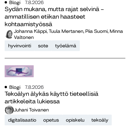
Blogi
7.8.2026
Sydän mukana, mutta rajat selvinä –
ammatillisen etiikan haasteet
kohtaamistyössä
Johanna Käppi, Tuula Mertanen, Piia Suomi, Minna
Valtonen
hyvinvointi
sote
työelämä
Blogi
7.8.2026
Tekoälyn älykäs käyttö tieteellisiä
artikkeleita lukiessa
Juhani Toivanen
digitalisaatio
opetus
opiskelu
tekoäly