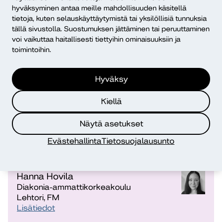
pienryhmätehtävillä. Samalla on huomioitava
hyväksyminen antaa meille mahdollisuuden käsitellä
digieriarvoistuminen ja inklusiivisuus: kaikkien on
tietoja, kuten selauskäyttäytymistä tai yksilöllisiä tunnuksia
voitava osallistua omista lähtökohdistaan huolimatta, ja
tällä sivustolla. Suostumuksen jättäminen tai peruuttaminen
välineet ja ohjeistus on suunniteltava niin, että ne tukevat
voi vaikuttaa haitallisesti tiettyihin ominaisuuksiin ja
yhdenvertaisuutta ja saavutettavuutta.
toimintoihin.
Lähde
Hyväksy
Määttä, A. (2.12.2025). Yhteiskehittäminen mahdollistaa
Kiellä
uudistumisen ja sosiaaliset innovaatiot. Dialogi.
https://dialogi.diak.fi/2025/12/02/yhteiskehittaminen-
Näytä asetukset
mahdollistaa-uudistumisen-ja-sosiaaliset-innovaatiot/
Evästehallinta
Tietosuojalausunto
Kirjoittajat
Hanna Hovila
Diakonia-ammattikorkeakoulu
Lehtori, FM
Lisätiedot