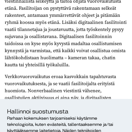
viestinnällistä selkeyttä ja taitoa ohjata vuorovaikutusta
etänä. Fasilitoijan on pystyttävä rakentamaan selkeät
rakenteet, antamaan ymmärrettävät ohjeet ja pitämään
ryhmä koossa myös etänä. Lisäksi digitaalinen fasilitointi
vaatii tilannetajua ja joustavuutta, jotta työskentely pysyy
sujuvana ja osallistavana. Digitaalisen fasilitoinnin
taidoissa on kyse myös kyvystä madaltaa osallistumisen
kynnystä ja varmistaa, että kaikki voivat osallistua omista
lähtökohdistaan huolimatta – kameran takaa, chatin
kautta tai yhteisillä työkaluilla.
Verkkovuorovaikutus eroaa kasvokkain tapahtuvasta
vuorovaikutuksesta, ja se vaatii fasilitoijalta erityistä
huomiota. Nonverbaalinen viestintä vähenee,
osallistujien aktiivisuus ei aina näy, ja digitaalisten
työkalujen käyttö voi sekä mahdollistaa että kuormittaa.
Hallinnoi suostumusta
Hyvä fasilitoija rakentaa selkeät rakenteet, aikataulut ja
pelisäännöt, aktivoi osallistujat eri kanavien kautta ja luo
Parhaan kokemuksen tarjoamiseksi käytämme
teknologioita, kuten evästeitä, tallentaaksemme ja/tai
läsnäolon tunnetta esimerkiksi virittäytymis- ja
käyttääksemme laitetietoja. Näiden tekniikoiden