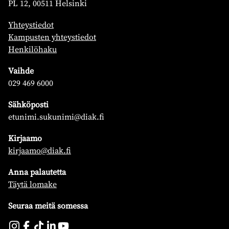
PL 12, 00511 Helsinki
Yhteystiedot
Kampusten yhteystiedot
Henkilöhaku
Vaihde
029 469 6000
Sähköposti
etunimi.sukunimi@diak.fi
Kirjaamo
kirjaamo@diak.fi
Anna palautetta
Täytä lomake
Seuraa meitä somessa