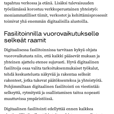
tapahtuu verkossa ja etänä. Lisäksi tulevaisuuden
työelämässä korostuu verkkoperustainen yhteistyö:
moniammatilliset tiimit, verkostot ja kehittämisprosessit
toimivat yhä enemmän digitaalisilla alustoilla.
Fasilitoinnilla vuorovaikutukselle
selkeät raamit
Digitaalisessa fasilitoinnissa tarvitaan kykyä ohjata
vuorovaikutusta niin, että kaikki pääsevät mukaan ja
yhteinen ajattelu etenee sujuvasti. Hyvä digitaalinen
fasilitoija osaa valita tarkoituksenmukaiset työkalut,
tehdä keskustelusta näkyvää ja rakentaa selkeät
rakenteet, jotka tukevat päätöksentekoa ja yhteistyötä.
Pohjimmiltaan digitaalinen fasilitointi on viestintää:
selkeyttä, rytmitystä ja osallistamisen taitoa nopeasti
muuttuvissa ympäristöissä.
Digitaalinen fasilitointi edellyttää ennen kaikkea