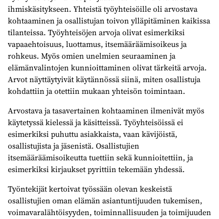
ihmiskäsitykseen. Yhteistä työyhteisöille oli arvostava
kohtaaminen ja osallistujan toivon ylläpitäminen kaikissa
tilanteissa. Työyhteisöjen arvoja olivat esimerkiksi
vapaaehtoisuus, luottamus, itsemääräämisoikeus ja
rohkeus. Myös omien unelmien seuraaminen ja
elämänvalintojen kunnioittaminen olivat tärkeitä arvoja.
Arvot näyttäytyivät käytännössä siinä, miten osallistuja
kohdattiin ja otettiin mukaan yhteisön toimintaan.
Arvostava ja tasavertainen kohtaaminen ilmenivät myös
käytetyssä kielessä ja käsitteissä. Työyhteisöissä ei
esimerkiksi puhuttu asiakkaista, vaan kävijöistä,
osallistujista ja jäsenistä. Osallistujien
itsemääräämisoikeutta tuettiin sekä kunnioitettiin, ja
esimerkiksi kirjaukset pyrittiin tekemään yhdessä.
Työntekijät kertoivat työssään olevan keskeistä
osallistujien oman elämän asiantuntijuuden tukemisen,
voimavaralähtöisyyden, toiminnallisuuden ja toimijuuden