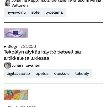
Johanna Käppi, Tuula Mertanen, Piia Suomi, Minna
Valtonen
hyvinvointi
sote
työelämä
Blogi
7.8.2026
Tekoälyn älykäs käyttö tieteellisiä
artikkeleita lukiessa
Juhani Toivanen
digitalisaatio
opetus
opiskelu
tekoäly