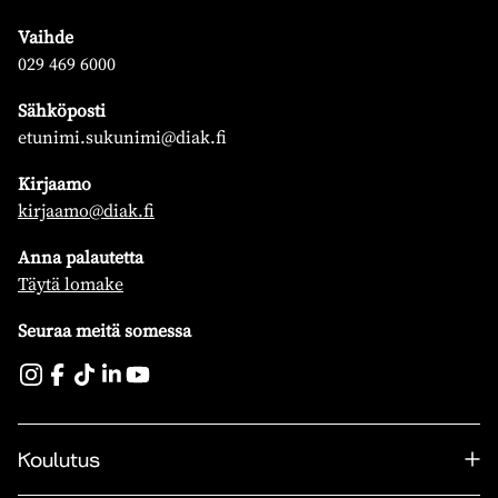
Vaihde
029 469 6000
Sähköposti
etunimi.sukunimi@diak.fi
Kirjaamo
kirjaamo@diak.fi
Anna palautetta
Täytä lomake
Seuraa meitä somessa
Koulutus