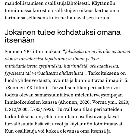
mahdollistamisen osallistujalähtöisesti. Käytännön
toiminnassa korostui osallistujien oikeus kertoa oma
tarinansa sellaisena kuin he haluavat sen kertoa.
Jokainen tulee kohdatuksi omana
itsenään
Suomen YK-liiton mukaan “
jokaisella on myös oikeus tuntea
olonsa turvalliseksi tapahtumissa ilman pelkoa
minkäänlaisesta syrjinnästä, häirinnästä, seksuaalisesta,
fyysisestä tai verbaalisesta ahdistelusta”
. Tarkoituksena on
luoda yhdenvertaista, avointa ja kunnioittavaa ilmapiiriä.
(Suomen YK-liitto.) Turvallisen tilan periaatteen voi
todeta olevan samansuuntainen mielenterveystoipujan
ihmisoikeuksien kanssa (Ahonen, 2020; Vorma ym., 2020;
L 812/2000, L785/1992). Turvallisen tilan periaatteiden
tarkoituksena on, että toimintaan osallistuvat jakavat
turvallisuutta lisäävät arvot ja käytännön toimintatavat.
Kun osallistuja voi kokea olevansa oma itsensä ja