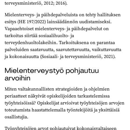
terveysministeriö, 2012; 2016).
Mielenterveys- ja päihdepalveluista on tehty hallituksen
esitys (HE 197/2022) lainsäädännön uudistamiseksi.
Vapaaehtoiset mielenterveys- ja päihdepalvelut on
tarkoitus siirtää sosiaalihuolto- ja
terveydenhuoltolakeihin. Tarkoituksena on parantaa
palveluiden saatavuutta, saavutettavuutta, vaikuttavuutta
ja kokonaisuutta (Sosiaali- ja terveysministeriö, 2021).
Mielenterveystyö pohjautuu
arvoihin
Miten valtakunnallisten strategioiden ja ohjelmien
periaatteet näkyivät opiskelijoiden tarkastelemissa
työyhteisöissä? Opiskelijat arvioivat työyhteisöjen arvojen
toteutumista haastattelemalla työntekijöitä ja yksittäisiä
osallistujia.
Työnyhteisöjen arvot pohjautuivat kokonaisvaltaiseen