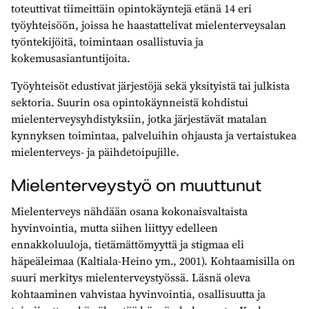
toteuttivat tiimeittäin opintokäyntejä etänä 14 eri
työyhteisöön, joissa he haastattelivat mielenterveysalan
työntekijöitä, toimintaan osallistuvia ja
kokemusasiantuntijoita.
Työyhteisöt edustivat järjestöjä sekä yksityistä tai julkista
sektoria. Suurin osa opintokäynneistä kohdistui
mielenterveysyhdistyksiin, jotka järjestävät matalan
kynnyksen toimintaa, palveluihin ohjausta ja vertaistukea
mielenterveys- ja päihdetoipujille.
Mielenterveystyö on muuttunut
Mielenterveys nähdään osana kokonaisvaltaista
hyvinvointia, mutta siihen liittyy edelleen
ennakkoluuloja, tietämättömyyttä ja stigmaa eli
häpeäleimaa (Kaltiala-Heino ym., 2001). Kohtaamisilla on
suuri merkitys mielenterveystyössä. Läsnä oleva
kohtaaminen vahvistaa hyvinvointia, osallisuutta ja