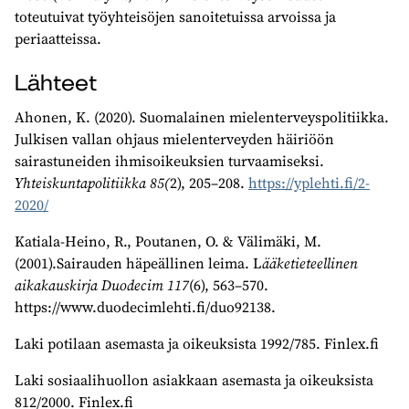
toteutuivat työyhteisöjen sanoitetuissa arvoissa ja
periaatteissa.
Lähteet
Ahonen, K. (2020). Suomalainen mielenterveyspolitiikka.
Julkisen vallan ohjaus mielenterveyden häiriöön
sairastuneiden ihmisoikeuksien turvaamiseksi.
Yhteiskuntapolitiikka
85(
2), 205–208.
https://yplehti.fi/2-
2020/
Katiala-Heino, R., Poutanen, O. & Välimäki, M.
(2001).Sairauden häpeällinen leima. L
ääketieteellinen
aikakauskirja Duodecim 117
(6), 563–570.
https://www.duodecimlehti.fi/duo92138.
Laki potilaan asemasta ja oikeuksista 1992/785. Finlex.fi
Laki sosiaalihuollon asiakkaan asemasta ja oikeuksista
812/2000. Finlex.fi