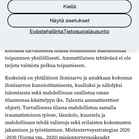
Kiellä
On tärkeää saada itse rakentaa oma roolinsa toiveidensa
Näytä asetukset
ja voimavarojensa mukaisesti. Osallistuja saattoi käydä
Evästehallinta
Tietosuojalausunto
esimerkiksi kahvilla, lounaalla, lukemassa lehtiä,
keskustelemassa tai toimia vapaaehtoisena. Yhteisesti
koetussa turvallisessa tilassa toimiminen mahdollistaa
toipumisen yksilöllisesti. Ammattilaisen tehtävänä ei ole
tarjota valmista polkua toipumiseen.
Keskeistä on yhtäläinen ihmisarvo ja asiakkaan kokemus
ihmisarvon kunnioittamisesta, kuulluksi ja nähdyksi
tulemisesta sekä mahdollisuus osallistua oman
tilanteensa käsittelyyn (ks. Talentia ammattieettiset
ohjeet). Turvallisessa tilassa mahdollistuu samalla
traumatietoinen työote, läsnäolo, kuuntelu ja
mahdollisuus tehdä valintoja sekä erilaisten kokemusten
jakaminen ja työstäminen. Mielenterveysstrategian 2020
-2030 (Vorma ym., 2020) mielenterveysoikeudet