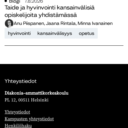
Blogi
7.8.2026
Taide ja hyvinvointi kansainvälisiä
opiskelijoita yhdistämässä
Anu Piispanen, Jaana Rintala, Minna Ivanainen
hyvinvointi
kansainvälisyys
opetus
Yhteystiedot
Diakonia–ammattikorkeakoulu
PL 12, 00511 Helsinki
Yhteystiedot
Kampusten yhteystiedot
Henkilöhaku