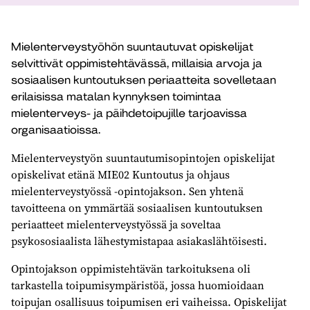
Mielenterveystyöhön suuntautuvat opiskelijat
selvittivät oppimistehtävässä, millaisia arvoja ja
sosiaalisen kuntoutuksen periaatteita sovelletaan
erilaisissa matalan kynnyksen toimintaa
mielenterveys- ja päihdetoipujille tarjoavissa
organisaatioissa.
Mielenterveystyön suuntautumisopintojen opiskelijat
opiskelivat etänä MIE02 Kuntoutus ja ohjaus
mielenterveystyössä -opintojakson. Sen yhtenä
tavoitteena on ymmärtää sosiaalisen kuntoutuksen
periaatteet mielenterveystyössä ja soveltaa
psykososiaalista lähestymistapaa asiakaslähtöisesti.
Opintojakson oppimistehtävän tarkoituksena oli
tarkastella toipumisympäristöä, jossa huomioidaan
toipujan osallisuus toipumisen eri vaiheissa. Opiskelijat