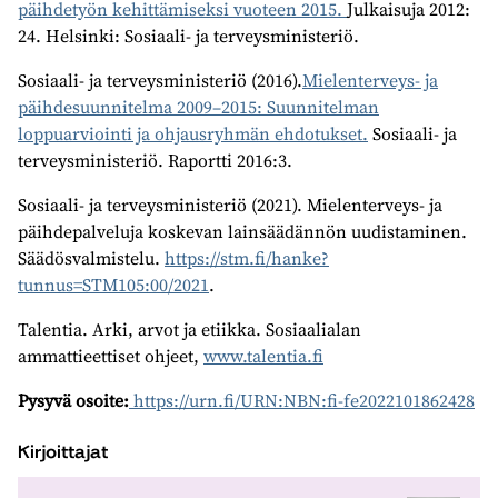
päihdetyön kehittämiseksi vuoteen 2015.
Julkaisuja 2012:
24. Helsinki: Sosiaali- ja terveysministeriö.
Sosiaali- ja terveysministeriö (2016).
Mielenterveys- ja
päihdesuunnitelma 2009–2015: Suunnitelman
loppuarviointi ja ohjausryhmän ehdotukset.
Sosiaali- ja
terveysministeriö. Raportti 2016:3.
Sosiaali- ja terveysministeriö (2021). Mielenterveys- ja
päihdepalveluja koskevan lainsäädännön uudistaminen.
Säädösvalmistelu.
https://stm.fi/hanke?
tunnus=STM105:00/2021
.
Talentia. Arki, arvot ja etiikka. Sosiaalialan
ammattieettiset ohjeet,
www.talentia.fi
Pysyvä osoite:
https://urn.fi/URN:NBN:fi-fe2022101862428
Kirjoittajat