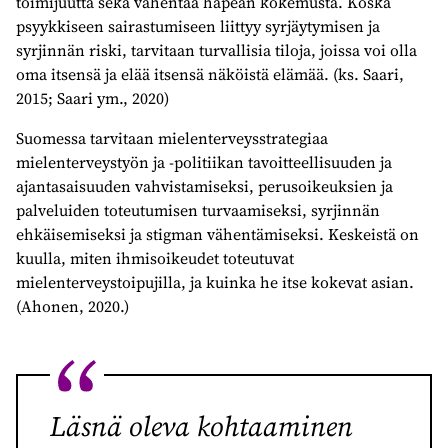
toimijuutta sekä vähentää häpeän kokemusta. Koska
psyykkiseen sairastumiseen liittyy syrjäytymisen ja
syrjinnän riski, tarvitaan turvallisia tiloja, joissa voi olla
oma itsensä ja elää itsensä näköistä elämää. (ks. Saari,
2015; Saari ym., 2020)
Suomessa tarvitaan mielenterveysstrategiaa
mielenterveystyön ja -politiikan tavoitteellisuuden ja
ajantasaisuuden vahvistamiseksi, perusoikeuksien ja
palveluiden toteutumisen turvaamiseksi, syrjinnän
ehkäisemiseksi ja stigman vähentämiseksi. Keskeistä on
kuulla, miten ihmisoikeudet toteutuvat
mielenterveystoipujilla, ja kuinka he itse kokevat asian.
(Ahonen, 2020.)
Läsnä oleva kohtaaminen