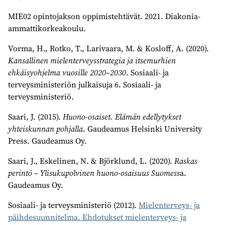
MIE02 opintojakson oppimistehtävät. 2021. Diakonia-
ammattikorkeakoulu.
Vorma, H., Rotko, T., Larivaara, M. & Kosloff, A. (2020).
Kansallinen mielenterveysstrategia ja itsemurhien
ehkäisyohjelma vuosille 2020–2030
. Sosiaali- ja
terveysministeriön julkaisuja 6. Sosiaali- ja
terveysministeriö.
Saari, J. (2015).
Huono-osaiset. Elämän edellytykset
yhteiskunnan pohjalla
. Gaudeamus Helsinki University
Press. Gaudeamus Oy.
Saari, J., Eskelinen, N. & Björklund, L. (2020).
Raskas
perintö – Ylisukupolvinen huono-osaisuus Suomess
a.
Gaudeamus Oy.
Sosiaali- ja terveysministeriö (2012).
Mielenterveys- ja
päihdesuunnitelma. Ehdotukset mielenterveys- ja