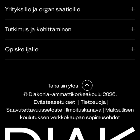
Yrityksille ja organisaatioille
Tutkimus ja kehittäminen
Opiskelijalle
Takaisin ylös
© Diakonia–ammattikorkeakoulu 2026.
Evästeasetukset
|
Tietosuoja
|
Saavutettavuusseloste
|
Ilmoituskanava
|
Maksullisen
koulutuksen verkkokaupan sopimusehdot