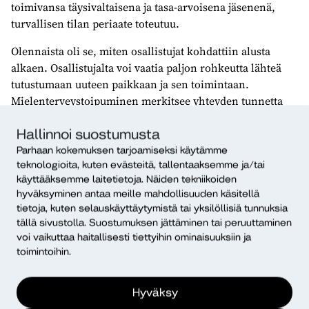
toimivansa täysivaltaisena ja tasa-arvoisena jäsenenä,
turvallisen tilan periaate toteutuu.
Olennaista oli se, miten osallistujat kohdattiin alusta
alkaen. Osallistujalta voi vaatia paljon rohkeutta lähteä
tutustumaan uuteen paikkaan ja sen toimintaan.
Mielenterveystoipuminen merkitsee yhteyden tunnetta
yhteisöön, ympäristöön ja itseensä. Yhteisöllisyys
perustuu mahdollisuuteen liittyä ja kokea olevansa
Hallinnoi suostumusta
osallinen.
Parhaan kokemuksen tarjoamiseksi käytämme
teknologioita, kuten evästeitä, tallentaaksemme ja/tai
käyttääksemme laitetietoja. Näiden tekniikoiden
hyväksyminen antaa meille mahdollisuuden käsitellä
tietoja, kuten selauskäyttäytymistä tai yksilöllisiä tunnuksia
tällä sivustolla. Suostumuksen jättäminen tai peruuttaminen
Olennaista oli se, miten
voi vaikuttaa haitallisesti tiettyihin ominaisuuksiin ja
osallistujat kohdattiin alusta
toimintoihin.
alkaen.
Hyväksy