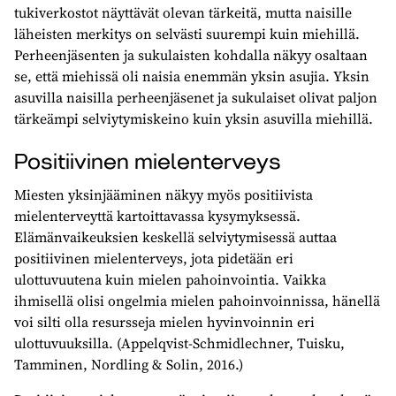
tukiverkostot näyttävät olevan tärkeitä, mutta naisille
läheisten merkitys on selvästi suurempi kuin miehillä.
Perheenjäsenten ja sukulaisten kohdalla näkyy osaltaan
se, että miehissä oli naisia enemmän yksin asujia. Yksin
asuvilla naisilla perheenjäsenet ja sukulaiset olivat paljon
tärkeämpi selviytymiskeino kuin yksin asuvilla miehillä.
Positiivinen mielenterveys
Miesten yksinjääminen näkyy myös positiivista
mielenterveyttä kartoittavassa kysymyksessä.
Elämänvaikeuksien keskellä selviytymisessä auttaa
positiivinen mielenterveys, jota pidetään eri
ulottuvuutena kuin mielen pahoinvointia. Vaikka
ihmisellä olisi ongelmia mielen pahoinvoinnissa, hänellä
voi silti olla resursseja mielen hyvinvoinnin eri
ulottuvuuksilla. (Appelqvist-Schmidlechner, Tuisku,
Tamminen, Nordling & Solin, 2016.)