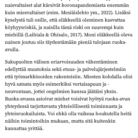
naisvaltaiset alat kärsivät koronapandemiasta enemmän
kuin miesvaltaiset (esim. Mesiäislehto ym., 2022). Lisäksi
kyselystä tuli esille, että eläkkeellä oleminen kasvattaa
köyhyysriskiä, ja naisilla tämä riski on suurempi kuin
miehillä (Laihiala & Ohisalo, 2017). Moni eläkkeellä oleva
nainen joutuu siis täydentämään pieniä tulojaan ruoka-
avulla.
Sukupuolten välisen eriarvoisuuden vähentäminen
edellyttää muutoksia sekä etuus- ja palvelujärjestelmiin
että työmarkkinoiden rakenteisiin. Miesten kohdalla olisi
hyvä satsata myös esimerkiksi vertaisapuun ja -
neuvontaan, jottei ongelmien kanssa jäätäisi yksin.
Ruoka-avussa asioivat miehet voisivat hyötyä ruoka-avun
yhteydessä tarjottavasta yhteisöllisestä toiminnasta ja
yhteisruokailuista. Voi ehkä olla vaikeaa houkutella heitä
näihin toimintoihin mukaan, mutta sitä kuitenkin
kannattaa yrittää.