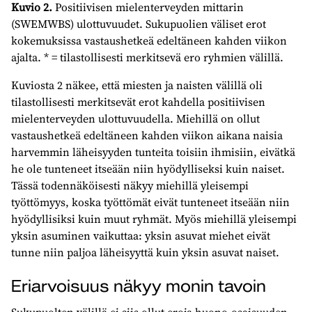
Kuvio 2.
Positiivisen mielenterveyden mittarin
(SWEMWBS) ulottuvuudet. Sukupuolien väliset erot
kokemuksissa vastaushetkeä edeltäneen kahden viikon
ajalta. * = tilastollisesti merkitsevä ero ryhmien välillä.
Kuviosta 2 näkee, että miesten ja naisten välillä oli
tilastollisesti merkitsevät erot kahdella positiivisen
mielenterveyden ulottuvuudella. Miehillä on ollut
vastaushetkeä edeltäneen kahden viikon aikana naisia
harvemmin läheisyyden tunteita toisiin ihmisiin, eivätkä
he ole tunteneet itseään niin hyödylliseksi kuin naiset.
Tässä todennäköisesti näkyy miehillä yleisempi
työttömyys, koska työttömät eivät tunteneet itseään niin
hyödyllisiksi kuin muut ryhmät. Myös miehillä yleisempi
yksin asuminen vaikuttaa: yksin asuvat miehet eivät
tunne niin paljoa läheisyyttä kuin yksin asuvat naiset.
Eriarvoisuus näkyy monin tavoin
Sukupuolten välillä ei siis ollut eroja huono-osaisuuden,