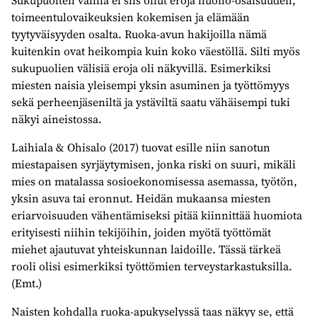
toimeentulovaikeuksien kokemisen ja elämään
tyytyväisyyden osalta. Ruoka-avun hakijoilla nämä
kuitenkin ovat heikompia kuin koko väestöllä. Silti myös
sukupuolien välisiä eroja oli näkyvillä. Esimerkiksi
miesten naisia yleisempi yksin asuminen ja työttömyys
sekä perheenjäseniltä ja ystäviltä saatu vähäisempi tuki
näkyi aineistossa.
Laihiala & Ohisalo (2017) tuovat esille niin sanotun
miestapaisen syrjäytymisen, jonka riski on suuri, mikäli
mies on matalassa sosioekonomisessa asemassa, työtön,
yksin asuva tai eronnut. Heidän mukaansa miesten
eriarvoisuuden vähentämiseksi pitää kiinnittää huomiota
erityisesti niihin tekijöihin, joiden myötä työttömät
miehet ajautuvat yhteiskunnan laidoille. Tässä tärkeä
rooli olisi esimerkiksi työttömien terveystarkastuksilla.
(Emt.)
Naisten kohdalla ruoka-apukyselyssä taas näkyy se, että