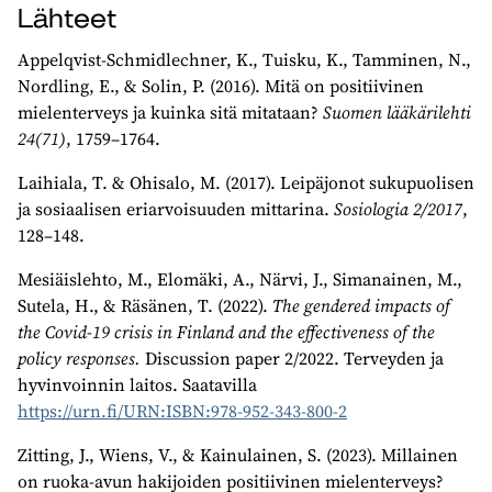
Lähteet
Appelqvist-Schmidlechner, K., Tuisku, K., Tamminen, N.,
Nordling, E., & Solin, P. (2016). Mitä on positiivinen
mielenterveys ja kuinka sitä mitataan?
Suomen lääkärilehti
24(71)
, 1759–1764.
Laihiala, T. & Ohisalo, M. (2017). Leipäjonot sukupuolisen
ja sosiaalisen eriarvoisuuden mittarina.
Sosiologia 2/2017
,
128–148.
Mesiäislehto, M., Elomäki, A., Närvi, J., Simanainen, M.,
Sutela, H., & Räsänen, T. (2022).
The gendered impacts of
the Covid-19 crisis in Finland and the effectiveness of the
policy responses.
Discussion paper 2/2022. Terveyden ja
hyvinvoinnin laitos. Saatavilla
https://urn.fi/URN:ISBN:978-952-343-800-2
Zitting, J., Wiens, V., & Kainulainen, S. (2023). Millainen
on ruoka-avun hakijoiden positiivinen mielenterveys?