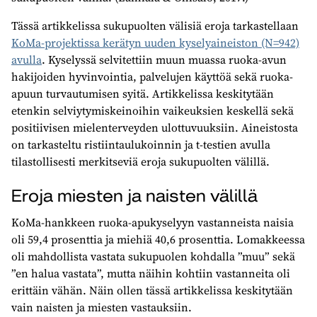
Tässä artikkelissa sukupuolten välisiä eroja tarkastellaan
KoMa-projektissa kerätyn uuden kyselyaineiston (N=942)
avulla
. Kyselyssä selvitettiin muun muassa ruoka-avun
hakijoiden hyvinvointia, palvelujen käyttöä sekä ruoka-
apuun turvautumisen syitä. Artikkelissa keskitytään
etenkin selviytymiskeinoihin vaikeuksien keskellä sekä
positiivisen mielenterveyden ulottuvuuksiin. Aineistosta
on tarkasteltu ristiintaulukoinnin ja t-testien avulla
tilastollisesti merkitseviä eroja sukupuolten välillä.
Eroja miesten ja naisten välillä
KoMa-hankkeen ruoka-apukyselyyn vastanneista naisia
oli 59,4 prosenttia ja miehiä 40,6 prosenttia. Lomakkeessa
oli mahdollista vastata sukupuolen kohdalla ”muu” sekä
”en halua vastata”, mutta näihin kohtiin vastanneita oli
erittäin vähän. Näin ollen tässä artikkelissa keskitytään
vain naisten ja miesten vastauksiin.