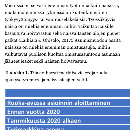
Miehissä on selvästi enemmän työttömiä kuin naisissa,
mutta molemmissa ryhmissä on kuitenkin eniten
työkyvyttömyys- tai vanhuuseläkeläisiä. Työssäkäyviä
naisia on miehiä enemmän, mihin vaikuttaa naisille
kasautuva hoivavastuu sekä naisvaltaisten alojen pienet
palkat (Laihiala & Ohisalo, 2017). Asumismuodon osalta
naisissa on miehiä enemmän omistusasujia, mihin
vaikuttavat puolison kuoltua omistusasuntoon asumaan
jääneet lesket sekä naisten hoivavastuu.
Taulukko 1.
Tilastollisesti merkitseviä eroja ruoka-
apukyselyn mies- ja naisvastaajien välillä.