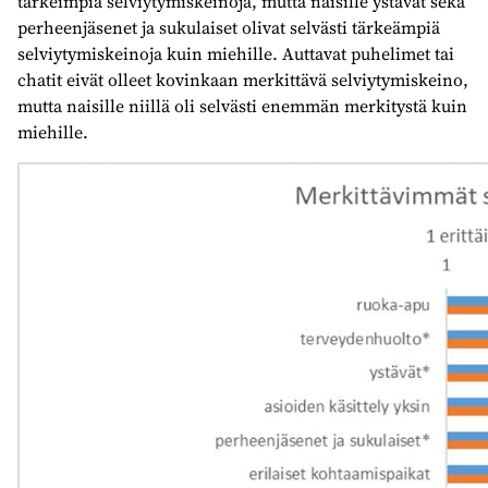
tärkeimpiä selviytymiskeinoja, mutta naisille ystävät sekä
perheenjäsenet ja sukulaiset olivat selvästi tärkeämpiä
selviytymiskeinoja kuin miehille. Auttavat puhelimet tai
chatit eivät olleet kovinkaan merkittävä selviytymiskeino,
mutta naisille niillä oli selvästi enemmän merkitystä kuin
miehille.