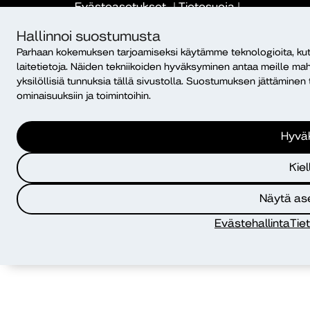
Evästeasetukset
|
Tietosuoja
|
Saavutettavuusseloste
|
Ilmoituskanava
|
Maksullisen
Hallinnoi suostumusta
koulutuksen verkkokaupan sopimusehdot
Parhaan kokemuksen tarjoamiseksi käytämme teknologioita, ku
laitetietoja. Näiden tekniikoiden hyväksyminen antaa meille mah
yksilöllisiä tunnuksia tällä sivustolla. Suostumuksen jättäminen t
ominaisuuksiin ja toimintoihin.
Hyvä
Kiel
Näytä as
Evästehallinta
Tie