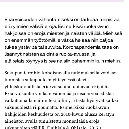
Eriarvoisuuden vähentämiseksi on tärkeää tunnistaa
eri ryhmien välisiä eroja. Esimerkiksi ruoka-avun
hakijoissa on eroja miesten ja naisten välillä. Miehissä
on enemmän työttömiä, eivätkä he saa niin paljoa
tukea ystäviltä tai suvulta. Koronapandemia taas on
lisännyt naisten asiointia ruoka-avussa, ja
eläkeläisköyhyys iskee naisiin pahemmin kuin miehiin.
Sukupuolieroihin kohdistuvalla tutkimuksella voidaan
tunnistaa sukupuoleen yhteydessä olevia
yhteiskunnallista eriarvoisuutta tuottavia tekijöitä.
Eriarvoisuutta voidaan vähentää ja tasa-arvoa edistää
vaikuttamalla näihin tekijöihin, ja tästä hyötyvät kaikki
sukupuolesta riippumatta. Esimerkiksi ruoka-avun
hakijoiden keskuudesta on 2010-luvun alussa kerätyn
aineiston avulla tunnistettu monenlaisia eroja
sukupuolten välillä. (Laihiala & Ohisalo, 2017.)