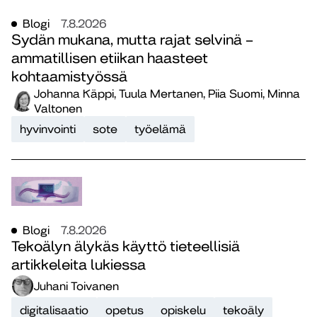
Blogi
7.8.2026
Sydän mukana, mutta rajat selvinä –
ammatillisen etiikan haasteet
kohtaamistyössä
Johanna Käppi, Tuula Mertanen, Piia Suomi, Minna
Valtonen
hyvinvointi
sote
työelämä
Blogi
7.8.2026
Tekoälyn älykäs käyttö tieteellisiä
artikkeleita lukiessa
Juhani Toivanen
digitalisaatio
opetus
opiskelu
tekoäly