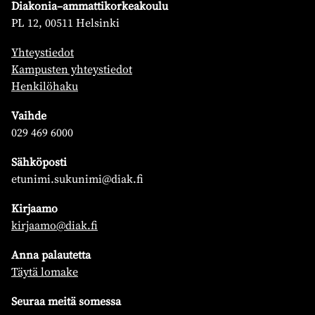
Diakonia–ammattikorkeakoulu
PL 12, 00511 Helsinki
Yhteystiedot
Kampusten yhteystiedot
Henkilöhaku
Vaihde
029 469 6000
Sähköposti
etunimi.sukunimi@diak.fi
Kirjaamo
kirjaamo@diak.fi
Anna palautetta
Täytä lomake
Seuraa meitä somessa