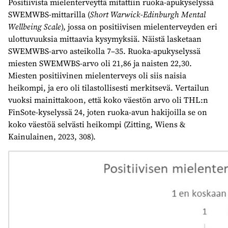
Positiivista mielenterveyttä mitattiin ruoka-apukyselyssä
SWEMWBS-mittarilla (
Short Warwick-Edinburgh Mental
Wellbeing Scale
), jossa on positiivisen mielenterveyden eri
ulottuvuuksia mittaavia kysymyksiä. Näistä lasketaan
SWEMWBS-arvo asteikolla 7–35. Ruoka-apukyselyssä
miesten SWEMWBS-arvo oli 21,86 ja naisten 22,30.
Miesten positiivinen mielenterveys oli siis naisia
heikompi, ja ero oli tilastollisesti merkitsevä. Vertailun
vuoksi mainittakoon, että koko väestön arvo oli THL:n
FinSote-kyselyssä 24, joten ruoka-avun hakijoilla se on
koko väestöä selvästi heikompi (Zitting, Wiens &
Kainulainen, 2023, 308).