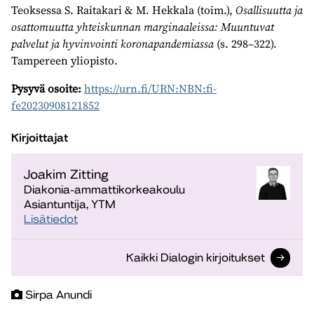
Teoksessa S. Raitakari & M. Hekkala (toim.),
Osallisuutta ja
osattomuutta yhteiskunnan marginaaleissa: Muuntuvat
palvelut ja hyvinvointi koronapandemiassa
(s. 298–322).
Tampereen yliopisto.
Pysyvä osoite:
https://urn.fi/URN:NBN:fi-
fe20230908121852
Kirjoittajat
Joakim Zitting
Diakonia-ammattikorkeakoulu
Asiantuntija, YTM
Lisätiedot
Kaikki Dialogin kirjoitukset
Sirpa Anundi