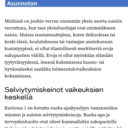
Miehissä on jonkin verran enemmän yksin asuvia naisiin
verrattuna, kun taas yksinhuoltajat ovat enimmäkseen
naisia. Muissa taustamuuttujissa, kuten ikäluokissa tai
keski-iässä, koulutuksessa tai vastaajan asuinkunnan
kuntatyypissä, ei ollut tilastollisesti merkitseviä eroja
sukupuolten välillä. Eroja ei ollut myöskään elämään
tyytyväisyydessä, itsensä kokemisessa huono- tai
hyväosaiseksi saatikka toimeentulovaikeuksien
kokemisessa.
Selviytymiskeinot vaikeuksien
keskellä
Kuviossa 1 on kuvattu ruoka-apukyselyyn vastanneiden
miesten ja naisten selviytymiskeinoja. Ruoka-apu ja
terveydenhuolto ovat olleet kummallekin sukupuolelle