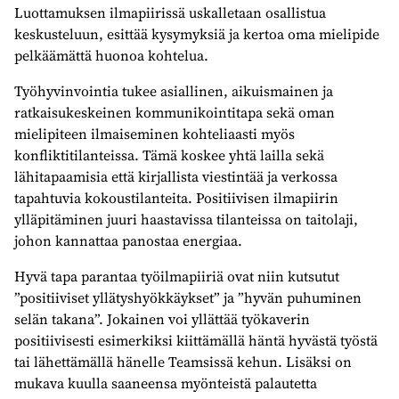
Luottamuksen ilmapiirissä uskalletaan osallistua
keskusteluun, esittää kysymyksiä ja kertoa oma mielipide
pelkäämättä huonoa kohtelua.
Työhyvinvointia tukee asiallinen, aikuismainen ja
ratkaisukeskeinen kommunikointitapa sekä oman
mielipiteen ilmaiseminen kohteliaasti myös
konfliktitilanteissa. Tämä koskee yhtä lailla sekä
lähitapaamisia että kirjallista viestintää ja verkossa
tapahtuvia kokoustilanteita. Positiivisen ilmapiirin
ylläpitäminen juuri haastavissa tilanteissa on taitolaji,
johon kannattaa panostaa energiaa.
Hyvä tapa parantaa työilmapiiriä ovat niin kutsutut
”positiiviset yllätyshyökkäykset” ja ”hyvän puhuminen
selän takana”. Jokainen voi yllättää työkaverin
positiivisesti esimerkiksi kiittämällä häntä hyvästä työstä
tai lähettämällä hänelle Teamsissä kehun. Lisäksi on
mukava kuulla saaneensa myönteistä palautetta