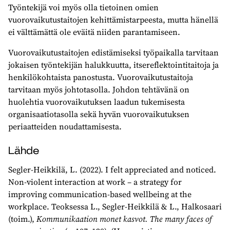
Työntekijä voi myös olla tietoinen omien
vuorovaikutustaitojen kehittämistarpeesta, mutta hänellä
ei välttämättä ole eväitä niiden parantamiseen.
Vuorovaikutustaitojen edistämiseksi työpaikalla tarvitaan
jokaisen työntekijän halukkuutta, itsereflektointitaitoja ja
henkilökohtaista panostusta. Vuorovaikutustaitoja
tarvitaan myös johtotasolla. Johdon tehtävänä on
huolehtia vuorovaikutuksen laadun tukemisesta
organisaatiotasolla sekä hyvän vuorovaikutuksen
periaatteiden noudattamisesta.
Lähde
Segler-Heikkilä, L. (2022). I felt appreciated and noticed.
Non-violent interaction at work – a strategy for
improving communication-based wellbeing at the
workplace. Teoksessa L., Segler-Heikkilä & L., Halkosaari
(toim.),
Kommunikaation monet kasvot. The many faces of