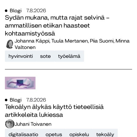
Blogi
7.8.2026
Sydän mukana, mutta rajat selvinä –
ammatillisen etiikan haasteet
kohtaamistyössä
Johanna Käppi, Tuula Mertanen, Piia Suomi, Minna
Valtonen
hyvinvointi
sote
työelämä
Blogi
7.8.2026
Tekoälyn älykäs käyttö tieteellisiä
artikkeleita lukiessa
Juhani Toivanen
digitalisaatio
opetus
opiskelu
tekoäly