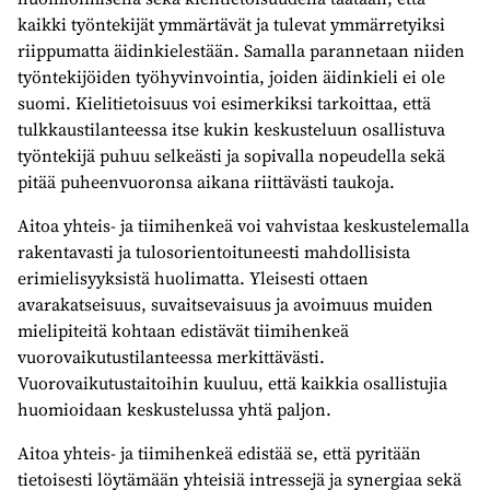
kaikki työntekijät ymmärtävät ja tulevat ymmärretyiksi
riippumatta äidinkielestään. Samalla parannetaan niiden
työntekijöiden työhyvinvointia, joiden äidinkieli ei ole
suomi. Kielitietoisuus voi esimerkiksi tarkoittaa, että
tulkkaustilanteessa itse kukin keskusteluun osallistuva
työntekijä puhuu selkeästi ja sopivalla nopeudella sekä
pitää puheenvuoronsa aikana riittävästi taukoja.
Aitoa yhteis- ja tiimihenkeä voi vahvistaa keskustelemalla
rakentavasti ja tulosorientoituneesti mahdollisista
erimielisyyksistä huolimatta. Yleisesti ottaen
avarakatseisuus, suvaitsevaisuus ja avoimuus muiden
mielipiteitä kohtaan edistävät tiimihenkeä
vuorovaikutustilanteessa merkittävästi.
Vuorovaikutustaitoihin kuuluu, että kaikkia osallistujia
huomioidaan keskustelussa yhtä paljon.
Aitoa yhteis- ja tiimihenkeä edistää se, että pyritään
tietoisesti löytämään yhteisiä intressejä ja synergiaa sekä