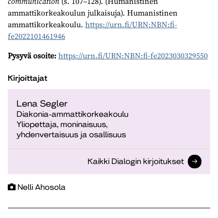
communication
(s. 107–128). (Humanistinen
ammattikorkeakoulun julkaisuja). Humanistinen
ammattikorkeakoulu.
https://urn.fi/URN:NBN:fi-
fe2022101461946
Pysyvä osoite:
https://urn.fi/URN:NBN:fi-fe2023030329550
Kirjoittajat
Lena Segler
Diakonia-ammattikorkeakoulu
Yliopettaja, moninaisuus,
yhdenvertaisuus ja osallisuus
Kaikki Dialogin kirjoitukset
Nelli Ahosola