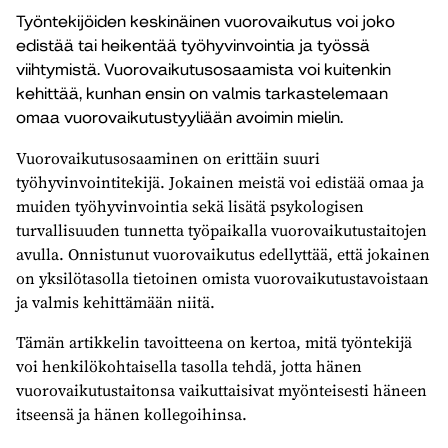
Työntekijöiden keskinäinen vuorovaikutus voi joko
edistää tai heikentää työhyvinvointia ja työssä
viihtymistä. Vuorovaikutusosaamista voi kuitenkin
kehittää, kunhan ensin on valmis tarkastelemaan
omaa vuorovaikutustyyliään avoimin mielin.
Vuorovaikutusosaaminen on erittäin suuri
työhyvinvointitekijä. Jokainen meistä voi edistää omaa ja
muiden työhyvinvointia sekä lisätä psykologisen
turvallisuuden tunnetta työpaikalla vuorovaikutustaitojen
avulla. Onnistunut vuorovaikutus edellyttää, että jokainen
on yksilötasolla tietoinen omista vuorovaikutustavoistaan
ja valmis kehittämään niitä.
Tämän artikkelin tavoitteena on kertoa, mitä työntekijä
voi henkilökohtaisella tasolla tehdä, jotta hänen
vuorovaikutustaitonsa vaikuttaisivat myönteisesti häneen
itseensä ja hänen kollegoihinsa.