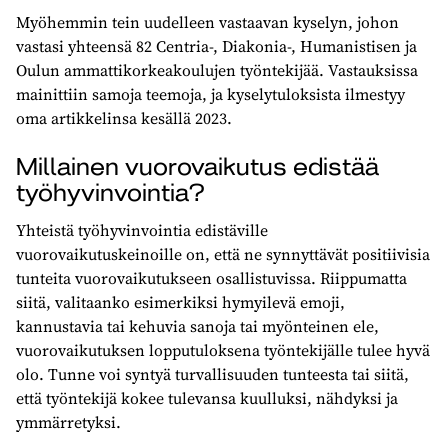
Myöhemmin tein uudelleen vastaavan kyselyn, johon
vastasi yhteensä 82 Centria-, Diakonia-, Humanistisen ja
Oulun ammattikorkeakoulujen työntekijää. Vastauksissa
mainittiin samoja teemoja, ja kyselytuloksista ilmestyy
oma artikkelinsa kesällä 2023.
Millainen vuorovaikutus edistää
työhyvinvointia?
Yhteistä työhyvinvointia edistäville
vuorovaikutuskeinoille on, että ne synnyttävät positiivisia
tunteita vuorovaikutukseen osallistuvissa. Riippumatta
siitä, valitaanko esimerkiksi hymyilevä emoji,
kannustavia tai kehuvia sanoja tai myönteinen ele,
vuorovaikutuksen lopputuloksena työntekijälle tulee hyvä
olo. Tunne voi syntyä turvallisuuden tunteesta tai siitä,
että työntekijä kokee tulevansa kuulluksi, nähdyksi ja
ymmärretyksi.