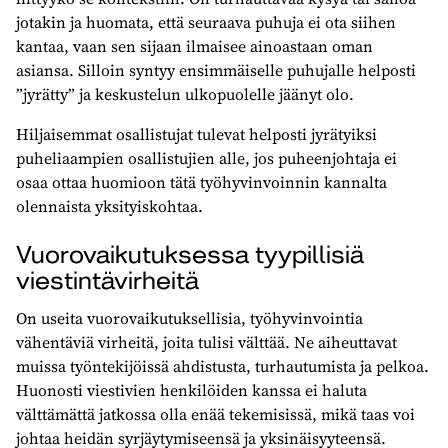
jotakin ja huomata, että seuraava puhuja ei ota siihen
kantaa, vaan sen sijaan ilmaisee ainoastaan oman
asiansa. Silloin syntyy ensimmäiselle puhujalle helposti
”jyrätty” ja keskustelun ulkopuolelle jäänyt olo.
Hiljaisemmat osallistujat tulevat helposti jyrätyiksi
puheliaampien osallistujien alle, jos puheenjohtaja ei
osaa ottaa huomioon tätä työhyvinvoinnin kannalta
olennaista yksityiskohtaa.
Vuorovaikutuksessa tyypillisiä
viestintävirheitä
On useita vuorovaikutuksellisia, työhyvinvointia
vähentäviä virheitä, joita tulisi välttää. Ne aiheuttavat
muissa työntekijöissä ahdistusta, turhautumista ja pelkoa.
Huonosti viestivien henkilöiden kanssa ei haluta
välttämättä jatkossa olla enää tekemisissä, mikä taas voi
johtaa heidän syrjäytymiseensä ja yksinäisyyteensä.