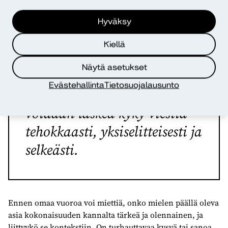
aikaa menisi turhan paljon muutaman osallistujan
puheenvuoroihin.
Hyväksy
Kiellä
Näytä asetukset
Työhyvinvointia edistäväksi
Evästehallinta
Tietosuojalausunto
vuorovaikutustaidoksi
voidaan laskea kyky viestiä
tehokkaasti, yksiselitteisesti ja
selkeästi.
Ennen omaa vuoroa voi miettiä, onko mielen päällä oleva
asia kokonaisuuden kannalta tärkeä ja olennainen, ja
liittyykö se kontekstiin. On turhauttavaa kysyä tai sanoa