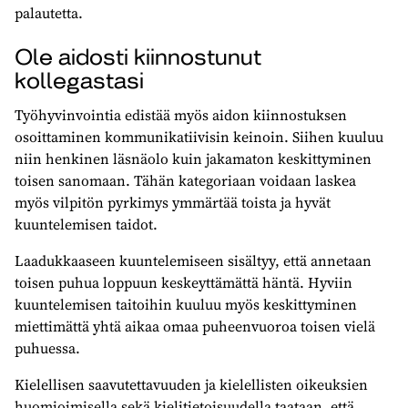
palautetta.
Ole aidosti kiinnostunut
kollegastasi
Työhyvinvointia edistää myös aidon kiinnostuksen
osoittaminen kommunikatiivisin keinoin. Siihen kuuluu
niin henkinen läsnäolo kuin jakamaton keskittyminen
toisen sanomaan. Tähän kategoriaan voidaan laskea
myös vilpitön pyrkimys ymmärtää toista ja hyvät
kuuntelemisen taidot.
Laadukkaaseen kuuntelemiseen sisältyy, että annetaan
toisen puhua loppuun keskeyttämättä häntä. Hyviin
kuuntelemisen taitoihin kuuluu myös keskittyminen
miettimättä yhtä aikaa omaa puheenvuoroa toisen vielä
puhuessa.
Kielellisen saavutettavuuden ja kielellisten oikeuksien
huomioimisella sekä kielitietoisuudella taataan, että