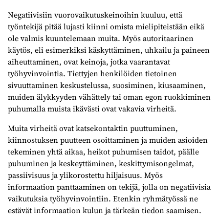
Negatiivisiin vuorovaikutuskeinoihin kuuluu, että
työntekijä pitää lujasti kiinni omista mielipiteistään eikä
ole valmis kuuntelemaan muita. Myös autoritaarinen
käytös, eli esimerkiksi käskyttäminen, uhkailu ja paineen
aiheuttaminen, ovat keinoja, jotka vaarantavat
työhyvinvointia. Tiettyjen henkilöiden tietoinen
sivuuttaminen keskustelussa, suosiminen, kiusaaminen,
muiden älykkyyden vähättely tai oman egon ruokkiminen
puhumalla muista ikävästi ovat vakavia virheitä.
Muita virheitä ovat katsekontaktin puuttuminen,
kiinnostuksen puutteen osoittaminen ja muiden asioiden
tekeminen yhtä aikaa, heikot puhumisen taidot, päälle
puhuminen ja keskeyttäminen, keskittymisongelmat,
passiivisuus ja ylikorostettu hiljaisuus. Myös
informaation panttaaminen on tekijä, jolla on negatiivisia
vaikutuksia työhyvinvointiin. Etenkin ryhmätyössä ne
estävät informaation kulun ja tärkeän tiedon saamisen.