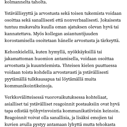
kolmannelta taholta.
Ystävällisyyttä ja arvostusta sekä toisen tukemista voidaan
osoittaa sekä sanallisesti että nonverbaalisesti. Jokaisesta
tuntuu mukavalta kuulla oman ajatuksen olevan hyvä tai
kannatettava. Myös kollegan asiantuntijuuden
korostamisella osoitetaan hänelle arvostusta ja tärkeyttä.
Kehonkielellä, kuten hymyllä, nyökkäyksillä tai
jakamattoman huomion antamisella, voidaan osoittaa
arvostusta ja kuuntelemista. Yhteisen kielen puuttuessa
voidaan toista kohdella arvostavasti ja ystävällisesti
pyytämällä tulkkausapua tai löytämällä muita
kommunikointikeinoja.
Verkkovälitteisessä vuorovaikutuksessa kohteliaat,
asialliset tai ystävälliset reagoinnit postauksiin ovat hyvä
tapa edistää työhyvinvointia kommunikatiivisin keinoin.
Reagoinnit voivat olla sanallisia, ja lisäksi emojien tai
kuvien avulla pystyy antamaan lyhyttä mutta tehokasta