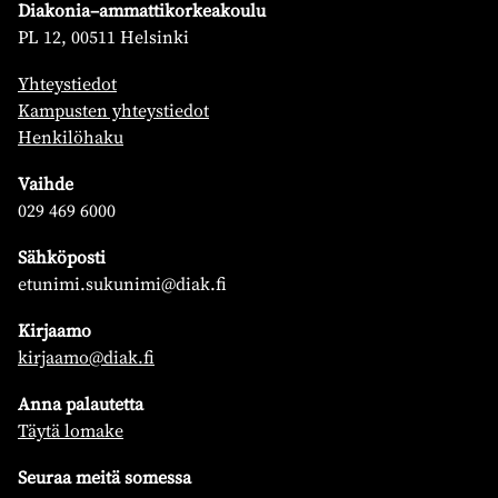
Diakonia–ammattikorkeakoulu
PL 12, 00511 Helsinki
Yhteystiedot
Kampusten yhteystiedot
Henkilöhaku
Vaihde
029 469 6000
Sähköposti
etunimi.sukunimi@diak.fi
Kirjaamo
kirjaamo@diak.fi
Anna palautetta
Täytä lomake
Seuraa meitä somessa