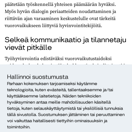
päätetään työskennellä yhteisen päämäärän hyväksi.
Myös hyvän dialogin periaatteiden noudattaminen ja
riittävän ajan varaaminen keskustelulle ovat tärkeitä
vuorovaikukseen liittyviä hyvinvointitekijöitä.
Selkeä kommunikaatio ja tilannetaju
vievät pitkälle
Työhyvinvointia edistäväksi vuorovaikutustaidoksi
voidaan laskea kyky viestiä tehokkaasti, yksiselitteisesti ja
selkeästi. Mitä monimutkaisemmin asioita ilmaisee, sitä
Hallinnoi suostumusta
suurempi on väärinkäsitysten riski. Väärinkäsitykset taas
Parhaan kokemuksen tarjoamiseksi käytämme
voivat helposti johtaa konflikteihin ja erimielisyyksiin.
teknologioita, kuten evästeitä, tallentaaksemme ja/tai
käyttääksemme laitetietoja. Näiden tekniikoiden
Myös sopivan informaatiomäärän valinta suhteessa
hyväksyminen antaa meille mahdollisuuden käsitellä
käsiteltävään asiaan on olennaista. Tähän kategoriaan
tietoja, kuten selauskäyttäytymistä tai yksilöllisiä tunnuksia
voidaan laskea myös se, että kukin pitää huolta omien
tällä sivustolla. Suostumuksen jättäminen tai peruuttaminen
puheenvuorojensa ytimekkyydestä, jotta kokouksissa
voi vaikuttaa haitallisesti tiettyihin ominaisuuksiin ja
kaikilla olisi mahdollisuus osallistua keskusteluun eikä
toimintoihin.