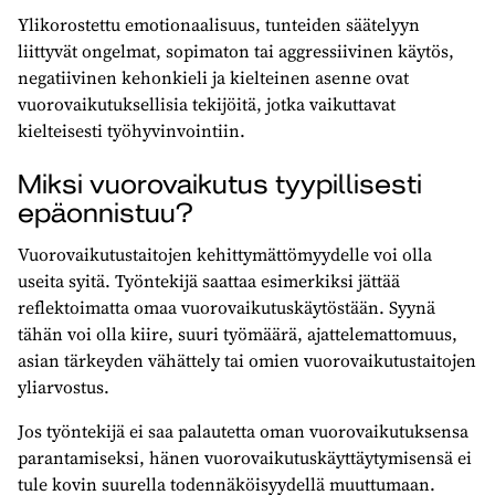
Ylikorostettu emotionaalisuus, tunteiden säätelyyn
liittyvät ongelmat, sopimaton tai aggressiivinen käytös,
negatiivinen kehonkieli ja kielteinen asenne ovat
vuorovaikutuksellisia tekijöitä, jotka vaikuttavat
kielteisesti työhyvinvointiin.
Miksi vuorovaikutus tyypillisesti
epäonnistuu?
Vuorovaikutustaitojen kehittymättömyydelle voi olla
useita syitä. Työntekijä saattaa esimerkiksi jättää
reflektoimatta omaa vuorovaikutuskäytöstään. Syynä
tähän voi olla kiire, suuri työmäärä, ajattelemattomuus,
asian tärkeyden vähättely tai omien vuorovaikutustaitojen
yliarvostus.
Jos työntekijä ei saa palautetta oman vuorovaikutuksensa
parantamiseksi, hänen vuorovaikutuskäyttäytymisensä ei
tule kovin suurella todennäköisyydellä muuttumaan.