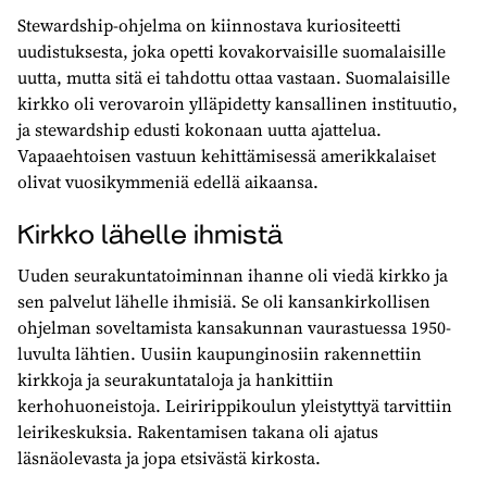
Stewardship-ohjelma on kiinnostava kuriositeetti
uudistuksesta, joka opetti kovakorvaisille suomalaisille
uutta, mutta sitä ei tahdottu ottaa vastaan. Suomalaisille
kirkko oli verovaroin ylläpidetty kansallinen instituutio,
ja stewardship edusti kokonaan uutta ajattelua.
Vapaaehtoisen vastuun kehittämisessä amerikkalaiset
olivat vuosikymmeniä edellä aikaansa.
Kirkko lähelle ihmistä
Uuden seurakuntatoiminnan ihanne oli viedä kirkko ja
sen palvelut lähelle ihmisiä. Se oli kansankirkollisen
ohjelman soveltamista kansakunnan vaurastuessa 1950-
luvulta lähtien. Uusiin kaupunginosiin rakennettiin
kirkkoja ja seurakuntataloja ja hankittiin
kerhohuoneistoja. Leiririppikoulun yleistyttyä tarvittiin
leirikeskuksia. Rakentamisen takana oli ajatus
läsnäolevasta ja jopa etsivästä kirkosta.