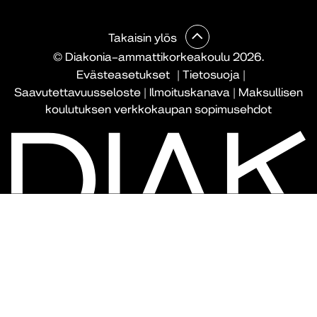
Takaisin ylös
© Diakonia–ammattikorkeakoulu 2026.
Evästeasetukset
|
Tietosuoja
|
Saavutettavuusseloste
|
Ilmoituskanava
|
Maksullisen
koulutuksen verkkokaupan sopimusehdot