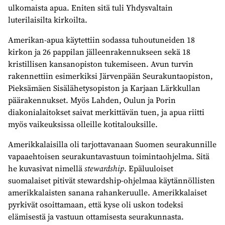
ulkomaista apua. Eniten sitä tuli Yhdysvaltain
luterilaisilta kirkoilta.
Amerikan-apua käytettiin sodassa tuhoutuneiden 18
kirkon ja 26 pappilan jälleenrakennukseen sekä 18
kristillisen kansanopiston tukemiseen. Avun turvin
rakennettiin esimerkiksi Järvenpään Seurakuntaopiston,
Pieksämäen Sisälähetysopiston ja Karjaan Lärkkullan
päärakennukset. Myös Lahden, Oulun ja Porin
diakonialaitokset saivat merkittävän tuen, ja apua riitti
myös vaikeuksissa olleille kotitalouksille.
Amerikkalaisilla oli tarjottavanaan Suomen seurakunnille
vapaaehtoisen seurakuntavastuun toimintaohjelma. Sitä
he kuvasivat nimellä
stewardship
. Epäluuloiset
suomalaiset pitivät stewardship-ohjelmaa käytännöllisten
amerikkalaisten sanana rahankeruulle. Amerikkalaiset
pyrkivät osoittamaan, että kyse oli uskon todeksi
elämisestä ja vastuun ottamisesta seurakunnasta.