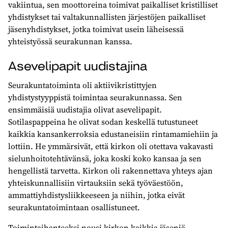
vakiintua, sen moottoreina toimivat paikalliset kristilliset
yhdistykset tai valtakunnallisten järjestöjen paikalliset
jäsenyhdistykset, jotka toimivat usein läheisessä
yhteistyössä seurakunnan kanssa.
Asevelipapit uudistajina
Seurakuntatoiminta oli aktiivikristittyjen
yhdistystyyppistä toimintaa seurakunnassa. Sen
ensimmäisiä uudistajia olivat asevelipapit.
Sotilaspappeina he olivat sodan keskellä tutustuneet
kaikkia kansankerroksia edustaneisiin rintamamiehiin ja
lottiin. He ymmärsivät, että kirkon oli otettava vakavasti
sielunhoitotehtävänsä, joka koski koko kansaa ja sen
hengellistä tarvetta. Kirkon oli rakennettava yhteys ajan
yhteiskunnallisiin virtauksiin sekä työväestöön,
ammattiyhdistysliikkeeseen ja niihin, jotka eivät
seurakuntatoimintaan osallistuneet.
Toimintaihanteeksi nousi kirkon kaikkia jäseniä