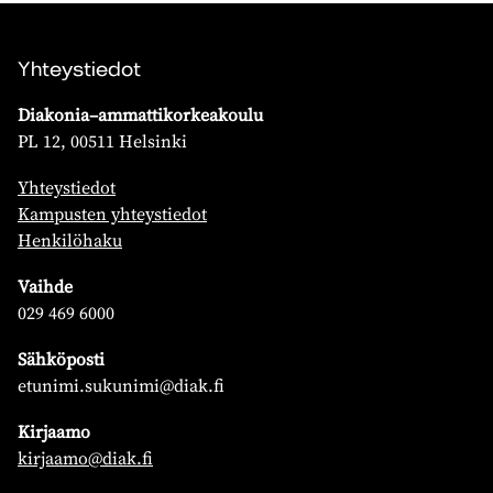
Yhteystiedot
Diakonia–ammattikorkeakoulu
PL 12, 00511 Helsinki
Yhteystiedot
Kampusten yhteystiedot
Henkilöhaku
Vaihde
029 469 6000
Sähköposti
etunimi.sukunimi@diak.fi
Kirjaamo
kirjaamo@diak.fi