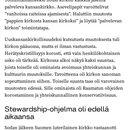
palveleva kansankirkko. Asevelipapit varoittelivat
”vanhoissa raiteissa ajamisesta”. Haluttiin muutosta
”pappien kirkosta kansan kirkoksi” ja löytää ”palvelevan
kirkon” toimintatapa.
Uuskansankirkollisuudeksi kutsutusta muutoksesta tuli
kirkon pääuoma, mutta ei ilman vastustusta.
Herätyskristillisyys korosti, että vain henkilökohtainen
usko oli tärkeää. Kirkossa alkoi näkyä kaksi suuntaa,
joista toiselle oli ominaista avoimuus yhteiskunnan ja
kulttuurin muutoksille. Tavoitteena oli kirkon sanoman
sopeuttaminen siihen. Toiselle suunta taas oli varovainen
muutosten edessä. Sille ominaista oli Raamatun ohjeiden
korostaminen ja yhteiskunnallinen konservatiivisuus.
Stewardship-ohjelma oli edellä
aikaansa
Sodan jälkeen Suomen luterilainen kirkko vastaanotti