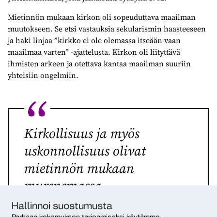
Mietinnön mukaan kirkon oli sopeuduttava maailman
muutokseen. Se etsi vastauksia sekularismin haasteeseen
ja haki linjaa ”kirkko ei ole olemassa itseään vaan
maailmaa varten” -ajattelusta. Kirkon oli liityttävä
ihmisten arkeen ja otettava kantaa maailman suuriin
yhteisiin ongelmiin.
Kirkollisuus ja myös
uskonnollisuus olivat
mietinnön mukaan
murenemassa
kaupunkikulttuureissa.
Hallinnoi suostumusta
Parhaan kokemuksen tarjoamiseksi käytämme