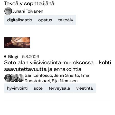
Tekoäly sepittelijänä
Juhani Toivanen
digitalisaatio
opetus
tekoäly
Blogi
5.8.2026
Sote-alan kriisiviestintä murroksessa – kohti
saavutettavuutta ja ennakointia
Sari Lehtosuo, Jenni Sinertö, Irma
Ruostetsaari, Eija Nieminen
hyvinvointi
sote
terveysala
viestintä