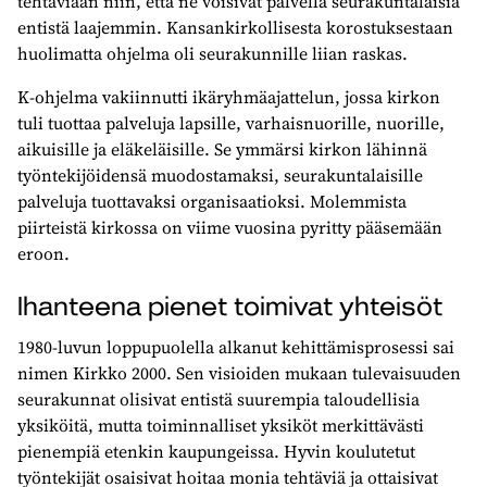
tehtäviään niin, että ne voisivat palvella seurakuntalaisia
entistä laajemmin. Kansankirkollisesta korostuksestaan
huolimatta ohjelma oli seurakunnille liian raskas.
K-ohjelma vakiinnutti ikäryhmäajattelun, jossa kirkon
tuli tuottaa palveluja lapsille, varhaisnuorille, nuorille,
aikuisille ja eläkeläisille. Se ymmärsi kirkon lähinnä
työntekijöidensä muodostamaksi, seurakuntalaisille
palveluja tuottavaksi organisaatioksi. Molemmista
piirteistä kirkossa on viime vuosina pyritty pääsemään
eroon.
Ihanteena pienet toimivat yhteisöt
1980-luvun loppupuolella alkanut kehittämisprosessi sai
nimen Kirkko 2000. Sen visioiden mukaan tulevaisuuden
seurakunnat olisivat entistä suurempia taloudellisia
yksiköitä, mutta toiminnalliset yksiköt merkittävästi
pienempiä etenkin kaupungeissa. Hyvin koulutetut
työntekijät osaisivat hoitaa monia tehtäviä ja ottaisivat