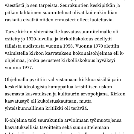
väestöstä ja sen tarpeista. Seurakuntien keskipitkän ja
pitkän tähtäimen suunnitelmat olivat kuitenkin liian
raskaita eivätkä niiden ennusteet olleet luotettavia.
Tarve kirkon yhtenäiselle kasvatussuunnitelmalle oli
esitetty jo 1920-luvulla, ja kirkolliskokous edellytti
tällaista uudistusta vuonna 1958. Vuonna 1970 alettiin
valmistella kirkon kasvatuksen kokonaisohjelmaa eli k-
ohjelmaa, jonka perusteet kirkolliskokous hyväksyi
vuonna 1977.
Ohjelmalla pyrittiin vahvistamaan kirkkoa sisältä päin
keskellä ideologista kamppailua kristillisen uskon
asemasta kasvatuksen ja kulttuurin arvopohjana. Kirkon
kasvatustyö eli kukoistuskauttaan, mutta
yhteiskunnallinen kritiikki oli terävää.
K-ohjelma tuki seurakuntia arvioimaan työmuotojensa
kasvatuksellisia tavoitteita sekä suunnittelemaan