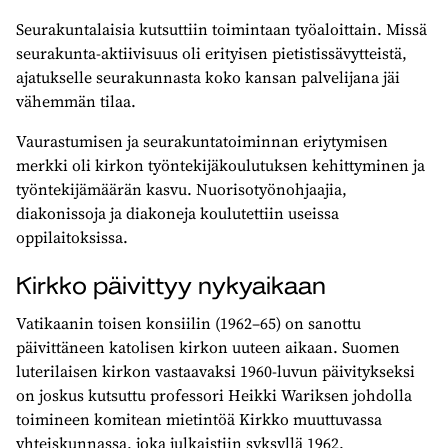
Seurakuntalaisia kutsuttiin toimintaan työaloittain. Missä
seurakunta-aktiivisuus oli erityisen pietistissävytteistä,
ajatukselle seurakunnasta koko kansan palvelijana jäi
vähemmän tilaa.
Vaurastumisen ja seurakuntatoiminnan eriytymisen
merkki oli kirkon työntekijäkoulutuksen kehittyminen ja
työntekijämäärän kasvu. Nuorisotyönohjaajia,
diakonissoja ja diakoneja koulutettiin useissa
oppilaitoksissa.
Kirkko päivittyy nykyaikaan
Vatikaanin toisen konsiilin (1962–65) on sanottu
päivittäneen katolisen kirkon uuteen aikaan. Suomen
luterilaisen kirkon vastaavaksi 1960-luvun päivitykseksi
on joskus kutsuttu professori Heikki Wariksen johdolla
toimineen komitean mietintöä Kirkko muuttuvassa
yhteiskunnassa, joka julkaistiin syksyllä 1962.