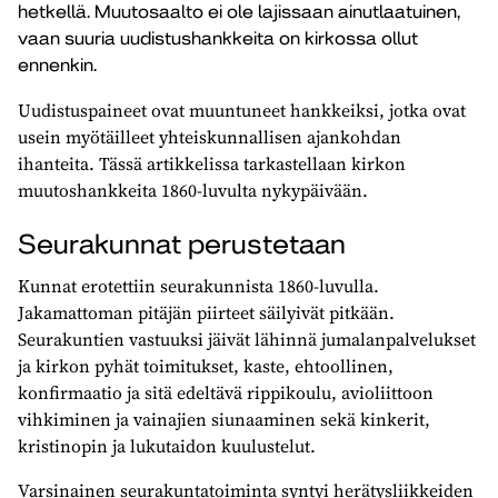
hetkellä. Muutosaalto ei ole lajissaan ainutlaatuinen,
vaan suuria uudistushankkeita on kirkossa ollut
ennenkin.
Uudistuspaineet ovat muuntuneet hankkeiksi, jotka ovat
usein myötäilleet yhteiskunnallisen ajankohdan
ihanteita. Tässä artikkelissa tarkastellaan kirkon
muutoshankkeita 1860-luvulta nykypäivään.
Seurakunnat perustetaan
Kunnat erotettiin seurakunnista 1860-luvulla.
Jakamattoman pitäjän piirteet säilyivät pitkään.
Seurakuntien vastuuksi jäivät lähinnä jumalanpalvelukset
ja kirkon pyhät toimitukset, kaste, ehtoollinen,
konfirmaatio ja sitä edeltävä rippikoulu, avioliittoon
vihkiminen ja vainajien siunaaminen sekä kinkerit,
kristinopin ja lukutaidon kuulustelut.
Varsinainen seurakuntatoiminta syntyi herätysliikkeiden