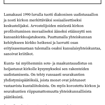
Lamakausi 1990-luvulla tuotti diakonisen uudistusaallon
ja nosti kirkon merkittäväksi sosiaalieettiseksi
keskustelijaksi. Arvostelijoiden mielestä kirkon
profiloituminen moraaliseksi ääneksi etäännytti sen
kansankirkkoajatuksesta. Puuttumalla yhteiskunnan
kehitykseen kirkko heikensi ja luovutti osan
erityisasemastaan tulemalla osaksi kansalaisyhteiskuntaa,
sanoivat kriitikot.
Kunta- tai myöhemmin sote- ja maakuntauudistus on
heijastunut kirkolle kysymykseksi sen rakenteiden
uudistamisesta. On tehty runsaasti seurakuntien
yhdistymispäätöksiä, joista monet ovat johtuneet
vastaavista kuntaliitoksista. On myös korostettu kirkon ja
seurakuntien riippumattomuutta yhteiskunnallisista
päätöksistä.