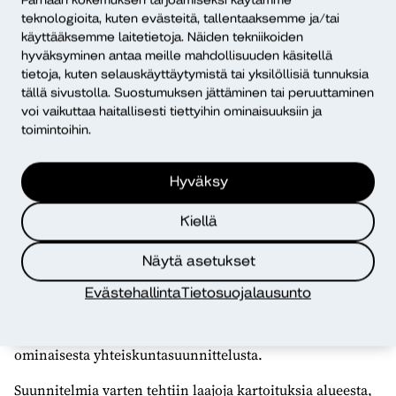
teknologioita, kuten evästeitä, tallentaaksemme ja/tai
käyttääksemme laitetietoja. Näiden tekniikoiden
hyväksyminen antaa meille mahdollisuuden käsitellä
Kirkollisuus ja myös uskonnollisuus olivat mietinnön
tietoja, kuten selauskäyttäytymistä tai yksilöllisiä tunnuksia
mukaan murenemassa kaupunkikulttuureissa.
tällä sivustolla. Suostumuksen jättäminen tai peruuttaminen
Yhteiskunnan muutos edellytti kirkon rakenteellista
voi vaikuttaa haitallisesti tiettyihin ominaisuuksiin ja
uudistusta ja toimintamuotojen kehittämistä. Wariksen
toimintoihin.
komitean ehdotuksista toteutui lopulta lähinnä vain
kirkon oman tutkimuslaitoksen perustaminen.
Hyväksy
Palveluja eri ikäryhmille
Kiellä
Kirkon tutkimuskeskuksen tehtäväksi tuli tutkia kirkon
Näytä asetukset
päätöksenteon ja toiminnan kehittämisen kannalta
tärkeitä uskonnollisen elämän ja yhteiskunnan
Evästehallinta
Tietosuojalausunto
virtauksia. Sen alkuaikojen yksi uoma oli
seurakuntasuunnittelu, joka oli luonnollisesti kopio ajalle
ominaisesta yhteiskuntasuunnittelusta.
Suunnitelmia varten tehtiin laajoja kartoituksia alueesta,