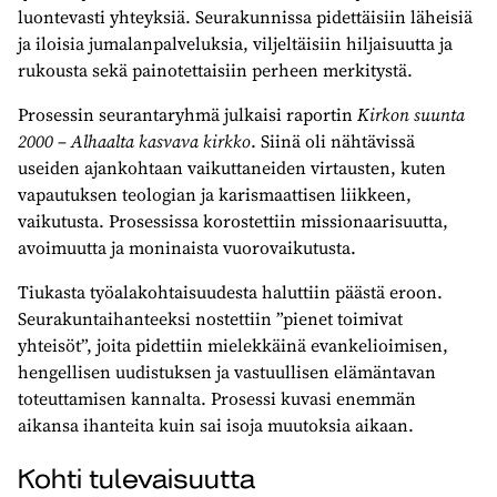
luontevasti yhteyksiä. Seurakunnissa pidettäisiin läheisiä
ja iloisia jumalanpalveluksia, viljeltäisiin hiljaisuutta ja
rukousta sekä painotettaisiin perheen merkitystä.
Prosessin seurantaryhmä julkaisi raportin
Kirkon suunta
2000 – Alhaalta kasvava kirkko
. Siinä oli nähtävissä
useiden ajankohtaan vaikuttaneiden virtausten, kuten
vapautuksen teologian ja karismaattisen liikkeen,
vaikutusta. Prosessissa korostettiin missionaarisuutta,
avoimuutta ja moninaista vuorovaikutusta.
Tiukasta työalakohtaisuudesta haluttiin päästä eroon.
Seurakuntaihanteeksi nostettiin ”pienet toimivat
yhteisöt”, joita pidettiin mielekkäinä evankelioimisen,
hengellisen uudistuksen ja vastuullisen elämäntavan
toteuttamisen kannalta. Prosessi kuvasi enemmän
aikansa ihanteita kuin sai isoja muutoksia aikaan.
Kohti tulevaisuutta