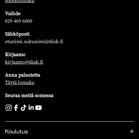
Henkilöhaku
Vaihde
029 469 6000
Sähköposti
etunimi.sukunimi@diak.fi
Kirjaamo
kirjaamo@diak.fi
Anna palautetta
Täytä lomake
Seuraa meitä somessa
Koulutus