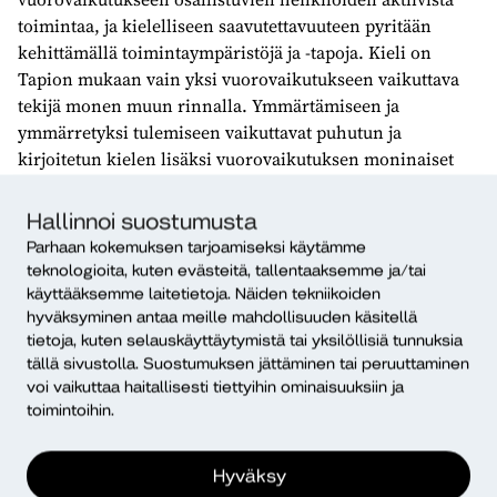
toimintaa, ja kielelliseen saavutettavuuteen pyritään
kehittämällä toimintaympäristöjä ja -tapoja. Kieli on
Tapion mukaan vain yksi vuorovaikutukseen vaikuttava
tekijä monen muun rinnalla. Ymmärtämiseen ja
ymmärretyksi tulemiseen vaikuttavat puhutun ja
kirjoitetun kielen lisäksi vuorovaikutuksen moninaiset
resurssit, kuten eleet, ilmeet ja kuvat. Tällainen niin
kutsuttu multimodaalinen vuorovaikutusote on hänen
Hallinnoi suostumusta
mukaansa hyvä lähtökohta kielellisen saavutettavuuden
Parhaan kokemuksen tarjoamiseksi käytämme
toteutumiselle. (Tapio, i.a.)
teknologioita, kuten evästeitä, tallentaaksemme ja/tai
käyttääksemme laitetietoja. Näiden tekniikoiden
Ketkä hyötyvät kielellisestä
hyväksyminen antaa meille mahdollisuuden käsitellä
tietoja, kuten selauskäyttäytymistä tai yksilöllisiä tunnuksia
saavutettavuudesta?
tällä sivustolla. Suostumuksen jättäminen tai peruuttaminen
Kielellisestä saavutettavuudesta hyötyvät kaikki
voi vaikuttaa haitallisesti tiettyihin ominaisuuksiin ja
toimintoihin.
vuorovaikutustilanteeseen osallistuvat osapuolet.
Tyypillinen vuorovaikutustilanne, josta kielellistä
saavutettavuutta edistävistä menetelmistä on hyötyä, on
Hyväksy
tilanne, johon osallistuvat valtakieltä käyttävä henkilö