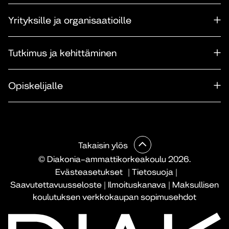
Yrityksille ja organisaatioille
Tutkimus ja kehittäminen
Opiskelijalle
Takaisin ylös
© Diakonia–ammattikorkeakoulu 2026.
Evästeasetukset
|
Tietosuoja
|
Saavutettavuusseloste
|
Ilmoituskanava
|
Maksullisen
koulutuksen verkkokaupan sopimusehdot