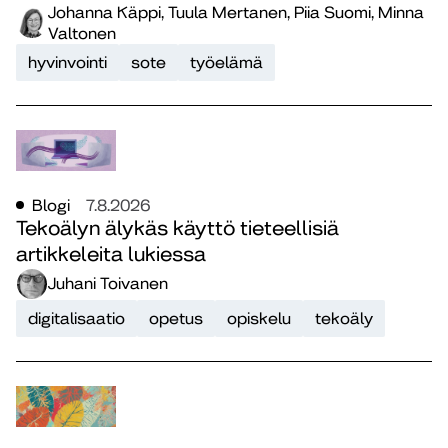
Johanna Käppi, Tuula Mertanen, Piia Suomi, Minna
Valtonen
hyvinvointi
sote
työelämä
Blogi
7.8.2026
Tekoälyn älykäs käyttö tieteellisiä
artikkeleita lukiessa
Juhani Toivanen
digitalisaatio
opetus
opiskelu
tekoäly