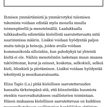
Ihmisen ymmärtämistä ja ymmärretyksi tulemisen
tukemista voidaan edistää myös monella muulla
toimenpiteellä ja menetelmällä. Laadukkaalla
tulkkauksella edistetään kielellistä saavutettavuutta mitä
suurimmissa määrin. Lisäksi voidaan hyödyntää paljon
muita taitoja ja keinoja, joiden avulla voidaan
kommunikoida silloinkin, kun puhekykyä tai yhteistä
kieltä ei ole. Näihin menetelmiin lasketaan muun muassa
tukiviittomat, kuvat ja esineet, kosketus, selkokieli, selkeä
kieli, blisskieli ja piirtäminen. Lisäksi voidaan hyödyntää
tekstitystä ja monikanavaisuutta.
Elina Tapio (i.a.) pitää kielellisen saavutettavuuden
kannalta tärkeimpänä sitä, että kiinnitetään huomiota
etenkin vuorovaikutukseen osallistuvien toimintaan.
Hänen mukaansa kielellinen saavutettavuus on kaikkien
vuorovaikutukseen osallistuvien henkilöiden aktiivista