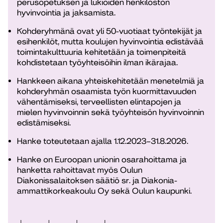
perusopetuksen ja lukioiden henkilöstön
hyvinvointia ja jaksamista.
Kohderyhmänä ovat yli 50-vuotiaat työntekijät ja
esihenkilöt, mutta koulujen hyvinvointia edistävää
toimintakulttuuria kehitetään ja toimenpiteitä
kohdistetaan työyhteisöihin ilman ikärajaa.
Hankkeen aikana yhteiskehitetään menetelmiä ja
kohderyhmän osaamista työn kuormittavuuden
vähentämiseksi, terveellisten elintapojen ja
mielen hyvinvoinnin sekä työyhteisön hyvinvoinnin
edistämiseksi.
Hanke toteutetaan ajalla 1.12.2023–31.8.2026.
Hanke on Euroopan unionin osarahoittama ja
hanketta rahoittavat myös Oulun
Diakonissalaitoksen säätiö sr. ja Diakonia-
ammattikorkeakoulu Oy sekä Oulun kaupunki.