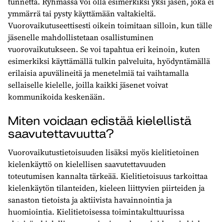
tunnetta. Ryhmässä voi olla esimerkiksi yksi jäsen, joka ei
ymmärrä tai pysty käyttämään valtakieltä.
Vuorovaikutuseettisesti oikein toimitaan silloin, kun tälle
jäsenelle mahdollistetaan osallistuminen
vuorovaikutukseen. Se voi tapahtua eri keinoin, kuten
esimerkiksi käyttämällä tulkin palveluita, hyödyntämällä
erilaisia apuvälineitä ja menetelmiä tai vaihtamalla
sellaiselle kielelle, joilla kaikki jäsenet voivat
kommunikoida keskenään.
Miten voidaan edistää kielellistä
saavutettavuutta?
Vuorovaikutustietoisuuden lisäksi myös kielitietoinen
kielenkäyttö
on kielellisen saavutettavuuden
toteutumisen kannalta tärkeää. Kielitietoisuus tarkoittaa
kielenkäytön tilanteiden, kieleen liittyvien piirteiden ja
sanaston tietoista ja aktiivista havainnointia ja
huomiointia. Kielitietoisessa toimintakulttuurissa