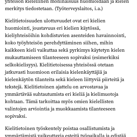
yhteisön kielellinen moninaisuus huomioidaan ja kielen
merkitys tiedostetaan. (Työterveyslaitos, i.a.)
Kielitietoisuuden ulottuvuudet ovat eri kielien
huomiointi, joustavuus eri kielien käytössä,
kieliyhteisöihin kohdistuvien asenteiden havainnointi,
koko työyhteisön perehdyttäminen siihen, mihin
kaikkeen kieli vaikuttaa sekä pyrkimys käytetyn kielen
mukauttamiseen tilanteeseen sopivaksi (esimerkiksi
selkokielisyys). Kielitietoisessa yhteisössä otetaan
jatkuvasti huomioon erilaisia kielenkäyttäjiä ja
kielenkäytön tilanteita sekä kieleen liittyviä piirteitä ja
tekstejä. Kielitietoinen ajattelu on arvostavaa ja
ymmärtävää suhtautumista eri kieliä ja kielimuotoja
kohtaan. Tämä tarkoittaa myös omien kielellisten
valintojen arviointia ja muokkaamista tilanteeseen
sopivaksi.
Kielitietoinen työskentely poistaa osallistumista ja
ymmärtämistä vaikeuttavia esteitä työpaikalla ja edistää