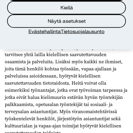
sekä henkilö, jolla on kielellisiä haasteita tai joka ei kuulu
Kiellä
kielelliseen valtaväestöön. Tämä voi olla esimerkiksi
henkilö, jonka äidinkieli on jokin muu kuin maassa
Näytä asetukset
käytetty valtakieli, tai henkilö, joka on oppimassa suomea
Evästehallinta
Tietosuojalausunto
tai jolla on haasteita ilmaista itseään kielellisesti.
Tämän henkilön lähipiiri (perhe, ystävät ja tuttavat)
tarvitsee yhtä lailla kielellisen saavutettavuuden
osaamista ja palveluita. Lisäksi myös kaikki ne ihmiset,
joita tämä henkilö kohtaa työssään, vapaa-ajallaan ja
palveluissa asioidessaan, hyötyvät kielellisen
saavutettavuuden tietotaidosta. Heitä voivat olla
esimerkiksi työnantajat, jotka ovat työvoiman tarpeessa ja
jotka eivät halua kielimuurin estävän hyvän työntekijän
palkkaamista, opetusalan työntekijät tai sosiaali- ja
terveysalan asiantuntijat. Myös viranomaistehtävissä
työskentelevät henkilöt, järjestötyön asiantuntijat sekä
kulttuurialan ja vapaa-ajan toimijat hyötyvät kielellisen
saavutettavuuden taidoista.