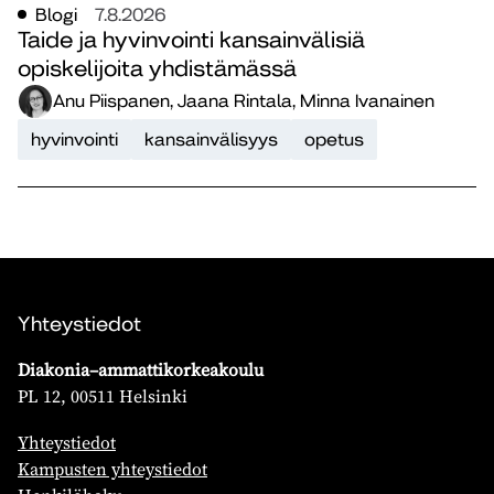
Blogi
7.8.2026
Taide ja hyvinvointi kansainvälisiä
opiskelijoita yhdistämässä
Anu Piispanen, Jaana Rintala, Minna Ivanainen
hyvinvointi
kansainvälisyys
opetus
Yhteystiedot
Diakonia–ammattikorkeakoulu
PL 12, 00511 Helsinki
Yhteystiedot
Kampusten yhteystiedot