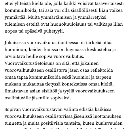
ettei yhteistä kieltä ole, jolla kaikki voisivat tasavertaisesti
kommunikoida, tai asia voi olla sisällöllisesti liian vaikea
ymmärtää. Muita ymmärtämisen ja ymmärretyksi
tulemisen esteitä ovat huonokuuloisuus tai vaikkapa liian
nopea tai epäselvä puhetyyli.
Jokaisessa vuorovaikutustilanteessa on tärkeää ottaa
huomioon, keiden kanssa on käymässä keskustelua ja
arvioitava heille sopiva vuorovaikutus.
Vuorovaikutustietoisuus on sitä, että jokainen
vuorovaikutukseen osallistuva jäsen osaa reflektoida
omaa tapaa kommunikoida sekä huomioi ja tarpeen
mukaan mukauttaa tietyssä kontekstissa omaa kieltä,
ilmaistavan asian sisältöä ja tyyliä vuorovaikutukseen
osallistuville jäsenille sopivaksi.
Sopivan vuorovaikutustavan valinta edistää kaikissa
vuorovaikutukseen osallistuvissa jäsenissä luottamuksen
tunnetta ja muita positiivisia tunteita, kuten kuuluvuuden