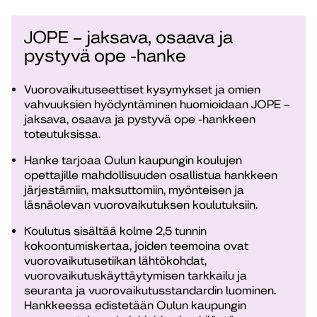
JOPE – jaksava, osaava ja
pystyvä ope -hanke
Vuorovaikutuseettiset kysymykset ja omien
vahvuuksien hyödyntäminen huomioidaan JOPE –
jaksava, osaava ja pystyvä ope -hankkeen
toteutuksissa.
Hanke tarjoaa Oulun kaupungin koulujen
opettajille mahdollisuuden osallistua hankkeen
järjestämiin, maksuttomiin, myönteisen ja
läsnäolevan vuorovaikutuksen koulutuksiin.
Koulutus sisältää kolme 2,5 tunnin
kokoontumiskertaa, joiden teemoina ovat
vuorovaikutusetiikan lähtökohdat,
vuorovaikutuskäyttäytymisen tarkkailu ja
seuranta ja vuorovaikutusstandardin luominen.
Hankkeessa edistetään Oulun kaupungin