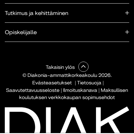
Tutkimus ja kehittäminen
Opiskelijalle
Takaisin ylös
© Diakonia–ammattikorkeakoulu 2026.
Evästeasetukset
|
Tietosuoja
|
Saavutettavuusseloste
|
Ilmoituskanava
|
Maksullisen
koulutuksen verkkokaupan sopimusehdot