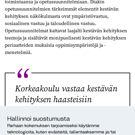
toimintaansa ja opetussuunnitelmiaan. Diakin
opetussuunnitelmien tärkeimmät elementit kestävän
kehityksen näkökulmasta ovat ympäristövastuu,
sosiaalinen vastuu ja taloudellinen vastuu.
Opetussuunnitelmat kattavat laajalti kestävän kehityksen
teemoja ja sisältävät monipuolisesti kestävän kehityksen
periaatteiden mukaisia oppimisympäristöjä ja -
menetelmiä.
Korkeakoulu vastaa kestävän
kehityksen haasteisiin
opettamalla ja tutkimalla
sekä toimimalla niin kuin
Hallinnoi suostumusta
Parhaan kokemuksen tarjoamiseksi käytämme
opettaa.
teknologioita, kuten evästeitä, tallentaaksemme ja/tai