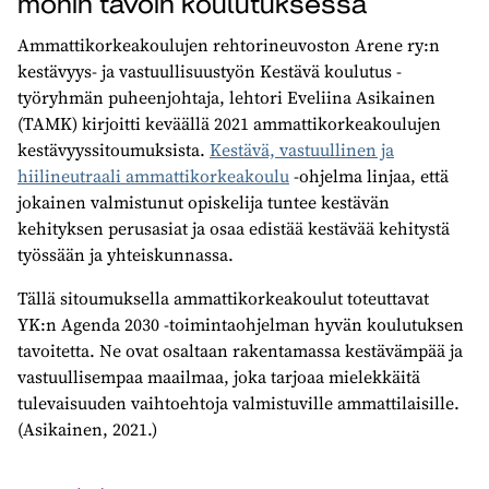
monin tavoin koulutuksessa
Ammattikorkeakoulujen rehtorineuvoston Arene ry:n
kestävyys- ja vastuullisuustyön Kestävä koulutus -
työryhmän puheenjohtaja, lehtori Eveliina Asikainen
(TAMK) kirjoitti keväällä 2021 ammattikorkeakoulujen
kestävyyssitoumuksista.
Kestävä, vastuullinen ja
hiilineutraali ammattikorkeakoulu
-ohjelma linjaa, että
jokainen valmistunut opiskelija tuntee kestävän
kehityksen perusasiat ja osaa edistää kestävää kehitystä
työssään ja yhteiskunnassa.
Tällä sitoumuksella ammattikorkeakoulut toteuttavat
YK:n Agenda 2030 -toimintaohjelman hyvän koulutuksen
tavoitetta. Ne ovat osaltaan rakentamassa kestävämpää ja
vastuullisempaa maailmaa, joka tarjoaa mielekkäitä
tulevaisuuden vaihtoehtoja valmistuville ammattilaisille.
(Asikainen, 2021.)