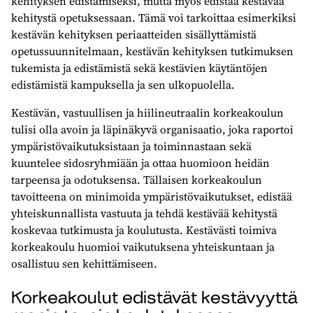
kehityksen edistämiseksi, mutta myös edistää kestävää
kehitystä opetuksessaan. Tämä voi tarkoittaa esimerkiksi
kestävän kehityksen periaatteiden sisällyttämistä
opetussuunnitelmaan, kestävän kehityksen tutkimuksen
tukemista ja edistämistä sekä kestävien käytäntöjen
edistämistä kampuksella ja sen ulkopuolella.
Kestävän, vastuullisen ja hiilineutraalin korkeakoulun
tulisi olla avoin ja läpinäkyvä organisaatio, joka raportoi
ympäristövaikutuksistaan ja toiminnastaan sekä
kuuntelee sidosryhmiään ja ottaa huomioon heidän
tarpeensa ja odotuksensa. Tällaisen korkeakoulun
tavoitteena on minimoida ympäristövaikutukset, edistää
yhteiskunnallista vastuuta ja tehdä kestävää kehitystä
koskevaa tutkimusta ja koulutusta. Kestävästi toimiva
korkeakoulu huomioi vaikutuksena yhteiskuntaan ja
osallistuu sen kehittämiseen.
Korkeakoulut edistävät kestävyyttä