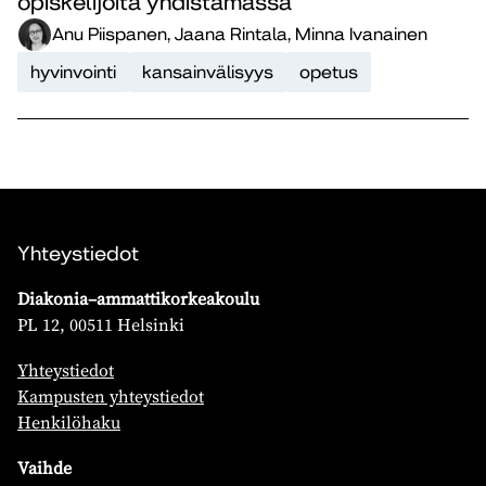
opiskelijoita yhdistämässä
Anu Piispanen, Jaana Rintala, Minna Ivanainen
hyvinvointi
kansainvälisyys
opetus
Yhteystiedot
Diakonia–ammattikorkeakoulu
PL 12, 00511 Helsinki
Yhteystiedot
Kampusten yhteystiedot
Henkilöhaku
Vaihde