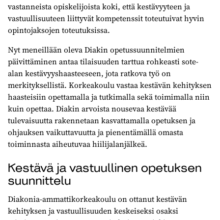
vastanneista opiskelijoista koki, että kestävyyteen ja
vastuullisuuteen liittyvät kompetenssit toteutuivat hyvin
opintojaksojen toteutuksissa.
Nyt meneillään oleva Diakin opetussuunnitelmien
päivittäminen antaa tilaisuuden tarttua rohkeasti sote-
alan kestävyyshaasteeseen, jota ratkova työ on
merkityksellistä. Korkeakoulu vastaa kestävän kehityksen
haasteisiin opettamalla ja tutkimalla sekä toimimalla niin
kuin opettaa. Diakin arvoista nousevaa kestävää
tulevaisuutta rakennetaan kasvattamalla opetuksen ja
ohjauksen vaikuttavuutta ja pienentämällä omasta
toiminnasta aiheutuvaa hiilijalanjälkeä.
Kestävä ja vastuullinen opetuksen
suunnittelu
Diakonia-ammattikorkeakoulu on ottanut kestävän
kehityksen ja vastuullisuuden keskeiseksi osaksi