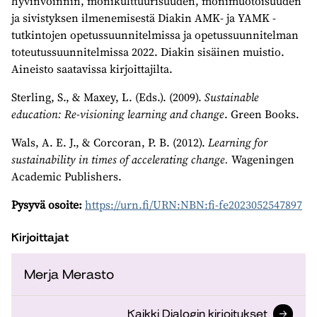
hyvinvoinnin, monikulttuurisuuden, monimuotoisuuden
ja sivistyksen ilmenemisestä Diakin AMK- ja YAMK -
tutkintojen opetussuunnitelmissa ja opetussuunnitelman
toteutussuunnitelmissa 2022. Diakin sisäinen muistio.
Aineisto saatavissa kirjoittajilta.
Sterling, S., & Maxey, L. (Eds.). (2009).
Sustainable
education: Re-visioning learning and change
. Green Books.
Wals, A. E. J., & Corcoran, P. B. (2012).
Learning for
sustainability in times of accelerating change.
Wageningen
Academic Publishers.
Pysyvä osoite:
https://urn.fi/URN:NBN:fi-fe2023052547897
Kirjoittajat
Merja Merasto
Kaikki Dialogin kirjoitukset