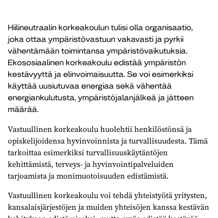
Hiilineutraalin korkeakoulun tulisi olla organisaatio,
joka ottaa ympäristövastuun vakavasti ja pyrkii
vähentämään toimintansa ympäristövaikutuksia.
Ekososiaalinen korkeakoulu edistää ympäristön
kestävyyttä ja elinvoimaisuutta. Se voi esimerkiksi
käyttää uusiutuvaa energiaa sekä vähentää
energiankulutusta, ympäristöjalanjälkeä ja jätteen
määrää.
Vastuullinen korkeakoulu huolehtii henkilöstönsä ja
opiskelijoidensa hyvinvoinnista ja turvallisuudesta. Tämä
tarkoittaa esimerkiksi turvallisuuskäytäntöjen
kehittämistä, terveys- ja hyvinvointipalveluiden
tarjoamista ja monimuotoisuuden edistämistä.
Vastuullinen korkeakoulu voi tehdä yhteistyötä yritysten,
kansalaisjärjestöjen ja muiden yhteisöjen kanssa kestävän