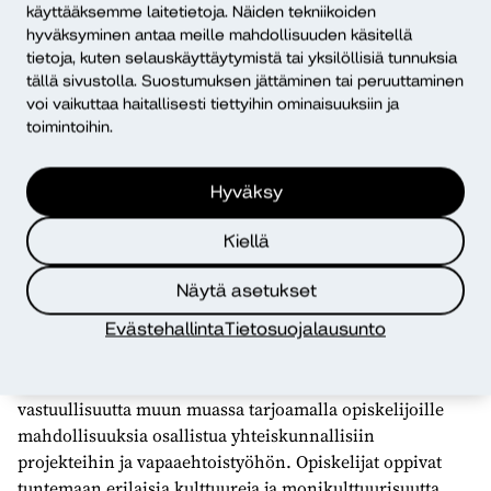
käyttääksemme laitetietoja. Näiden tekniikoiden
hyväksyminen antaa meille mahdollisuuden käsitellä
tietoja, kuten selauskäyttäytymistä tai yksilöllisiä tunnuksia
tällä sivustolla. Suostumuksen jättäminen tai peruuttaminen
Ympäristövastuu on yksi Diakin keskeisimmistä
voi vaikuttaa haitallisesti tiettyihin ominaisuuksiin ja
vastuullisuuden painopisteistä. Opiskelijat opiskelevat
toimintoihin.
kestävän kehityksen periaatteita ja soveltavat niitä
käytännön projekteissa. Opiskelijoita myös kannustetaan
Hyväksy
osallistumaan ympäristövastuullisuuden edistämiseen
yhteiskunnassa. Lisäksi Diak edistää
Kiellä
ympäristövastuullisuutta esimerkiksi parantamalla
energiatehokkuutta ja ottamalla käyttöön
Näytä asetukset
kierrätysjärjestelmiä.
Evästehallinta
Tietosuojalausunto
Sosiaalinen vastuu on toinen tärkeä elementti Diakin
opetussuunnitelmissa. Edistämme sosiaalista
vastuullisuutta muun muassa tarjoamalla opiskelijoille
mahdollisuuksia osallistua yhteiskunnallisiin
projekteihin ja vapaaehtoistyöhön. Opiskelijat oppivat
tuntemaan erilaisia kulttuureja ja monikulttuurisuutta,