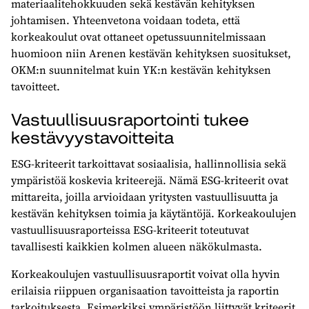
materiaalitehokkuuden sekä kestävän kehityksen
johtamisen. Yhteenvetona voidaan todeta, että
korkeakoulut ovat ottaneet opetussuunnitelmissaan
huomioon niin Arenen kestävän kehityksen suositukset,
OKM:n suunnitelmat kuin YK:n kestävän kehityksen
tavoitteet.
Vastuullisuusraportointi tukee
kestävyystavoitteita
ESG-kriteerit tarkoittavat sosiaalisia, hallinnollisia sekä
ympäristöä koskevia kriteerejä. Nämä ESG-kriteerit ovat
mittareita, joilla arvioidaan yritysten vastuullisuutta ja
kestävän kehityksen toimia ja käytäntöjä. Korkeakoulujen
vastuullisuusraporteissa ESG-kriteerit toteutuvat
tavallisesti kaikkien kolmen alueen näkökulmasta.
Korkeakoulujen vastuullisuusraportit voivat olla hyvin
erilaisia riippuen organisaation tavoitteista ja raportin
tarkoituksesta. Esimerkiksi ympäristöön liittyvät kriteerit