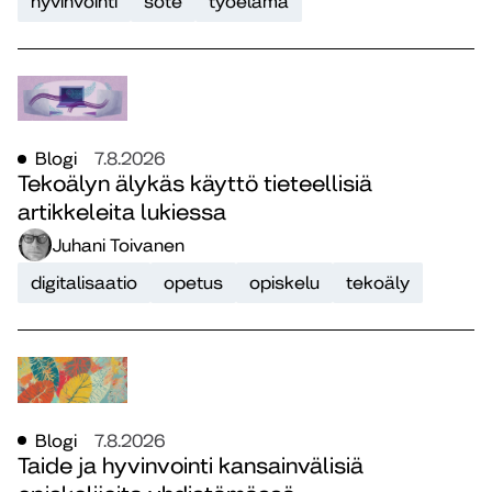
hyvinvointi
sote
työelämä
Blogi
7.8.2026
Tekoälyn älykäs käyttö tieteellisiä
artikkeleita lukiessa
Juhani Toivanen
digitalisaatio
opetus
opiskelu
tekoäly
Blogi
7.8.2026
Taide ja hyvinvointi kansainvälisiä