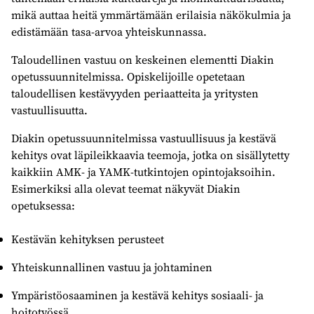
mikä auttaa heitä ymmärtämään erilaisia näkökulmia ja
edistämään tasa-arvoa yhteiskunnassa.
Taloudellinen vastuu on keskeinen elementti Diakin
opetussuunnitelmissa. Opiskelijoille opetetaan
taloudellisen kestävyyden periaatteita ja yritysten
vastuullisuutta.
Diakin opetussuunnitelmissa vastuullisuus ja kestävä
kehitys ovat läpileikkaavia teemoja, jotka on sisällytetty
kaikkiin AMK- ja YAMK-tutkintojen opintojaksoihin.
Esimerkiksi alla olevat teemat näkyvät Diakin
opetuksessa:
Kestävän kehityksen perusteet
Yhteiskunnallinen vastuu ja johtaminen
Ympäristöosaaminen ja kestävä kehitys sosiaali- ja
hoitotyössä