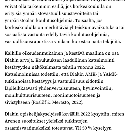
voivat olla tarkemmin esillä, jos korkeakoululla on
erityisiä ympäristövastuullisuustavoitteita tai
ympäristöalan koulutusohjelmia. Toisaalta, jos
korkeakoululla on merkittäviä yhteiskuntavaikutuksia tai
sosiaalista vastuuta edellyttäviä koulutusohjelmia,
vastuullisuusraportissa voidaan korostaa näitä tekijöitä.
Kaikille oikeudenmukainen ja kestävä maailma on osa
Diakin arvoja. Koulutuksen laadullinen katselmointi
kestävyyden näkökulmasta tehtiin vuonna 2022.
Katselmoinnissa todettiin, että Diakin AMK- ja YAMK-
tutkinnoissa kestävyys ja vastuullisuus sidottiin
läpileikkaavasti yhdenvertaisuuteen, hyvinvointiin,
monikulttuurisuuteen, monimuotoisuuteen ja
sivistykseen (Roslöf & Merasto, 2022).
Diakin opiskelijakyselyissä keväällä 2022 kysyttiin, miten
Arenen suositukset yleisiksi tutkintojen
osaamisvaatimuksiksi toteutuvat. Yli 50 % kyselyyn