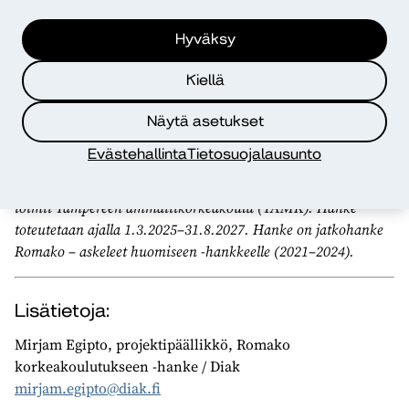
– Hankkeen kautta rakennetaan vahvempaa siltaa kohti
saavutettavaa ja osallistavaa korkeakoulutusta. Meillä on
Hyväksy
Suomessa paljon osaamista ja ääniä, jotka jäävät helposti
Kiellä
piiloon. Tosiasiallisen yhdenvertaisuuden edistäminen
edellyttää, että jokainen tarkastelee myös omaa
Näytä asetukset
toimintaympäristöään, Egipto tiivistää.
Evästehallinta
Tietosuojalausunto
Romako korkeakoulutukseen -hankkeen päätoteuttaja on
Diakonia-ammattikorkeakoulu (Diak), ja osatoteuttajana
toimii Tampereen ammattikorkeakoulu (TAMK). Hanke
toteutetaan ajalla 1.3.2025–31.8.2027. Hanke on jatkohanke
Romako – askeleet huomiseen -hankkeelle (2021–2024).
Lisätietoja:
Mirjam Egipto, projektipäällikkö, Romako
korkeakoulutukseen -hanke / Diak
mirjam.egipto@diak.fi