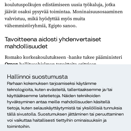
koulutuspolkujen edistämiseen uusia työkaluja, jotka
jäävät osaksi pysyvää toimintaa. Moninaisuusosaaminen
vahvistuu, mikä hyödyttää myös muita
vähemmistöryhmiä, Egipto sanoo.
Tavoitteena aidosti yhdenvertaiset
mahdollisuudet
Romako korkeakoulutukseen -hanke tukee pääministeri
Orpon
hallitusohjelman tavoitteita erityisen
tervetulleiden ryhmien osallisuuden lisäämiseksi sekä
Hallinnoi suostumusta
romanipoliittisen ohjelman 2023–2026 toimeenpanoa.
Parhaan kokemuksen tarjoamiseksi käytämme
Hanke keskittyy erityisesti koulutukselliseen
teknologioita, kuten evästeitä, tallentaaksemme ja/tai
käyttääksemme laitetietoja. Näiden tekniikoiden
yhdenvertaisuuteen ja korkeakouluyhteisöjen
hyväksyminen antaa meille mahdollisuuden käsitellä
kehittämiseen, jotta romaniopiskelijoilla olisi aidot
tietoja, kuten selauskäyttäytymistä tai yksilöllisiä tunnuksia
mahdollisuudet päästä opiskelemaan, menestyä
tällä sivustolla. Suostumuksen jättäminen tai peruuttaminen
opinnoissaan ja tuntea kuuluvansa osaksi
voi vaikuttaa haitallisesti tiettyihin ominaisuuksiin ja
korkeakouluyhteisöä.
toimintoihin.