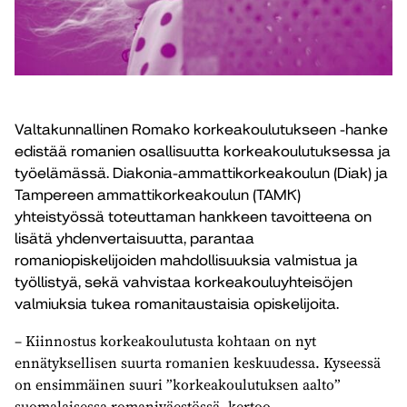
Valtakunnallinen Romako korkeakoulutukseen -hanke
edistää romanien osallisuutta korkeakoulutuksessa ja
työelämässä. Diakonia-ammattikorkeakoulun (Diak) ja
Tampereen ammattikorkeakoulun (TAMK)
yhteistyössä toteuttaman hankkeen tavoitteena on
lisätä yhdenvertaisuutta, parantaa
romaniopiskelijoiden mahdollisuuksia valmistua ja
työllistyä, sekä vahvistaa korkeakouluyhteisöjen
valmiuksia tukea romanitaustaisia opiskelijoita.
– Kiinnostus korkeakoulutusta kohtaan on nyt
ennätyksellisen suurta romanien keskuudessa. Kyseessä
on ensimmäinen suuri ”korkeakoulutuksen aalto”
suomalaisessa romaniväestössä, kertoo