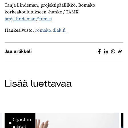
Tanja Lindeman, projektipäällikkö,
Romako
korkeakoulutukseen -hanke
/ TAMK
tanja.lindeman@tuni.fi
Hankesivusto:
romako.diak.fi
Jaa artikkeli
Lisää luettavaa
Kirjaston
uutiset