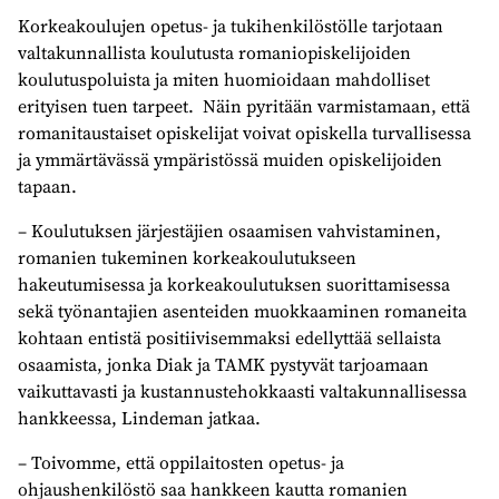
Korkeakoulujen opetus- ja tukihenkilöstölle tarjotaan
valtakunnallista koulutusta romaniopiskelijoiden
koulutuspoluista ja miten huomioidaan mahdolliset
erityisen tuen tarpeet. Näin pyritään varmistamaan, että
romanitaustaiset opiskelijat voivat opiskella turvallisessa
ja ymmärtävässä ympäristössä muiden opiskelijoiden
tapaan.
– Koulutuksen järjestäjien osaamisen vahvistaminen,
romanien tukeminen korkeakoulutukseen
hakeutumisessa ja korkeakoulutuksen suorittamisessa
sekä työnantajien asenteiden muokkaaminen romaneita
kohtaan entistä positiivisemmaksi edellyttää sellaista
osaamista, jonka Diak ja TAMK pystyvät tarjoamaan
vaikuttavasti ja kustannustehokkaasti valtakunnallisessa
hankkeessa, Lindeman jatkaa.
– Toivomme, että oppilaitosten opetus- ja
ohjaushenkilöstö saa hankkeen kautta romanien