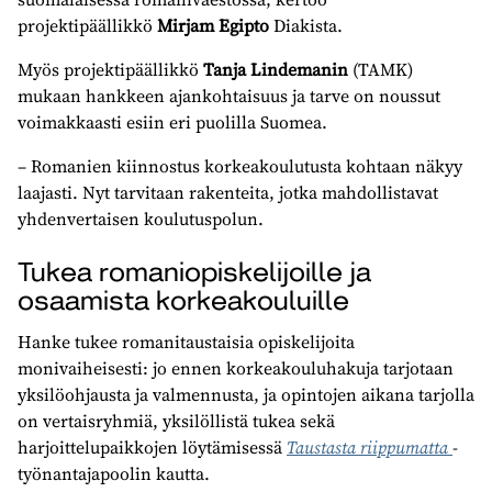
projektipäällikkö
Mirjam Egipto
Diakista.
Myös projektipäällikkö
Tanja Lindemanin
(TAMK)
mukaan hankkeen ajankohtaisuus ja tarve on noussut
voimakkaasti esiin eri puolilla Suomea.
– Romanien kiinnostus korkeakoulutusta kohtaan näkyy
laajasti. Nyt tarvitaan rakenteita, jotka mahdollistavat
yhdenvertaisen koulutuspolun.
Tukea romaniopiskelijoille ja
osaamista korkeakouluille
Hanke tukee romanitaustaisia opiskelijoita
monivaiheisesti: jo ennen korkeakouluhakuja tarjotaan
yksilöohjausta ja valmennusta, ja opintojen aikana tarjolla
on vertaisryhmiä, yksilöllistä tukea sekä
harjoittelupaikkojen löytämisessä
Taustasta riippumatta
-
työnantajapoolin kautta.