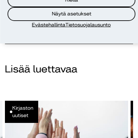
toteutettiin vuosina 2022–2025, ja se sai rahoitusta Euroopan
unionin Erasmus+-ohjelmasta.
Näytä asetukset
Evästehallinta
Tietosuojalausunto
Jaa artikkeli
Lisää luettavaa
Kirjaston
uutiset