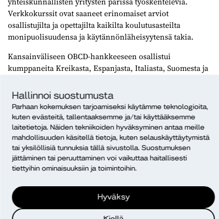
yhteiskunnallisten yritysten parissa työskenteleviä.
Verkkokurssit ovat saaneet erinomaiset arviot
osallistujilta ja opettajilta kaikilta koulutusasteilta
monipuolisuudensa ja käytännönläheisyytensä takia.
Kansainväliseen OBCD-hankkeeseen osallistui
kumppaneita Kreikasta, Espanjasta, Italiasta, Suomesta ja
Hollannista. Tavoitteena oli vahvistaa korkeakoulujen,
ammatillisten oppilaitosten ja yhteiskunnallisten
Hallinnoi suostumusta
yritysten välistä yhteistyötä, joten siksi kustakin maasta
Parhaan kokemuksen tarjoamiseksi käytämme teknologioita,
oli mukana yksi kutakin sorttia. Suomesta hankkeeseen
kuten evästeitä, tallentaaksemme ja/tai käyttääksemme
osallistuivat
Helsinki Business College
,
Silta-
laitetietoja. Näiden tekniikoiden hyväksyminen antaa meille
Valmennusyhdistys ry
ja Diakonia-ammattikorkeakoulu.
mahdollisuuden käsitellä tietoja, kuten selauskäyttäytymistä
tai yksilöllisiä tunnuksia tällä sivustolla. Suostumuksen
jättäminen tai peruuttaminen voi vaikuttaa haitallisesti
tiettyihin ominaisuuksiin ja toimintoihin.
Hyväksy
Open Business for Community Development (OBCD)
Kiellä