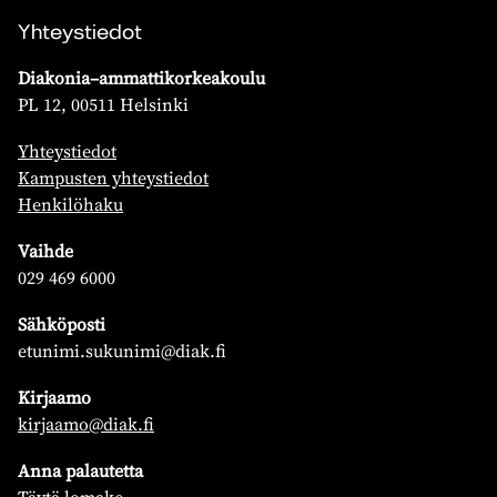
Yhteystiedot
Diakonia–ammattikorkeakoulu
PL 12, 00511 Helsinki
Yhteystiedot
Kampusten yhteystiedot
Henkilöhaku
Vaihde
029 469 6000
Sähköposti
etunimi.sukunimi@diak.fi
Kirjaamo
kirjaamo@diak.fi
Anna palautetta