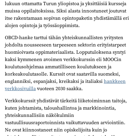
lukuun ottamatta Turun yliopistoa ja yksittäisiä kursseja
muissa oppilaitoksissa. Siksi alasta innostuneet joutuvat
itse rakentamaan sopivan opintopaketin yhdistämällä eri
alojen opintoja ja työssäoppimista.
OBCD-hanke tarttui tähän yhteiskunnallisten yritysten
johdolta nousseeseen tarpeeseen sektorin erityistarpeet
huomioivasta oppimateriaalista. Lopputuloksena syntyi
kaksi kymmenen avoimen verkkokurssin eli MOOCin
koulutusohjelmaa ammatilliseen koulutukseen ja
korkeakoulutasolle. Kurssit ovat saatavilla suomeksi,
englanniksi, espanjaksi, kreikaksi ja italiaksi
hankkeen
verkkosivuilla
vuoteen 2030 saakka.
Verkkokurssit yhdistävät tärkeitä liiketoiminnan taitoja,
kuten johtamista, taloushallintoa ja markkinointia,
yhteiskunnallisiin näkökulmiin
vastuullisuusraportoinnista vaikuttavuuden arviointiin.
Ne ovat kiinnostaneet niin opiskelijoita kuin jo