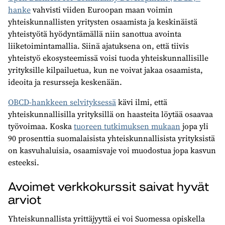
hanke
vahvisti viiden Euroopan maan voimin
yhteiskunnallisten yritysten osaamista ja keskinäistä
yhteistyötä hyödyntämällä niin sanottua avointa
liiketoimintamallia. Siinä ajatuksena on, että tiivis
yhteistyö ekosysteemissä voisi tuoda yhteiskunnallisille
yrityksille kilpailuetua, kun ne voivat jakaa osaamista,
ideoita ja resursseja keskenään.
OBCD-hankkeen selvityksessä
kävi ilmi, että
yhteiskunnallisilla yrityksillä on haasteita löytää osaavaa
työvoimaa. Koska
tuoreen tutkimuksen mukaan
jopa yli
90 prosenttia suomalaisista yhteiskunnallisista yrityksistä
on kasvuhaluisia, osaamisvaje voi muodostua jopa kasvun
esteeksi.
Avoimet verkkokurssit saivat hyvät
arviot
Yhteiskunnallista yrittäjyyttä ei voi Suomessa opiskella