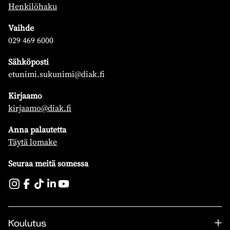
Henkilöhaku
Vaihde
029 469 6000
Sähköposti
etunimi.sukunimi@diak.fi
Kirjaamo
kirjaamo@diak.fi
Anna palautetta
Täytä lomake
Seuraa meitä somessa
Koulutus