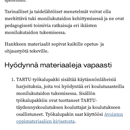
Tarinalliset ja taidelähtöiset menetelmät voivat olla
merkittävä tuki monilukutaidon kehittymisessä ja ne ovat
pedagogisesti toimivia ratkaisuja eri ikäisten
monilukutaidon tukemisessa.
Hankkeen materiaalit sopivat kaikille opetus- ja
ohjaustyötä tekeville.
Hyödynnä materiaaleja vapaasti
TARTU-työkalupakki sisältää käytännönläheisiä
harjoituksia, joita voi hyödyntää eri koulutusasteilla
monilukutaidon tukemisessa. Sisällön
työkalupakkiin ovat tuottaneet TARTU-
täydennyskoulutuksen kouluttajat ja koulutukseen
osallistuneet. Työkalupakin saat käyttöösi
Avointen
oppimateriaalien kirjastosta
.