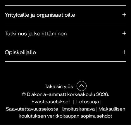
Yrityksille ja organisaatioille
Tutkimus ja kehittäminen
Opiskelijalle
Takaisin ylös
© Diakonia–ammattikorkeakoulu 2026.
Evästeasetukset
|
Tietosuoja
|
Saavutettavuusseloste
|
Ilmoituskanava
|
Maksullisen
koulutuksen verkkokaupan sopimusehdot