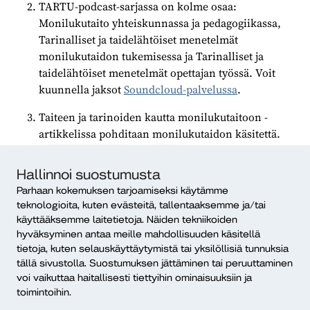
TARTU-podcast-sarjassa on kolme osaa:
Monilukutaito yhteiskunnassa ja pedagogiikassa,
Tarinalliset ja taidelähtöiset menetelmät
monilukutaidon tukemisessa ja Tarinalliset ja
taidelähtöiset menetelmät opettajan työssä. Voit
kuunnella jaksot
Soundcloud-palvelussa
.
Taiteen ja tarinoiden kautta monilukutaitoon -
artikkelissa pohditaan monilukutaidon käsitettä.
Lue artikkeli
Dialogi-mediasta
.
Hallinnoi suostumusta
TARTU oli Opetushallituksen rahoittama ja Diakonia-
Parhaan kokemuksen tarjoamiseksi käytämme
ammattikorkeakoulun toteuttama täydennyskoulutus
teknologioita, kuten evästeitä, tallentaaksemme ja/tai
opetustoimen henkilöstölle vuosina 2023–2024.
käyttääksemme laitetietoja. Näiden tekniikoiden
hyväksyminen antaa meille mahdollisuuden käsitellä
tietoja, kuten selauskäyttäytymistä tai yksilöllisiä tunnuksia
tällä sivustolla. Suostumuksen jättäminen tai peruuttaminen
Jaa artikkeli
voi vaikuttaa haitallisesti tiettyihin ominaisuuksiin ja
toimintoihin.