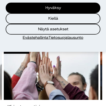
Hyväksy
Lisää luettavaa
Kiellä
Näytä asetukset
Evästehallinta
Tietosuojalausunto
Kirjaston
uutiset