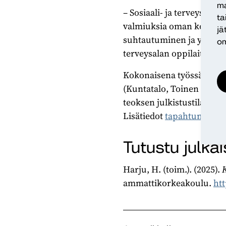
ma
– Sosiaali- ja terveysalan
ta
valmiuksia oman kokemuso
jä
suhtautuminen ja ymmärry
om
terveysalan oppilaitoksis
Kokonaisena työssä-hankk
(Kuntatalo, Toinen linja 
teoksen julkistustilaisuus
Lisätiedot
tapahtumasta
.
Tutustu julka
Harju, H. (toim.). (2025).
K
ammattikorkeakoulu.
htt