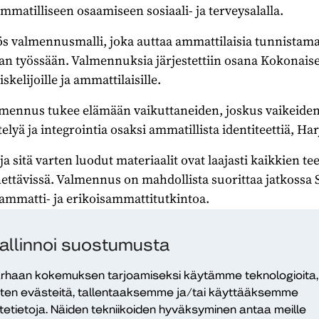
matilliseen osaamiseen sosiaali- ja terveysalalla.
yös valmennusmalli, joka auttaa ammattilaisia tunnista
 työssään. Valmennuksia järjestettiin osana Kokonaise
iskelijoille ja ammattilaisille.
ennus tukee elämään vaikuttaneiden, joskus vaikeiden
yä ja integrointia osaksi ammatillista identiteettiä, Har
a sitä varten luodut materiaalit ovat laajasti kaikkien t
ttävissä. Valmennus on mahdollista suorittaa jatkoss
ammatti- ja erikoisammattitutkintoa.
+-osarahoitteisen Kokonaisena työssä -hankkeen loppuj
allinnoi suostumusta
etoa aiheesta sekä hankkeessa kehitettyjä ratkaisuja. Jul
o alan asiantuntijoita hankkeesta ja sen verkostoista. Ju
rhaan kokemuksen tarjoamiseksi käytämme teknologioita,
sen hyödyntämiseen niin sote-alan ammattilaisille, kou
ten evästeitä, tallentaaksemme ja/tai käyttääksemme
itetietoja. Näiden tekniikoiden hyväksyminen antaa meille