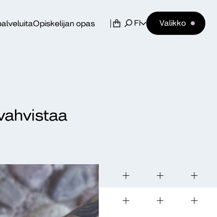
FI
Valikko
alveluita
Opiskelijan opas
vahvistaa