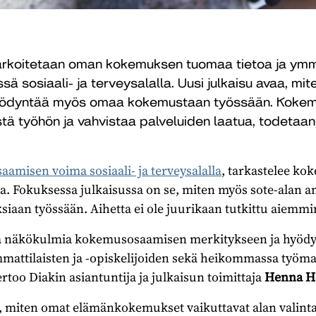
rkoitetaan oman kokemuksen tuomaa tietoa ja ymmä
ä sosiaali- ja terveysalalla. Uusi julkaisu avaa, mit
hyödyntää myös omaa kokemustaan työssään. Koke
tä työhön ja vahvistaa palveluiden laatua, todetaa
misen voima sosiaali- ja terveysalalla
, tarkastelee k
. Fokuksessa julkaisussa on se, miten myös sote-alan am
aan työssään. Aihetta ei ole juurikaan tutkittu aiemmi
ita näkökulmia kokemusosaamisen merkitykseen ja hyödyn
 ammattilaisten ja -opiskelijoiden sekä heikommassa työ
rtoo Diakin asiantuntija ja julkaisun toimittaja
Henna H
n, miten omat elämänkokemukset vaikuttavat alan valint