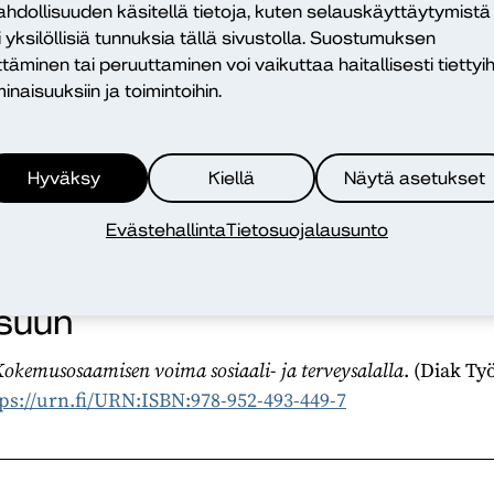
hdollisuuden käsitellä tietoja, kuten selauskäyttäytymistä
 opiskelijoiden olisi hyvä tunnistaa kokemuksiin liittyvä p
i yksilöllisiä tunnuksia tällä sivustolla. Suostumuksen
saamisensa hyödyntämiseen jo opintojensa aikana. Sik
ttäminen tai peruuttaminen voi vaikuttaa haitallisesti tiettyih
s kokemusosaamista ja sen hyödyntämistä kohtaan olisi
inaisuuksiin ja toimintoihin.
sa tärkeää, Harju sanoo.
een päätösseminaari järjestetään 29.4. klo 13.00–16.00 
Hyväksy
Kiellä
Näytä asetukset
14). Tilaisuus on samalla Kokemusosaamisen voima sosiaali
. Tule kuulemaan lisää aiheesta ja haastattelemaan julkai
Evästehallinta
Tietosuojalausunto
isuun
okemusosaamisen voima sosiaali- ja terveysalalla
. (Diak Ty
ps://urn.fi/URN:ISBN:978-952-493-449-7