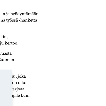
maan ja hyödyntämään
na työssä -hanketta
kin,
ju kertoo.
eemasta
a Suomen
ulkaisu, joka
kaisua on ollut
lkaisu tarjoaa
luttajille kuin