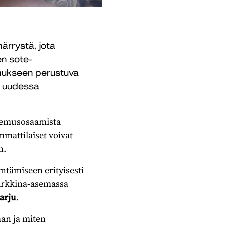
rrystä, jota
en sote-
mukseen perustuva
n uudessa
okemusosaamista
mattilaiset voivat
n.
tämiseen erityisesti
markkina-asemassa
arju
.
aan ja miten