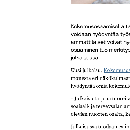
Kokemusosaamisella ta
voidaan hyödyntää työss
ammattilaiset voivat 
osaaminen tuo merkitys
julkaisussa.
Uusi julkaisu,
Kokemusosaa
monesta eri näkökulmasta
hyödyntää omia kokemuksi
– Julkaisu tarjoaa tuore
sosiaali- ja terveysalan
olevien nuorten osalta, ke
Julkaisussa tuodaan esii