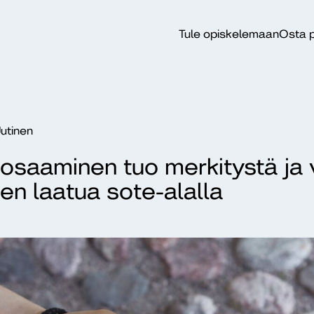
Tule opiskelemaan
Osta p
utinen
saaminen tuo merkitystä ja 
en laatua sote-alalla