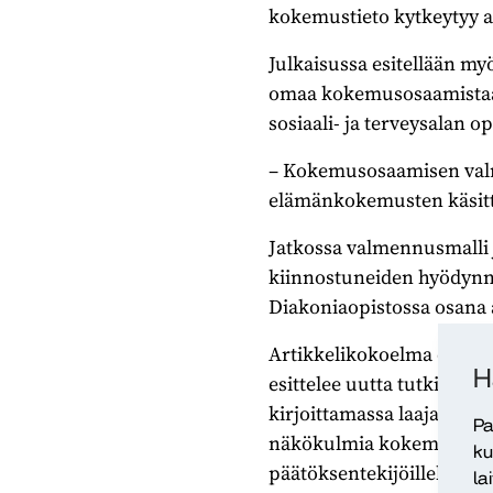
kokemustieto kytkeytyy am
Julkaisussa esitellään m
omaa kokemusosaamistaan
sosiaali- ja terveysalan op
– Kokemusosaamisen valm
elämänkokemusten käsittel
Jatkossa valmennusmalli j
kiinnostuneiden hyödynne
Diakoniaopistossa osana 
Artikkelikokoelma on ESR
H
esittelee uutta tutkimusti
kirjoittamassa laaja joukk
Pa
näkökulmia kokemusosaami
ku
päätöksentekijöillekin.
la