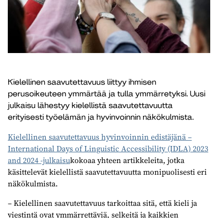
Kielellinen saavutettavuus liittyy ihmisen
perusoikeuteen ymmärtää ja tulla ymmärretyksi. Uusi
julkaisu lähestyy kielellistä saavutettavuutta
erityisesti työelämän ja hyvinvoinnin näkökulmista.
Kielellinen saavutettavuus hyvinvoinnin edistäjänä –
International Days of Linguistic Accessibility (IDLA) 2023
and 2024 -julkaisu
kokoaa yhteen artikkeleita, jotka
käsittelevät kielellistä saavutettavuutta monipuolisesti eri
näkökulmista.
– Kielellinen saavutettavuus tarkoittaa sitä, että kieli ja
viestintä ovat ymmärrettäviä, selkeitä ja kaikkien