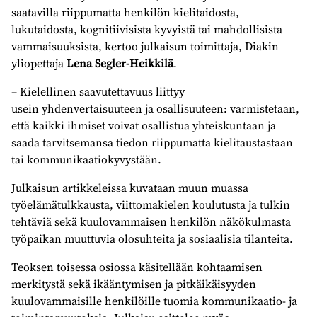
saatavilla riippumatta henkilön kielitaidosta,
lukutaidosta, kognitiivisista kyvyistä tai mahdollisista
vammaisuuksista, kertoo julkaisun toimittaja, Diakin
yliopettaja
Lena Segler-Heikkilä
.
– Kielellinen saavutettavuus liittyy
usein yhdenvertaisuuteen ja osallisuuteen: varmistetaan,
että kaikki ihmiset voivat osallistua yhteiskuntaan ja
saada tarvitsemansa tiedon riippumatta kielitaustastaan
tai kommunikaatiokyvystään.
Julkaisun artikkeleissa kuvataan muun muassa
työelämätulkkausta, viittomakielen koulutusta ja tulkin
tehtäviä sekä kuulovammaisen henkilön näkökulmasta
työpaikan muuttuvia olosuhteita ja sosiaalisia tilanteita.
Teoksen toisessa osiossa käsitellään kohtaamisen
merkitystä sekä ikääntymisen ja pitkäikäisyyden
kuulovammaisille henkilöille tuomia kommunikaatio- ja