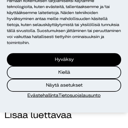
Parhaan kokemuksen tarjoamiseksi käytämme
Julkaisu on luettavissa
Theseuksessa
.
teknologioita, kuten evästeitä, tallentaaksemme ja/tai
käyttääksemme laitetietoja. Näiden tekniikoiden
Julkaisu
hyväksyminen antaa meille mahdollisuuden käsitellä
tietoja, kuten selauskäyttäytymistä tai yksilöllisiä tunnuksia
Segler-Heikkilä, L. (toim.). (2025). Kielellinen
tällä sivustolla. Suostumuksen jättäminen tai peruuttaminen
saavutettavuus hyvinvoinnin edistäjänä – International
voi vaikuttaa haitallisesti tiettyihin ominaisuuksiin ja
Days of Linguistic Accessibility (IDLA) 2023 and
toimintoihin.
2024. (Diak Puheenvuoro 50). Diakonia-
ammattikorkeakoulu.
https://urn.fi/URN:ISBN:978-952-
Hyväksy
493-451-0
Kiellä
Jaa artikkeli
Näytä asetukset
Evästehallinta
Tietosuojalausunto
Lisää luettavaa