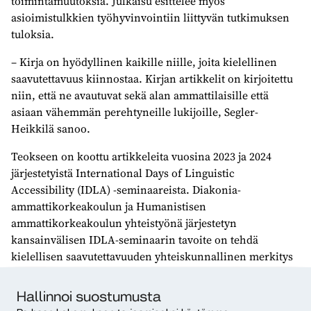
toimintamuutoksia. Julkaisu esittelee myös
asioimistulkkien työhyvinvointiin liittyvän tutkimuksen
tuloksia.
– Kirja on hyödyllinen kaikille niille, joita kielellinen
saavutettavuus kiinnostaa. Kirjan artikkelit on kirjoitettu
niin, että ne avautuvat sekä alan ammattilaisille että
asiaan vähemmän perehtyneille lukijoille, Segler-
Heikkilä sanoo.
Teokseen on koottu artikkeleita vuosina 2023 ja 2024
järjestetyistä International Days of Linguistic
Accessibility (IDLA) -seminaareista. Diakonia-
ammattikorkeakoulun ja Humanistisen
ammattikorkeakoulun yhteistyönä järjestetyn
kansainvälisen IDLA-seminaarin tavoite on tehdä
kielellisen saavutettavuuden yhteiskunnallinen merkitys
näkyväksi. Seuraava IDLA-seminaari järjestetään syksyllä
2026.
Hallinnoi suostumusta