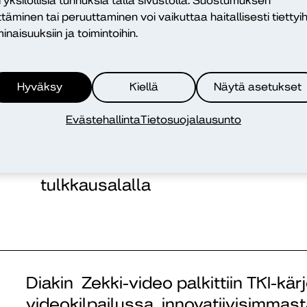
i yksilöllisiä tunnuksia tällä sivustolla. Suostumuksen
ttäminen tai peruuttaminen voi vaikuttaa haitallisesti tiettyih
inen
Pätevöidy kirjoitustulkkina toimi
inaisuuksiin ja toimintoihin.
AMK:ssa
Hyväksy
Kiellä
Näytä asetukset
Evästehallinta
Tietosuojalausunto
inen
Päivitä osaamistasi sosiaali-, terv
tulkkausalalla
Diakin Zekki-video palkittiin TKI-kä
videokilpailussa innovatiivisimmas