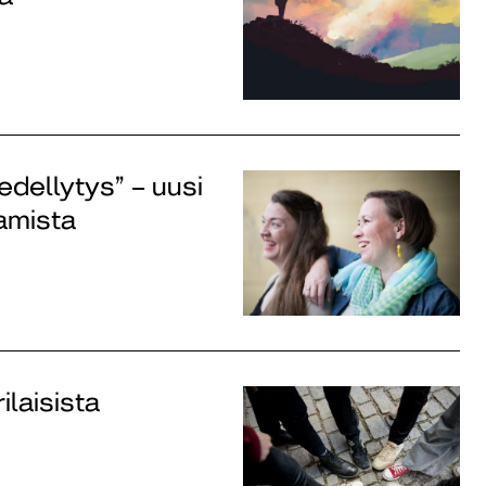
edellytys” – uusi
samista
ilaisista