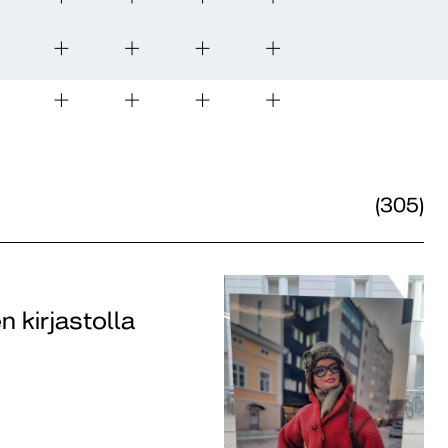
(305)
 kirjastolla