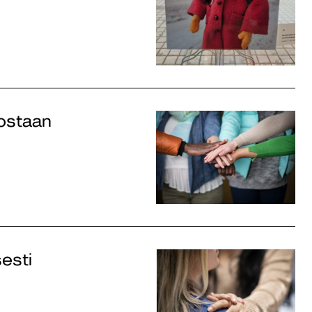
lostaan
esti