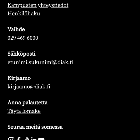
Kampusten yhteystiedot
Henkilöhaku
Vaihde
029 469 6000
Sähköposti
etunimi.sukunimi@diak.fi
Kirjaamo
kirjaamo@diak.fi
Anna palautetta
Täytä lomake
Seuraa meitä somessa