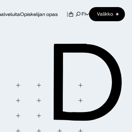
FI
Valikko
alveluita
Opiskelijan opas