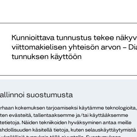
Kunnioittava tunnustus tekee näkyv
viittomakielisen yhteisön arvon – Dia
tunnuksen käyttöön
ta
Uusi koulutusmateriaalikokonaisuu
allinnoi suostumusta
monikulttuurista kohtaamista ja ki
sa
tukea
rhaan kokemuksen tarjoamiseksi käytämme teknologioita,
ten evästeitä, tallentaaksemme ja/tai käyttääksemme
itetietoja. Näiden tekniikoiden hyväksyminen antaa meille
hdollisuuden käsitellä tietoja, kuten selauskäyttäytymistä