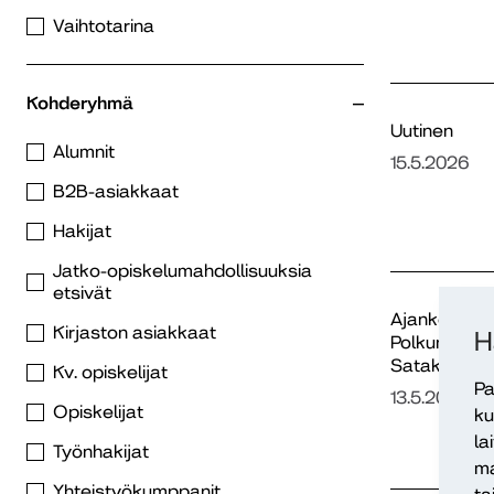
Vaihtotarina
Kohderyhmä
Uutinen
Alumnit
15.5.2026
B2B-asiakkaat
Hakijat
Jatko-opiskelumahdollisuuksia
etsivät
Ajankohtais
Kirjaston asiakkaat
H
Polkuni
Satakunnas
Kv. opiskelijat
Pa
13.5.2026
Opiskelijat
ku
la
Työnhakijat
ma
Yhteistyökumppanit