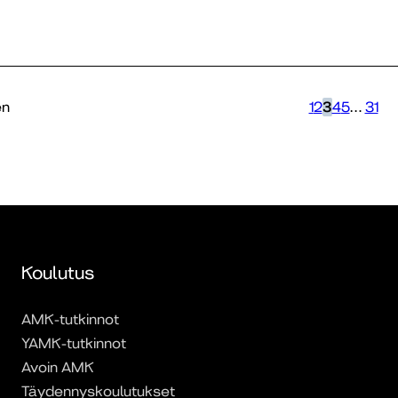
en
1
2
3
4
5
…
31
Koulutus
AMK-tutkinnot
YAMK-tutkinnot
Avoin AMK
Täydennyskoulutukset