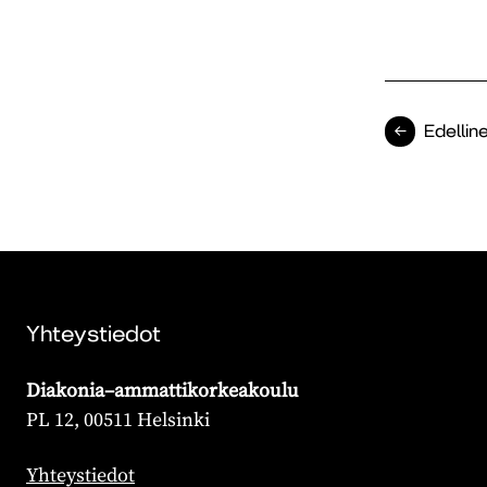
Edellin
Yhteystiedot
Diakonia–ammattikorkeakoulu
PL 12, 00511 Helsinki
Yhteystiedot