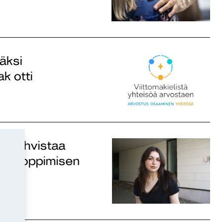
äksi
k otti
s vahvistaa
elen oppimisen