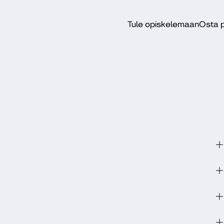
Tule opiskelemaan
Osta p