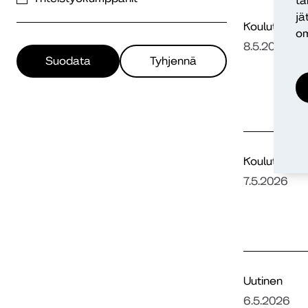
ta
jä
Koulutusuut
om
8.5.2026
Suodata
Tyhjennä
Koulutusuut
7.5.2026
Uutinen
6.5.2026