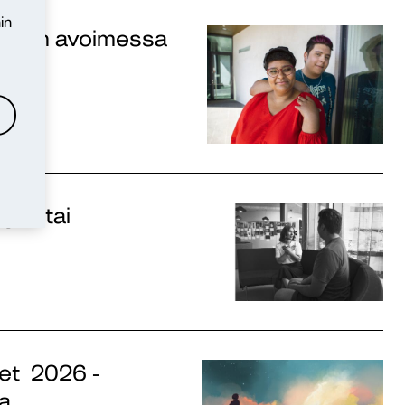
in
miseen avoimessa
eys- tai
rjet 2026 -
ta