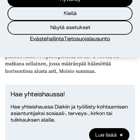
tehdä joustavasti ja ne antavat arkeen energiaa.
– Opintoja oli myös mahdollista suorittaa aidosti töiden
Kiellä
ohessa, koska opintoihin ei sisältynyt kokonaisia
Näytä asetukset
opintopäiviä ja ne pystyi suorittamaan verkossa, Kivinen
toteaa.
Evästehallinta
Tietosuojalausunto
– Opiskelu oli välillä rankkaa, mutta itse koin sen
palkitsevaksi. 90 opintopistettä, eli 1,5–2 vuotta, on
matkana sellainen, jossa määränpää häämöttää
horisontissa alusta asti, Moisio summaa.
Hae yhteishaussa!
Hae yhteishaussa Diakiin ja työllisty kohtaamisen
asiantuntijaksi sosiaali-, terveys-, kirkon tai
tulkkauksen alalle.
Lue lisää