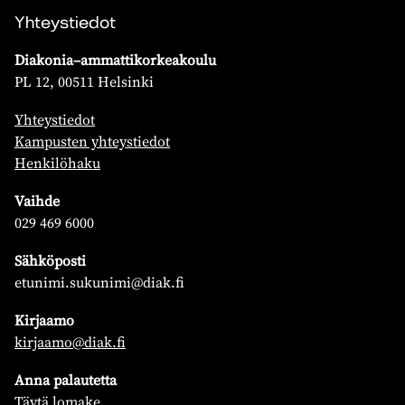
Yhteystiedot
Diakonia–ammattikorkeakoulu
PL 12, 00511 Helsinki
Yhteystiedot
Kampusten yhteystiedot
Henkilöhaku
Vaihde
029 469 6000
Sähköposti
etunimi.sukunimi@diak.fi
Kirjaamo
kirjaamo@diak.fi
Anna palautetta
Täytä lomake