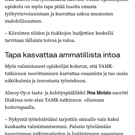
opiskelu on myös tapa pitää huolta omasta
työhyvinvoinnistaan ja kasvattaa uskoa muutosten
mahdollisuuteen.
– Kiireisten töiden ja tiukkojen budjettien keskellä
tarvitaan tällaista toivoa ja valoa.
Tapa kasvattaa ammatillista intoa
Myös valmistuneet opiskelijat kokevat, että YAMK-
tutkinnon suorittaminen kasvattaa osaamista ja tuo uusia
näkökulmia ja innostusta työntekoon.
Abnoy Oy:n laatu- ja kehityspäällikkö
Nea Moisio
suoritti
Diakissa sote-alan YAMK-tutkinnon ollessaan
hoitovapaalla.
– Nykyistä työtehtävääni tarjottiin minulle vain kaksi
kuukautta valmistumisestani. Palasin työelämään
tuoreimman tutkimustiedon ja lisääntyneen osaamisen