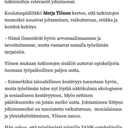
tutkintoihin relevantit ydinteemat.
Koulutuspäällikkö
Merja Ylönen
kertoo, että tutkintojen
teemoiksi nousivat johtaminen, vaikuttavuus, etiikka ja
kestävä kehitys.
– Nämä ilmentävät hyvin arvomaailmaamme ja
tavoitteitamme, mutta vastaavat samalla työelämän
tarpeisiin.
Ylösen mukaan tutkintojen sisällöt auttavat opiskelijoita
tuomaan työpaikoilleen paljon uutta.
– Esimerkiksi taloudellinen kestävyys tunnetaan hyvin,
mutta työelämän tulee nyt löytää näkökulmia ekologiseen
ja sosiaaliseen kestävyyteen. Myös eettinen
päätöksenteko on jotain melko uutta. Johtamiseen liittyen
ydinteemoiksi on tunnistettu vaikuttavuus, monialaisuus
ja yhteiskehittäminen, Ylönen sanoo.
Hän uskoo, että työelämästä tuleville YAMK-opiskelijoille