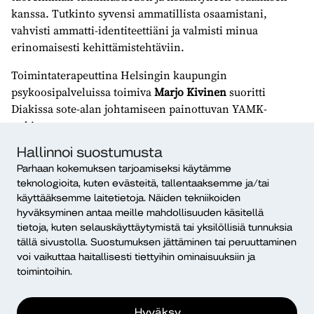
kanssa. Tutkinto syvensi ammatillista osaamistani,
vahvisti ammatti-identiteettiäni ja valmisti minua
erinomaisesti kehittämistehtäviin.
Toimintaterapeuttina Helsingin kaupungin
psykoosipalveluissa toimiva
Marjo Kivinen
suoritti
Diakissa sote-alan johtamiseen painottuvan YAMK-
tutkinnon.
Hallinnoi suostumusta
– Opinnot ovat tuoneet laajempia näkökulmia sote-alasta
opintosisältöjen, ryhmätyöskentelyiden ja
Parhaan kokemuksen tarjoamiseksi käytämme
teknologioita, kuten evästeitä, tallentaaksemme ja/tai
mentorointiryhmän keskusteluiden myötä. Opintoja on
käyttääksemme laitetietoja. Näiden tekniikoiden
rikastuttanut opiskelijakollegoiden moniammatillisuus ja
hyväksyminen antaa meille mahdollisuuden käsitellä
sijoittuminen eri puolille Suomea. Lisäksi opinnot ovat
tietoja, kuten selauskäyttäytymistä tai yksilöllisiä tunnuksia
nivoutuneet arkeeni, kun olen voinut toteuttaa osan
tällä sivustolla. Suostumuksen jättäminen tai peruuttaminen
kurssitehtävistä työpaikassani.
voi vaikuttaa haitallisesti tiettyihin ominaisuuksiin ja
toimintoihin.
YAMK-tutkinnon suorittaminen vaatii itsenäistä työotetta,
aikatauluttamista ja tukea läheisiltä, mutta opintoja voi
Hyväksy