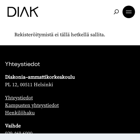
Rekisteröitymistä ei tällä hetkellä sallita.
Yhteystiedot
Diakonia–ammattikorkeakoulu
PL 12, 00511 Helsinki
Yhteystiedot
Kampusten yhteystiedot
Henkilöhaku
Vaihde
029 469 6000