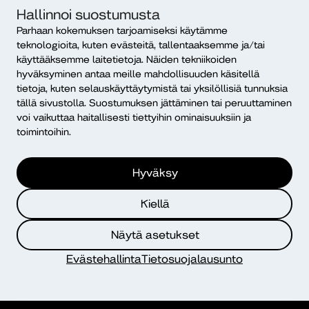
Sähköposti
Hallinnoi suostumusta
etunimi.sukunimi@diak.fi
Parhaan kokemuksen tarjoamiseksi käytämme
teknologioita, kuten evästeitä, tallentaaksemme ja/tai
Kirjaamo
käyttääksemme laitetietoja. Näiden tekniikoiden
kirjaamo@diak.fi
hyväksyminen antaa meille mahdollisuuden käsitellä
tietoja, kuten selauskäyttäytymistä tai yksilöllisiä tunnuksia
Anna palautetta
tällä sivustolla. Suostumuksen jättäminen tai peruuttaminen
voi vaikuttaa haitallisesti tiettyihin ominaisuuksiin ja
Täytä lomake
toimintoihin.
Seuraa meitä somessa
Hyväksy
Kiellä
Koulutus
Näytä asetukset
Evästehallinta
Tietosuojalausunto
Yrityksille ja organisaatioille