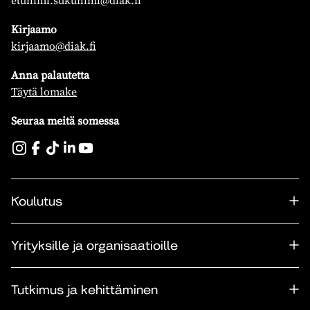
etunimi.sukunimi@diak.fi
Kirjaamo
kirjaamo@diak.fi
Anna palautetta
Täytä lomake
Seuraa meitä somessa
Koulutus
Yrityksille ja organisaatioille
Tutkimus ja kehittäminen