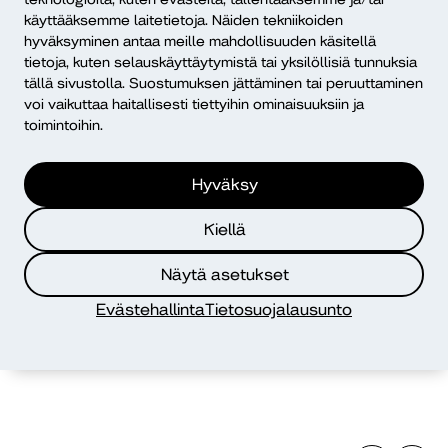
käyttääksemme laitetietoja. Näiden tekniikoiden
Kirjaston
hyväksyminen antaa meille mahdollisuuden käsitellä
uutiset
tietoja, kuten selauskäyttäytymistä tai yksilöllisiä tunnuksia
tällä sivustolla. Suostumuksen jättäminen tai peruuttaminen
voi vaikuttaa haitallisesti tiettyihin ominaisuuksiin ja
toimintoihin.
Hyväksy
Kiellä
Näytä asetukset
Kirjaston uutisia
Evästehallinta
Tietosuojalausunto
7.8.2026