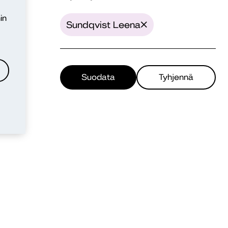
in
Sundqvist Leena
Suodata
Tyhjennä