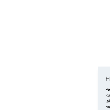
H
Pa
ku
la
ma