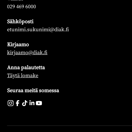
029 469 6000
Sähköposti
etunimi.sukunimi@diak.fi
Kirjaamo
kirjaamo@diak.fi
Anna palautetta
Täytä lomake
Seuraa meitä somessa