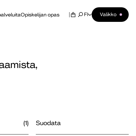
FI
Valikko
alveluita
Opiskelijan opas
saamista,
(1)
Suodata