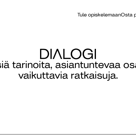
Tule opiskelemaan
Osta p
isiä tarinoita, asiantuntevaa o
vaikuttavia ratkaisuja.