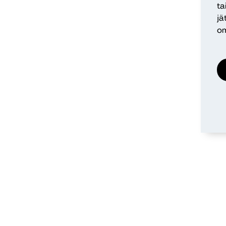
ta
jä
om