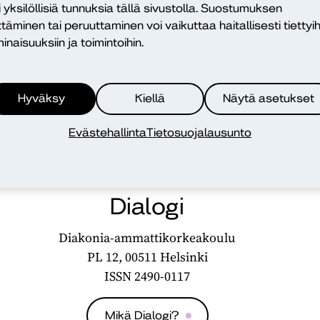
i yksilöllisiä tunnuksia tällä sivustolla. Suostumuksen
ttäminen tai peruuttaminen voi vaikuttaa haitallisesti tiettyih
inaisuuksiin ja toimintoihin.
Hyväksy
Kiellä
Näytä asetukset
Evästehallinta
Tietosuojalausunto
Dialogi
Diakonia-ammattikorkeakoulu
PL 12, 00511 Helsinki
ISSN 2490-0117
Mikä Dialogi?