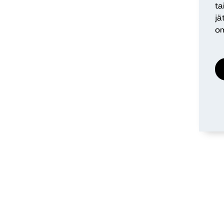
ta
jä
om