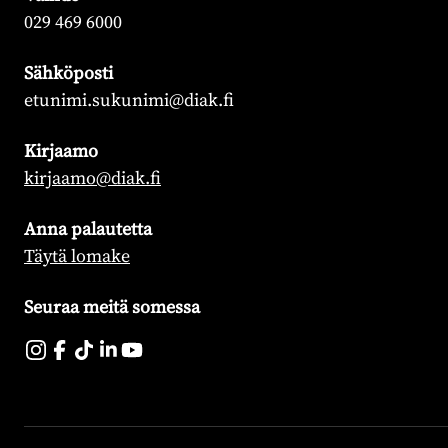
029 469 6000
Sähköposti
etunimi.sukunimi@diak.fi
Kirjaamo
kirjaamo@diak.fi
Anna palautetta
Täytä lomake
Seuraa meitä somessa