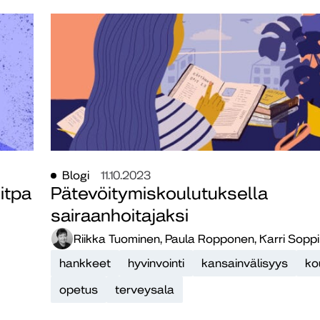
Blogi
11.10.2023
itpa
Pätevöitymiskoulutuksella
sairaanhoitajaksi
Riikka Tuominen, Paula Ropponen, Karri Soppi
hankkeet
hyvinvointi
kansainvälisyys
ko
opetus
terveysala