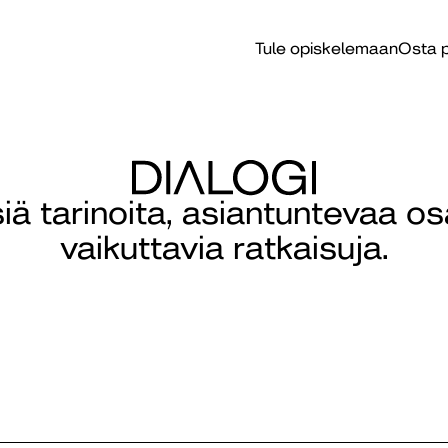
Tule opiskelemaan
Osta p
isiä tarinoita, asiantuntevaa o
vaikuttavia ratkaisuja.