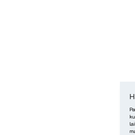
H
Pa
ku
la
ma