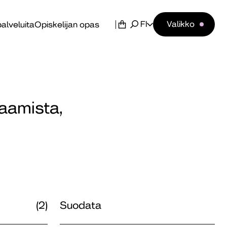
FI
Valikko
alveluita
Opiskelijan opas
saamista,
(2)
Suodata