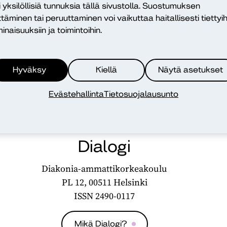
i yksilöllisiä tunnuksia tällä sivustolla. Suostumuksen
ttäminen tai peruuttaminen voi vaikuttaa haitallisesti tiettyih
inaisuuksiin ja toimintoihin.
Hyväksy
Kiellä
Näytä asetukset
Evästehallinta
Tietosuojalausunto
Dialogi
Diakonia-ammattikorkeakoulu
PL 12, 00511 Helsinki
ISSN 2490-0117
Mikä Dialogi?