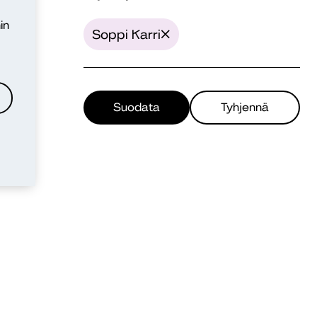
in
Soppi Karri
Suodata
Tyhjennä