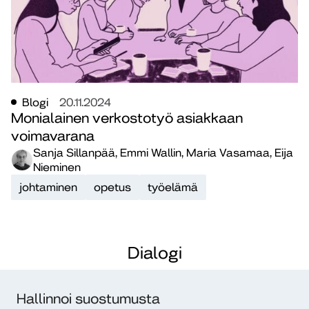
Blogi
20.11.2024
Monialainen verkostotyö asiakkaan
voimavarana
Sanja Sillanpää, Emmi Wallin, Maria Vasamaa, Eija
Nieminen
johtaminen
opetus
työelämä
Dialogi
Diakonia-ammattikorkeakoulu
PL 12, 00511 Helsinki
Hallinnoi suostumusta