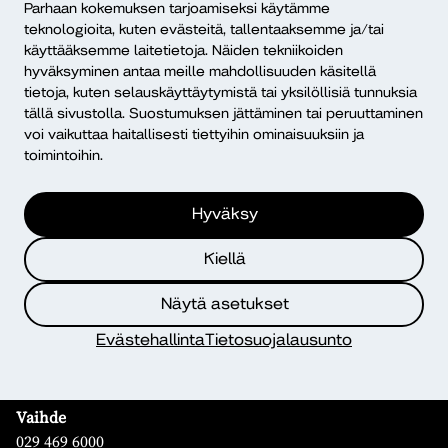
ISSN 2490-0117
Parhaan kokemuksen tarjoamiseksi käytämme
teknologioita, kuten evästeitä, tallentaaksemme ja/tai
käyttääksemme laitetietoja. Näiden tekniikoiden
Mikä Dialogi?
hyväksyminen antaa meille mahdollisuuden käsitellä
tietoja, kuten selauskäyttäytymistä tai yksilöllisiä tunnuksia
tällä sivustolla. Suostumuksen jättäminen tai peruuttaminen
voi vaikuttaa haitallisesti tiettyihin ominaisuuksiin ja
toimintoihin.
Hyväksy
Yhteystiedot
Kiellä
Diakonia–ammattikorkeakoulu
PL 12, 00511 Helsinki
Näytä asetukset
Yhteystiedot
Evästehallinta
Tietosuojalausunto
Kampusten yhteystiedot
Henkilöhaku
Vaihde
029 469 6000