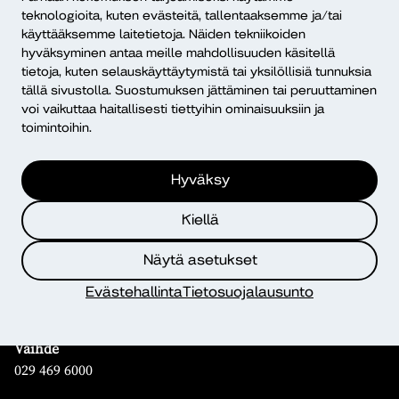
teknologioita, kuten evästeitä, tallentaaksemme ja/tai
Mikä Dialogi?
käyttääksemme laitetietoja. Näiden tekniikoiden
hyväksyminen antaa meille mahdollisuuden käsitellä
tietoja, kuten selauskäyttäytymistä tai yksilöllisiä tunnuksia
tällä sivustolla. Suostumuksen jättäminen tai peruuttaminen
voi vaikuttaa haitallisesti tiettyihin ominaisuuksiin ja
toimintoihin.
Yhteystiedot
Hyväksy
Diakonia–ammattikorkeakoulu
Kiellä
PL 12, 00511 Helsinki
Näytä asetukset
Yhteystiedot
Kampusten yhteystiedot
Evästehallinta
Tietosuojalausunto
Henkilöhaku
Vaihde
029 469 6000