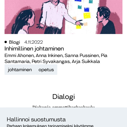
Blogi
4.11.2022
Inhimillinen johtaminen
Emmi Ahonen, Anna Inkinen, Sanna Pussinen, Pia
Santamaria, Petri Syvakangas, Arja Suikkala
johtaminen
opetus
Dialogi
Diakonia-ammattikorkeakoulu
PL 12, 00511 Helsinki
Hallinnoi suostumusta
ISSN 2490-0117
Parhaan kokemuksen tarjoamiseksi käytämme