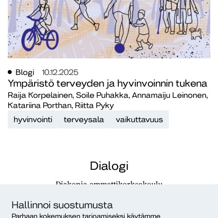
Blogi
10.12.2025
Ympäristö terveyden ja hyvinvoinnin tukena
Raija Korpelainen, Soile Puhakka, Annamaiju Leinonen,
Katariina Porthan, Riitta Pyky
hyvinvointi
terveysala
vaikuttavuus
Dialogi
Diakonia-ammattikorkeakoulu
PL 12, 00511 Helsinki
Hallinnoi suostumusta
ISSN 2490-0117
Parhaan kokemuksen tarjoamiseksi käytämme