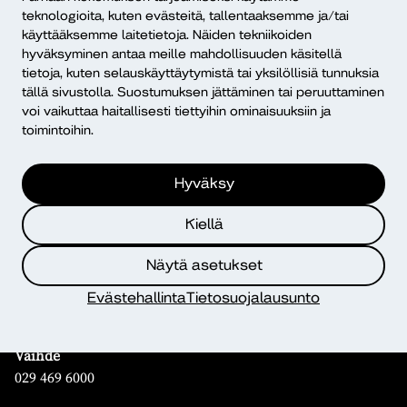
teknologioita, kuten evästeitä, tallentaaksemme ja/tai
Mikä Dialogi?
käyttääksemme laitetietoja. Näiden tekniikoiden
hyväksyminen antaa meille mahdollisuuden käsitellä
tietoja, kuten selauskäyttäytymistä tai yksilöllisiä tunnuksia
tällä sivustolla. Suostumuksen jättäminen tai peruuttaminen
voi vaikuttaa haitallisesti tiettyihin ominaisuuksiin ja
toimintoihin.
Yhteystiedot
Hyväksy
Diakonia–ammattikorkeakoulu
Kiellä
PL 12, 00511 Helsinki
Näytä asetukset
Yhteystiedot
Kampusten yhteystiedot
Evästehallinta
Tietosuojalausunto
Henkilöhaku
Vaihde
029 469 6000