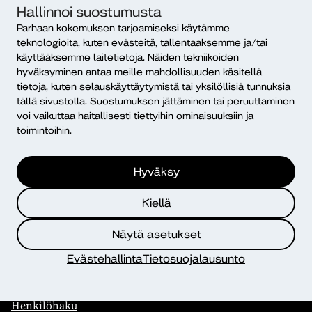
Hallinnoi suostumusta
Diakonia-ammattikorkeakoulu
Parhaan kokemuksen tarjoamiseksi käytämme
PL 12, 00511 Helsinki
teknologioita, kuten evästeitä, tallentaaksemme ja/tai
ISSN 2490-0117
käyttääksemme laitetietoja. Näiden tekniikoiden
hyväksyminen antaa meille mahdollisuuden käsitellä
Mikä Dialogi?
tietoja, kuten selauskäyttäytymistä tai yksilöllisiä tunnuksia
tällä sivustolla. Suostumuksen jättäminen tai peruuttaminen
voi vaikuttaa haitallisesti tiettyihin ominaisuuksiin ja
toimintoihin.
Hyväksy
Yhteystiedot
Kiellä
Diakonia–ammattikorkeakoulu
Näytä asetukset
PL 12, 00511 Helsinki
Evästehallinta
Tietosuojalausunto
Yhteystiedot
Kampusten yhteystiedot
Henkilöhaku