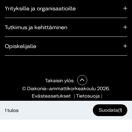
Yrityksille ja organisaatioille
Tutkimus ja kehittäminen
Opiskelijalle
Takaisin ylös
© Diakonia–ammattikorkeakoulu 2026.
Evästeasetukset
|
Tietosuoja
|
Saavutettavuusseloste
|
Ilmoituskanava
|
Maksullisen
Suodata
(1)
1 tulos
koulutuksen verkkokaupan sopimusehdot